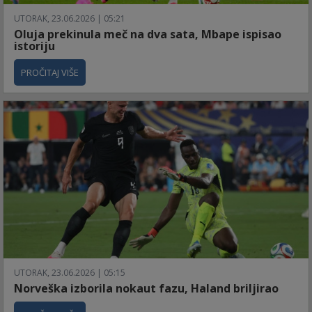
UTORAK, 23.06.2026 | 05:21
Oluja prekinula meč na dva sata, Mbape ispisao
istoriju
PROČITAJ VIŠE
UTORAK, 23.06.2026 | 05:15
Norveška izborila nokaut fazu, Haland briljirao