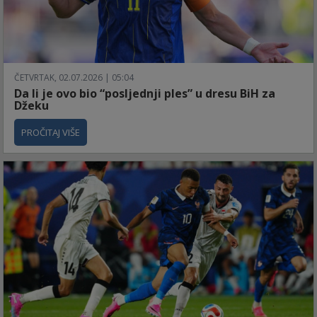
ČETVRTAK, 02.07.2026 | 05:04
Da li je ovo bio “posljednji ples” u dresu BiH za
Džeku
PROČITAJ VIŠE