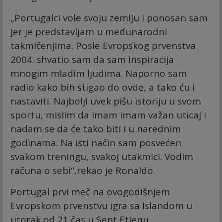
„Portugalci vole svoju zemlju i ponosan sam
jer je predstavljam u međunarodni
takmičenjima. Posle Evropskog prvenstva
2004. shvatio sam da sam inspiracija
mnogim mladim ljudima. Naporno sam
radio kako bih stigao do ovde, a tako ću i
nastaviti. Najbolji uvek pišu istoriju u svom
sportu, mislim da imam imam važan uticaj i
nadam se da će tako biti i u narednim
godinama. Na isti način sam posvećen
svakom treningu, svakoj utakmici. Vodim
računa o sebi“,rekao je Ronaldo.
Portugal prvi meč na ovogodišnjem
Evropskom prvenstvu igra sa Islandom u
utorak od 21 čas u Sent Etjenu.