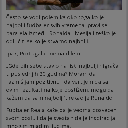
Često se vodi polemika oko toga ko je
najbolji fudbaler svih vremena, pravi se
paralela između Ronalda i Mesija i teško je
odlučiti se ko je stvarno najbolji.
Ipak, Portugalac nema dilemu.
„Gde bih sebe stavio na listi najboljih igrača
u poslednjih 20 godina? Moram da
razmišljam pozitivno i da verujem da sa
ovim rezultatima koje postižem, mogu da
kažem da sam najbolji“, rekao je Ronaldo.
Fudbaler Reala kaže da je veoma posvećen
svom poslu i da je svestan da je inspiracija
mnogim mladim ljudima.