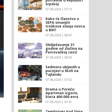
potrebne u Republici
Srpskoj
07.08.2026 | 07:13
Kako će članstvo u
SEPA smanjiti
troškove slanja novca
u BiH?
07.08.2026 | 08:47
Obilježavanje 31
godine od zločina na
Petrovačkoj cesti
07.08.2026 | 08:30
Sedmoro ubijenih u
pucnjavi u školi na
Tajlandu
07.08.2026 | 07:52
Drama u Poreču:
Apartman izgorio,
šteta 400.000 evra
07.08.2026 | 07:41
Zemljotres kod Sinja: