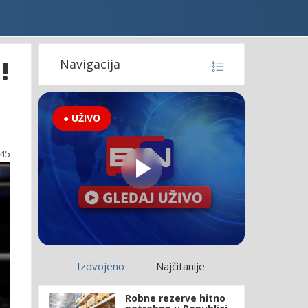
!
Navigacija
● UŽIVO
:45
Izdvojeno
Najčitanije
Robne rezerve hitno