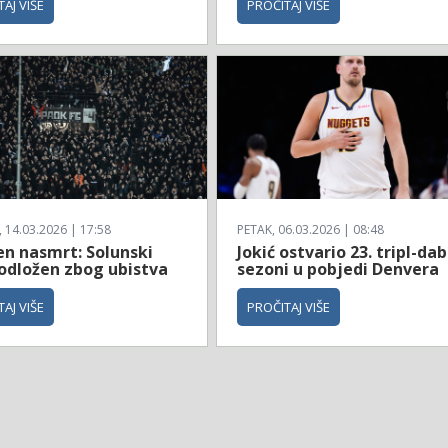
AJ VIŠE
PROČITAJ VIŠE
14.03.2026 | 17:58
PETAK, 06.03.2026 | 08:48
en nasmrt: Solunski
Jokić ostvario 23. tripl-dab
 odložen zbog ubistva
sezoni u pobjedi Denvera
AJ VIŠE
PROČITAJ VIŠE