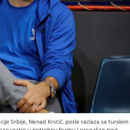
ije Srbije, Nenad Krstić, posle razlaza sa turskim
i se vratio u potrebnu formu i pronašao novi