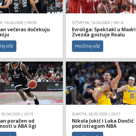
, 16.04.2026 | 09:39
ČETVRTAK, 16.04.2026 | 09:14
zan večeras dočekuju
Evroliga: Spektakl u Madri
niju
Zvezda gostuje Realu
AJ VIŠE
PROČITAJ VIŠE
 05.04.2026 | 20:15
SUBOTA, 28.03.2026 | 20:57
zan poražen od
Nikola Jokić i Luka Dončić
osti u ABA ligi
pod istragom NBA