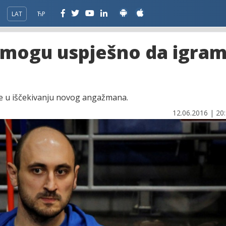
LAT
ЋР
š mogu uspješno da igram
cije u iščekivanju novog angažmana.
12.06.2016 | 20