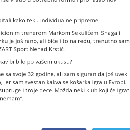
itali kako teku individualne pripreme.
ondicionim trenerom Markom Sekulićem. Snaga i
ku je još rano, ali biće i to na redu, trenutno sam
ZART Sport Nenad Krstić.
akav bi bilo po vašem ukusu?
ne sa svoje 32 godine, ali sam siguran da još uvek
, jer sam svestan kakva se košarka igra u Evropi.
supruge i troje dece. Možda neki klub koji će igrat
o nemam”.