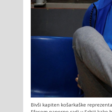
Bivši kapiten košarkaške reprezentac
Efesom naporno radi u Srbiji kako b