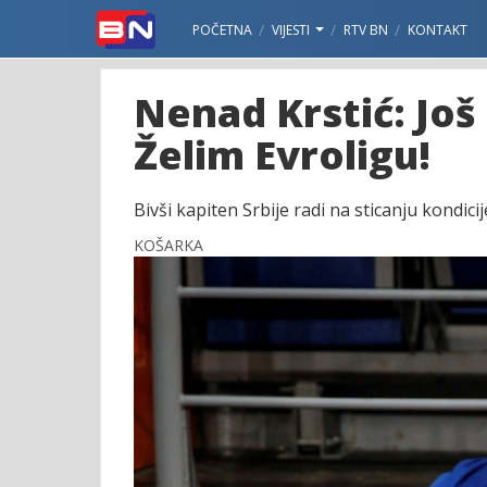
POČETNA
VIJESTI
RTV BN
KONTAKT
Nenad Krstić: Jo
Želim Evroligu!
Bivši kapiten Srbije radi na sticanju kondi
KOŠARKA