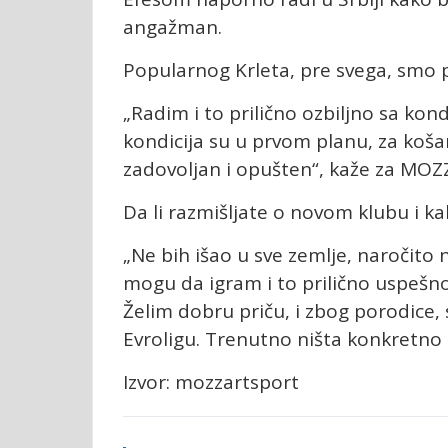
angažman.
Popularnog Krleta, pre svega, smo p
„Radim i to prilično ozbiljno sa k
kondicija su u prvom planu, za košar
zadovoljan i opušten“, kaže za MOZ
Da li razmišljate o novom klubu i k
„Ne bih išao u sve zemlje, naročito 
mogu da igram i to prilično uspešno
Želim dobru priču, i zbog porodice, 
Evroligu. Trenutno ništa konkretn
Izvor: mozzartsport