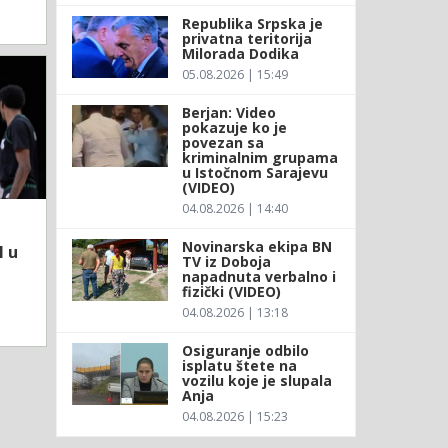
Republika Srpska je
privatna teritorija
Milorada Dodika
05.08.2026 | 15:49
Berjan: Video
pokazuje ko je
povezan sa
kriminalnim grupama
u Istočnom Sarajevu
(VIDEO)
04.08.2026 | 14:40
Novinarska ekipa BN
l u
TV iz Doboja
napadnuta verbalno i
fizički (VIDEO)
04.08.2026 | 13:18
Osiguranje odbilo
isplatu štete na
vozilu koje je slupala
Anja
04.08.2026 | 15:23