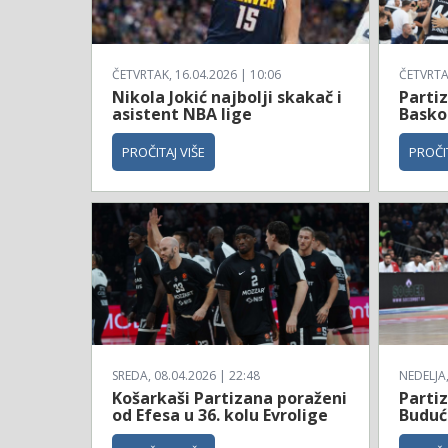
ČETVRTAK, 16.04.2026 | 10:06
ČETVRTAK
Nikola Jokić najbolji skakač i
Parti
asistent NBA lige
Basko
PROČITAJ VIŠE
PROČIT
SREDA, 08.04.2026 | 22:48
NEDELJA,
Košarkaši Partizana poraženi
Parti
od Efesa u 36. kolu Evrolige
Budućn