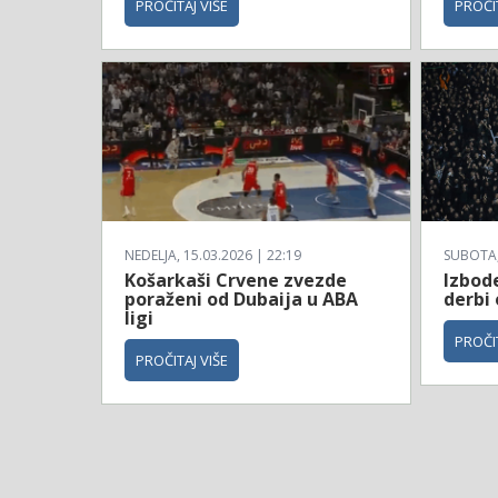
PROČITAJ VIŠE
PROČIT
NEDELJA, 15.03.2026 | 22:19
SUBOTA, 
Košarkaši Crvene zvezde
Izbod
poraženi od Dubaija u ABA
derbi
ligi
PROČIT
PROČITAJ VIŠE