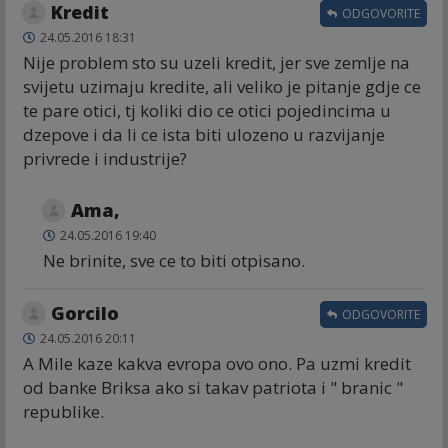
Kredit
ODGOVORITE
24.05.2016 18:31
Nije problem sto su uzeli kredit, jer sve zemlje na
svijetu uzimaju kredite, ali veliko je pitanje gdje ce
te pare otici, tj koliki dio ce otici pojedincima u
dzepove i da li ce ista biti ulozeno u razvijanje
privrede i industrije?
Ama,
24.05.2016 19:40
Ne brinite, sve ce to biti otpisano.
Gorcilo
ODGOVORITE
24.05.2016 20:11
A Mile kaze kakva evropa ovo ono. Pa uzmi kredit
od banke Briksa ako si takav patriota i " branic "
republike.