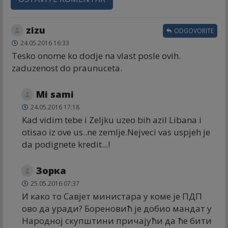
zizu
ODGOVORITE
24.05.2016 16:33
Tesko onome ko dodje na vlast posle ovih.
zaduzenost do praunuceta.
Mi sami
24.05.2016 17:18
Kad vidim tebe i Zeljku uzeo bih azil Libana i
otisao iz ove us..ne zemlje.Nejveci vas uspjeh je
da podignete kredit...!
Зорка
25.05.2016 07:37
И како то Савјет министара у коме је ПДП
ово да уради? Бореновић је добио мандат у
Народној скупштини причајући да ће бити