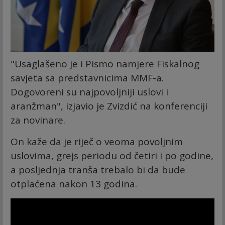
"Usaglašeno je i Pismo namjere Fiskalnog
savjeta sa predstavnicima MMF-a.
Dogovoreni su najpovoljniji uslovi i
aranžman", izjavio je Zvizdić na konferenciji
za novinare.
On kaže da je riječ o veoma povoljnim
uslovima, grejs periodu od četiri i po godine,
a posljednja tranša trebalo bi da bude
otplaćena nakon 13 godina.