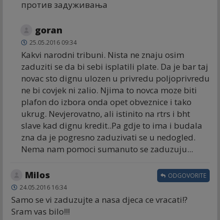
против задуживања
goran
25.05.2016 09:34
Kakvi narodni tribuni. Nista ne znaju osim
zaduziti se da bi sebi isplatili plate. Da je bar taj
novac sto dignu ulozen u privredu poljoprivredu
ne bi covjek ni zalio. Njima to novca moze biti
plafon do izbora onda opet obveznice i tako
ukrug. Nevjerovatno, ali istinito na rtrs i bht
slave kad dignu kredit..Pa gdje to ima i budala
zna da je pogresno zaduzivati se u nedogled.
Nema nam pomoci sumanuto se zaduzuju...
Milos
ODGOVORITE
24.05.2016 16:34
Samo se vi zaduzujte a nasa djeca ce vracati!?
Sram vas bilo!!!