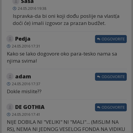
Saša
24.05.2016 19:38
Ispravka-da bi oni koji dođu poslije na vlast(a
doći će) imali izgovor za prazan budžet.
Pedja
ODGOVORITE
24.05.2016 17:31
Kako se lako dogovore oko para-tesko nama sa
njima svima!
adam
ODGOVORITE
24.05.2016 17:37
Dokle mislite??
DE GOTHIA
ODGOVORITE
24.05.2016 17:41
NIJE DOBILA NI "VELIKI" NI "MALI"... (MISLIM NA
RS), NEMA NI JEDNOG VESELOG FONDA NA VIDIKU