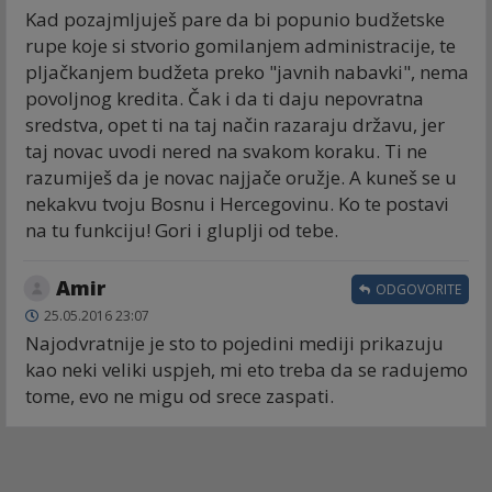
Kad pozajmljuješ pare da bi popunio budžetske
rupe koje si stvorio gomilanjem administracije, te
pljačkanjem budžeta preko "javnih nabavki", nema
povoljnog kredita. Čak i da ti daju nepovratna
sredstva, opet ti na taj način razaraju državu, jer
taj novac uvodi nered na svakom koraku. Ti ne
razumiješ da je novac najjače oružje. A kuneš se u
nekakvu tvoju Bosnu i Hercegovinu. Ko te postavi
na tu funkciju! Gori i gluplji od tebe.
Amir
ODGOVORITE
25.05.2016 23:07
Najodvratnije je sto to pojedini mediji prikazuju
kao neki veliki uspjeh, mi eto treba da se radujemo
tome, evo ne migu od srece zaspati.