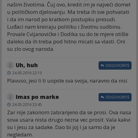
našim životima. Čuj ovo, kredit im je najveći domet
u političkom djelovanju. Ma treba ih sve pohvatati
i da im narod po kratkom postupku presudi.
Luđaci nam kreiraju politiku i životnu sudbinu.
Provale Cvijanovićke i Dodika su do te mjere otišle
daleko da ih treba pod hitno micati sa vlasti. Oni
su zlo ovog naroda.
Uh, huh
ODGOVORITE
24.05.2016 22:13
Plavuso, jesi li ti uopste sva svoja, naravno da nisi.
Imas po marke
ODGOVORITE
24.05.2016 23:45
Zar nije zakonom zabranjeno da se prosi. Ova nasa
sova usara nista drugo nezna vec prosit. Vala kakvi
su i jesu za sadake. Dao bi joj i ja samo da je
negledam.