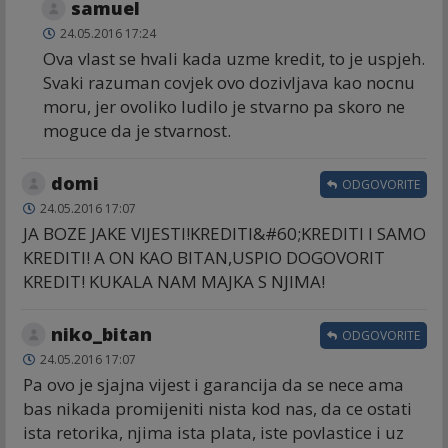
samuel
24.05.2016 17:24
Ova vlast se hvali kada uzme kredit, to je uspjeh.
Svaki razuman covjek ovo dozivljava kao nocnu
moru, jer ovoliko ludilo je stvarno pa skoro ne
moguce da je stvarnost.
domi
ODGOVORITE
24.05.2016 17:07
JA BOZE JAKE VIJESTI!KREDITI&#60;KREDITI I SAMO
KREDITI! A ON KAO BITAN,USPIO DOGOVORIT
KREDIT! KUKALA NAM MAJKA S NJIMA!
niko_bitan
ODGOVORITE
24.05.2016 17:07
Pa ovo je sjajna vijest i garancija da se nece ama
bas nikada promijeniti nista kod nas, da ce ostati
ista retorika, njima ista plata, iste povlastice i uz