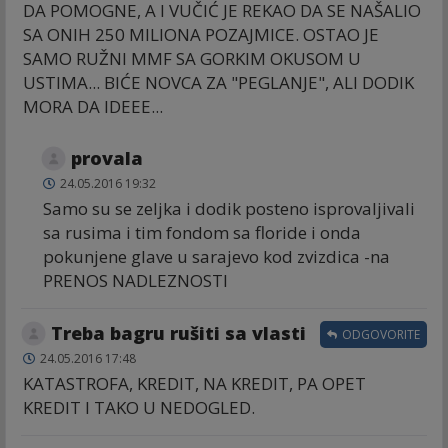
DA POMOGNE, A I VUČIĆ JE REKAO DA SE NAŠALIO
SA ONIH 250 MILIONA POZAJMICE. OSTAO JE
SAMO RUŽNI MMF SA GORKIM OKUSOM U
USTIMA... BIĆE NOVCA ZA "PEGLANJE", ALI DODIK
MORA DA IDEEE...
provala
24.05.2016 19:32
Samo su se zeljka i dodik posteno isprovaljivali
sa rusima i tim fondom sa floride i onda
pokunjene glave u sarajevo kod zvizdica -na
PRENOS NADLEZNOSTI
Treba bagru rušiti sa vlasti
ODGOVORITE
24.05.2016 17:48
KATASTROFA, KREDIT, NA KREDIT, PA OPET
KREDIT I TAKO U NEDOGLED.