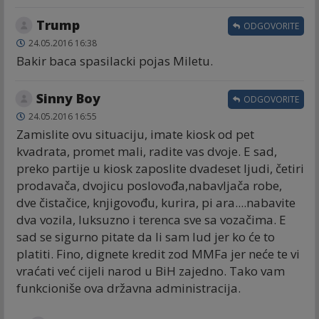
Trump
ODGOVORITE
24.05.2016 16:38
Bakir baca spasilacki pojas Miletu.
Sinny Boy
ODGOVORITE
24.05.2016 16:55
Zamislite ovu situaciju, imate kiosk od pet
kvadrata, promet mali, radite vas dvoje. E sad,
preko partije u kiosk zaposlite dvadeset ljudi, četiri
prodavača, dvojicu poslovođa,nabavljača robe,
dve čistačice, knjigovođu, kurira, pi ara....nabavite
dva vozila, luksuzno i terenca sve sa vozačima. E
sad se sigurno pitate da li sam lud jer ko će to
platiti. Fino, dignete kredit zod MMFa jer neće te vi
vraćati već cijeli narod u BiH zajedno. Tako vam
funkcioniše ova državna administracija.