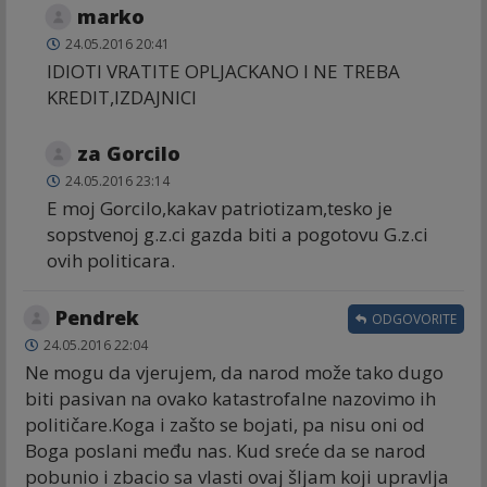
marko
24.05.2016 20:41
IDIOTI VRATITE OPLJACKANO I NE TREBA
KREDIT,IZDAJNICI
za Gorcilo
24.05.2016 23:14
E moj Gorcilo,kakav patriotizam,tesko je
sopstvenoj g.z.ci gazda biti a pogotovu G.z.ci
ovih politicara.
Pendrek
ODGOVORITE
24.05.2016 22:04
Ne mogu da vjerujem, da narod može tako dugo
biti pasivan na ovako katastrofalne nazovimo ih
političare.Koga i zašto se bojati, pa nisu oni od
Boga poslani među nas. Kud sreće da se narod
pobunio i zbacio sa vlasti ovaj šljam koji upravlja