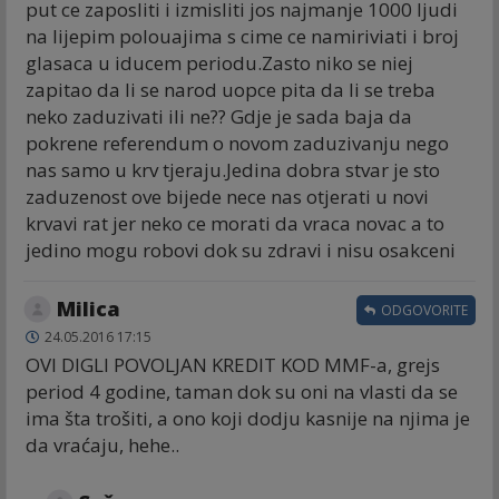
put ce zaposliti i izmisliti jos najmanje 1000 ljudi
na lijepim polouajima s cime ce namiriviati i broj
glasaca u iducem periodu.Zasto niko se niej
zapitao da li se narod uopce pita da li se treba
neko zaduzivati ili ne?? Gdje je sada baja da
pokrene referendum o novom zaduzivanju nego
nas samo u krv tjeraju.Jedina dobra stvar je sto
zaduzenost ove bijede nece nas otjerati u novi
krvavi rat jer neko ce morati da vraca novac a to
jedino mogu robovi dok su zdravi i nisu osakceni
Milica
ODGOVORITE
24.05.2016 17:15
OVI DIGLI POVOLJAN KREDIT KOD MMF-a, grejs
period 4 godine, taman dok su oni na vlasti da se
ima šta trošiti, a ono koji dodju kasnije na njima je
da vraćaju, hehe..