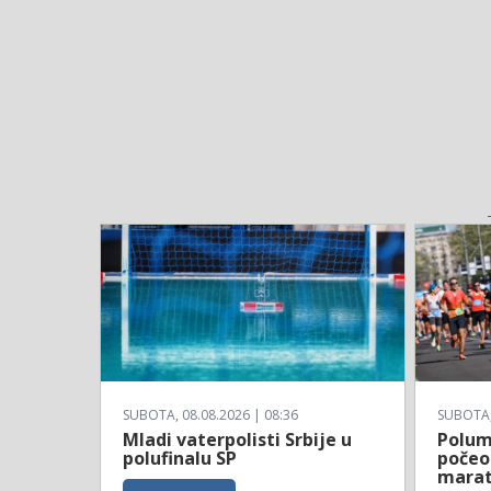
SUBOTA, 08.08.2026 | 08:36
SUBOTA, 
Mladi vaterpolisti Srbije u
Polum
polufinalu SP
počeo
mara