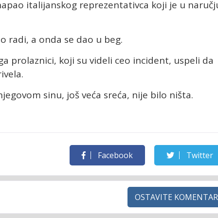
napao italijanskog reprezentativca koji je u naručj
po radi, a onda se dao u beg.
ga prolaznici, koji su videli ceo incident, uspeli da
ivela.
njegovom sinu, još veća sreća, nije bilo ništa.
Facebook
Twitter
OSTAVITE KOMENTAR