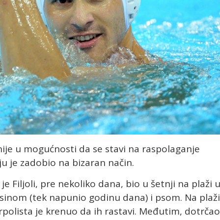
li nije u mogućnosti da se stavi na raspolaganje
 je zadobio na bizaran način.
e Filjoli, pre nekoliko dana, bio u šetnji na plaži 
sinom (tek napunio godinu dana) i psom. Na plaži
rpolista je krenuo da ih rastavi. Međutim, dotrčao