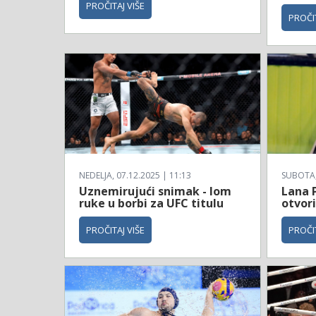
PROČITAJ VIŠE
PROČIT
NEDELJA, 07.12.2025 | 11:13
SUBOTA, 
Uznemirujući snimak - lom
Lana 
ruke u borbi za UFC titulu
otvori
PROČITAJ VIŠE
PROČIT