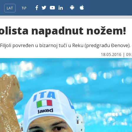
LAT
ЋР
polista napadnut nožem!
 Filjoli povređen u bizarnoj tuči u Reku (predgrađu Đenove).
18.05.2016 | 09