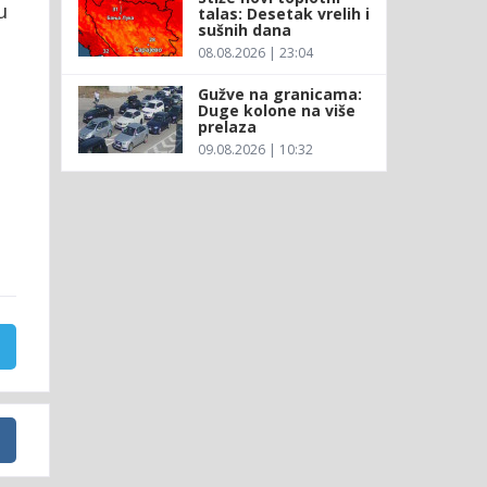
u
talas: Desetak vrelih i
sušnih dana
08.08.2026 | 23:04
Gužve na granicama:
Duge kolone na više
prelaza
09.08.2026 | 10:32