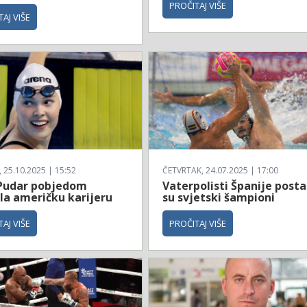
PROČITAJ VIŠE
AJ VIŠE
25.10.2025 | 15:52
ČETVRTAK, 24.07.2025 | 17:00
Pudar pobjedom
Vaterpolisti Španije posta
la američku karijeru
su svjetski šampioni
AJ VIŠE
PROČITAJ VIŠE