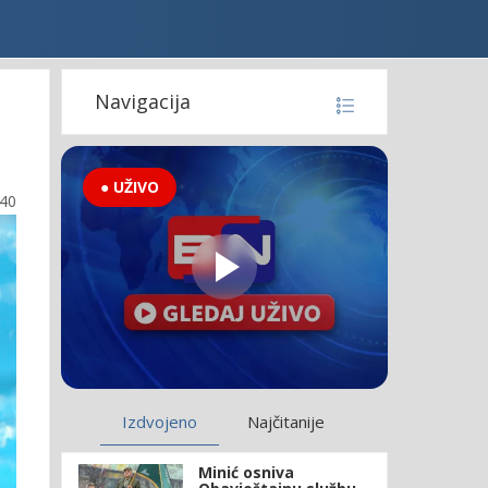
Navigacija
● UŽIVO
:40
Izdvojeno
Najčitanije
Minić osniva