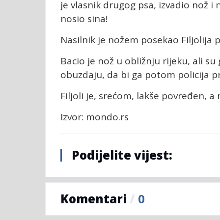
je vlasnik drugog psa, izvadio nož i 
nosio sina!
Nasilnik je nožem posekao Filjolija 
Bacio je nož u obližnju rijeku, ali su 
obuzdaju, da bi ga potom policija pr
Filjoli je, srećom, lakše povređen, a 
Izvor: mondo.rs
Podijelite vijest:
Komentari
/
0