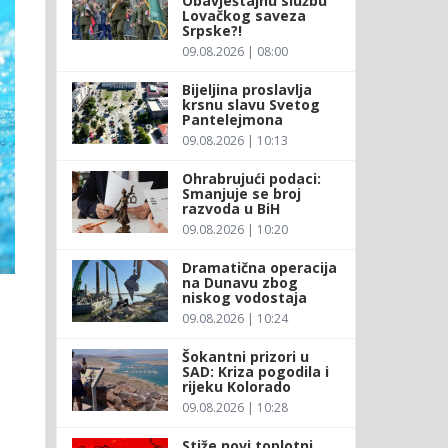
Obavještajnu službu
Lovačkog saveza
Srpske?!
09.08.2026 | 08:00
Bijeljina proslavlja
krsnu slavu Svetog
Pantelejmona
09.08.2026 | 10:13
Ohrabrujući podaci:
Smanjuje se broj
razvoda u BiH
09.08.2026 | 10:20
Dramatična operacija
na Dunavu zbog
niskog vodostaja
09.08.2026 | 10:24
Šokantni prizori u
u
SAD: Kriza pogodila i
rijeku Kolorado
09.08.2026 | 10:28
Stiže novi toplotni