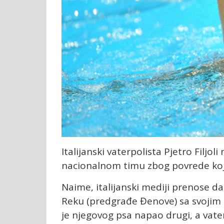
Italijanski vaterpolista Pjetro Filjo
nacionalnom timu zbog povrede koju
Naime, italijanski mediji prenose da j
Reku (predgrađe Đenove) sa svojim 
je njegovog psa napao drugi, a vate