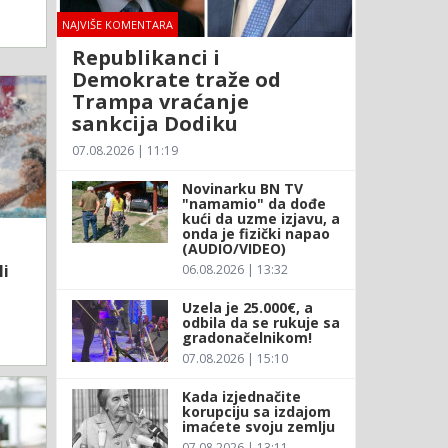
NAJVIŠE KOMENTARA
Republikanci i
Demokrate traže od
Trampa vraćanje
sankcija Dodiku
07.08.2026 | 11:19
Novinarku BN TV
"namamio" da dođe
kući da uzme izjavu, a
onda je fizički napao
(AUDIO/VIDEO)
li
06.08.2026 | 13:32
Uzela je 25.000€, a
odbila da se rukuje sa
gradonačelnikom!
07.08.2026 | 15:10
Kada izjednačite
korupciju sa izdajom
imaćete svoju zemlju
07.08.2026 | 13:11