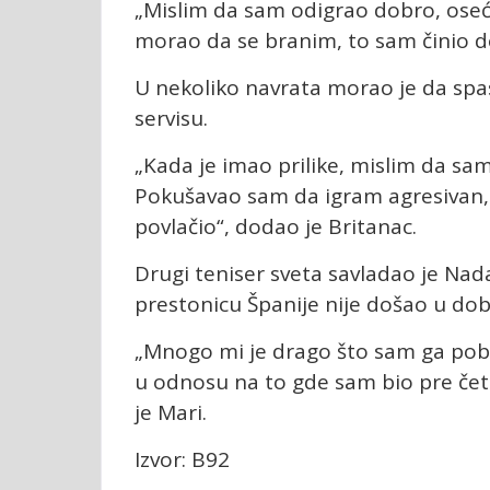
„Mislim da sam odigrao dobro, ose
morao da se branim, to sam činio dob
U nekoliko navrata morao je da spasa
servisu.
„Kada je imao prilike, mislim da sa
Pokušavao sam da igram agresivan, 
povlačio“, dodao je Britanac.
Drugi teniser sveta savladao je Nada
prestonicu Španije nije došao u dob
„Mnogo mi je drago što sam ga pobedi
u odnosu na to gde sam bio pre čet
je Mari.
Izvor: B92