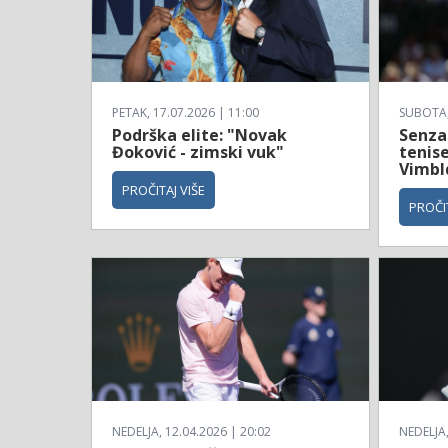
PETAK, 17.07.2026 | 11:00
SUBOTA, 
Podrška elite: "Novak
Senzac
Đoković - zimski vuk"
tenise
Vimbl
PROČITAJ VIŠE
PROČIT
NEDELJA, 12.04.2026 | 20:02
NEDELJA,