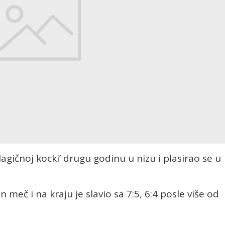
gičnoj kocki’ drugu godinu u nizu i plasirao se u
 meč i na kraju je slavio sa 7:5, 6:4 posle više od