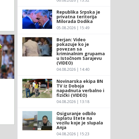
06.08.2026 | 13:32
Republika Srpska je
privatna teritorija
Milorada Dodika
05.08.2026 | 15:49
Berjan: Video
pokazuje ko je
povezan sa
kriminalnim grupama
u Istočnom Sarajevu
(VIDEO)
04.08.2026 | 14:40
Novinarska ekipa BN
TV iz Doboja
napadnuta verbalno i
fizički (VIDEO)
04.08.2026 | 13:18
Osiguranje odbilo
isplatu štete na
vozilu koje je slupala
Anja
04.08.2026 | 15:23