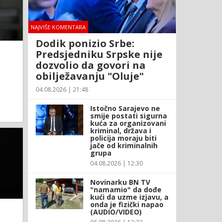
NAJVIŠE KOMENTARA
Dodik ponizio Srbe:
Predsjedniku Srpske nije
dozvolio da govori na
obilježavanju "Oluje"
04.08.2026 | 21:48
Istočno Sarajevo ne
smije postati sigurna
kuća za organizovani
kriminal, država i
policija moraju biti
jače od kriminalnih
grupa
04.08.2026 | 12:30
Novinarku BN TV
"namamio" da dođe
kući da uzme izjavu, a
onda je fizički napao
(AUDIO/VIDEO)