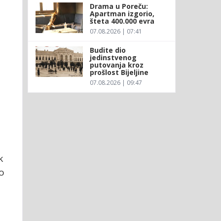
Drama u Poreču:
Apartman izgorio,
šteta 400.000 evra
07.08.2026 | 07:41
Budite dio
jedinstvenog
putovanja kroz
prošlost Bijeljine
07.08.2026 | 09:47
k
o