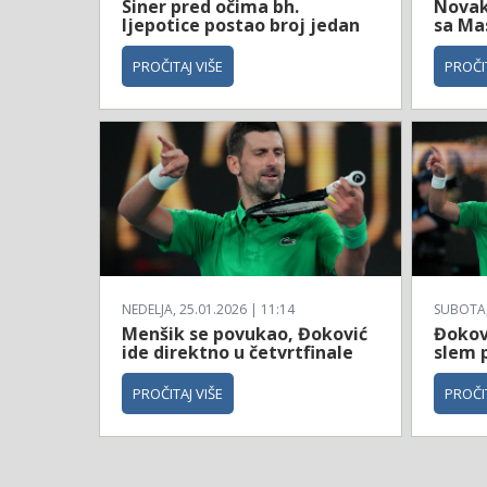
Siner pred očima bh.
Novak
ljepotice postao broj jedan
sa Ma
PROČITAJ VIŠE
PROČIT
NEDELJA, 25.01.2026 | 11:14
SUBOTA, 
Menšik se povukao, Đoković
Đokovi
ide direktno u četvrtfinale
slem 
PROČITAJ VIŠE
PROČIT