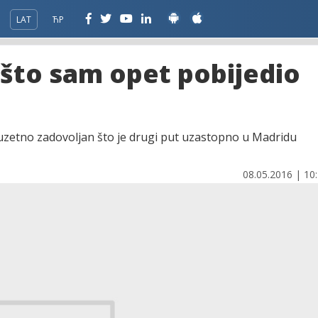
LAT
ЋР
 što sam opet pobijedio
izuzetno zadovoljan što je drugi put uzastopno u Madridu
08.05.2016 | 10