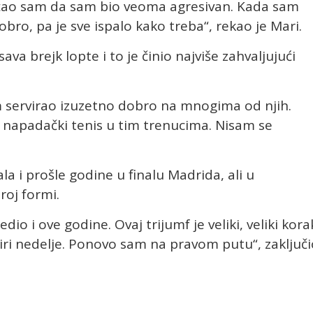
ćao sam da sam bio veoma agresivan. Kada sam
ro, pa je sve ispalo kako treba“, rekao je Mari.
va brejk lopte i to je činio najviše zahvaljujući
m servirao izuzetno dobro na mnogima od njih.
napadački tenis u tim trenucima. Nisam se
la i prošle godine u finalu Madrida, ali u
roj formi.
o i ove godine. Ovaj trijumf je veliki, veliki kora
iri nedelje. Ponovo sam na pravom putu“, zaključi