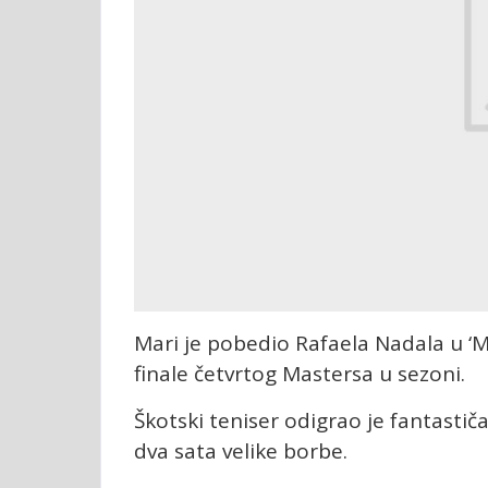
Mari je pobedio Rafaela Nadala u ‘Ma
finale četvrtog Mastersa u sezoni.
Škotski teniser odigrao je fantastičan
dva sata velike borbe.