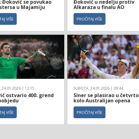
 Đoković se povukao
Đoković u nedelju protiv
stersa u Majamiju
Alkaraza u finalu AO
AJ VIŠE
PROČITAJ VIŠE
24.01.2026 | 12:15
SUBOTA, 24.01.2026 | 09:44
ć ostvario 400. grend
Siner se plasirao u četvrto
pobjedu
kolo Australijan opena
AJ VIŠE
PROČITAJ VIŠE