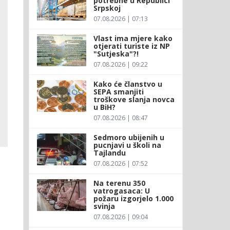
potrebne u Republici
Srpskoj
07.08.2026 | 07:13
Vlast ima mjere kako
otjerati turiste iz NP
"Sutjeska"?!
07.08.2026 | 09:22
Kako će članstvo u
SEPA smanjiti
troškove slanja novca
u BiH?
07.08.2026 | 08:47
Sedmoro ubijenih u
pucnjavi u školi na
Tajlandu
07.08.2026 | 07:52
Na terenu 350
vatrogasaca: U
požaru izgorjelo 1.000
svinja
07.08.2026 | 09:04