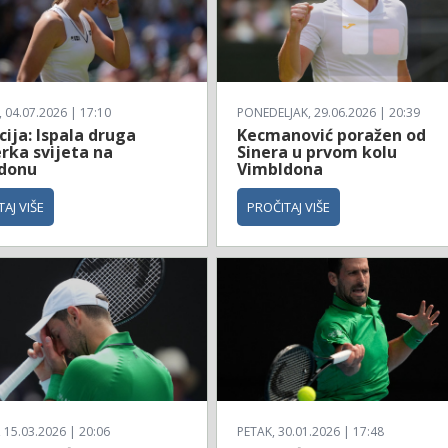
04.07.2026 | 17:10
PONEDELJAK, 29.06.2026 | 20:39
ija: Ispala druga
Kecmanović poražen od
rka svijeta na
Sinera u prvom kolu
donu
Vimbldona
AJ VIŠE
PROČITAJ VIŠE
 15.03.2026 | 20:06
PETAK, 30.01.2026 | 17:48