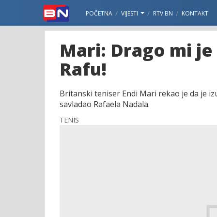
POČETNA
VIJESTI
RTV BN
KONTAKT
Mari: Drago mi je
Rafu!
Britanski teniser Endi Mari rekao je da je 
savladao Rafaela Nadala.
TENIS