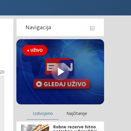
Navigacija
● UŽIVO
:20
Izdvojeno
Najčitanije
Robne rezerve hitno