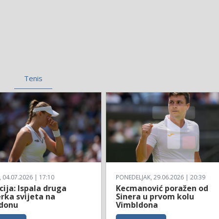
Tenis
04.07.2026 | 17:10
PONEDELJAK, 29.06.2026 | 20:39
ija: Ispala druga
Kecmanović poražen od
rka svijeta na
Sinera u prvom kolu
donu
Vimbldona