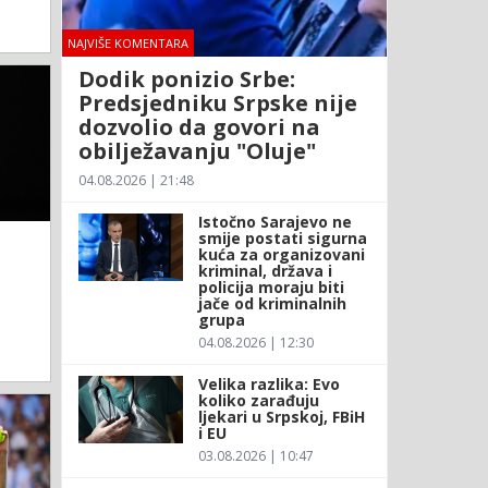
NAJVIŠE KOMENTARA
Dodik ponizio Srbe:
Predsjedniku Srpske nije
dozvolio da govori na
obilježavanju "Oluje"
04.08.2026 | 21:48
Istočno Sarajevo ne
smije postati sigurna
kuća za organizovani
kriminal, država i
policija moraju biti
jače od kriminalnih
grupa
04.08.2026 | 12:30
Velika razlika: Evo
koliko zarađuju
ljekari u Srpskoj, FBiH
i EU
03.08.2026 | 10:47