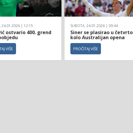
24.01.2026 | 12:15
SUBOTA, 24.01.2026 | 09:44
ć ostvario 400. grend
Siner se plasirao u četvrto
pobjedu
kolo Australijan opena
AJ VIŠE
PROČITAJ VIŠE