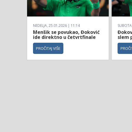
NEDELJA, 25.01.2026 | 11:14
SUBOTA, 
Menšik se povukao, Đoković
Đokovi
ide direktno u četvrtfinale
slem 
PROČITAJ VIŠE
PROČIT