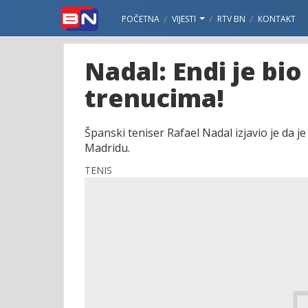
POČETNA
VIJESTI
RTV BN
KONTAKT
Nadal: Endi je bio
trenucima!
Španski teniser Rafael Nadal izjavio je da 
Madridu.
TENIS