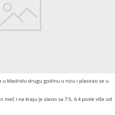
 u Madridu drugu godinu u nizu i plasirao se u
 meč i na kraju je slavio sa 7:5, 6:4 posle više od