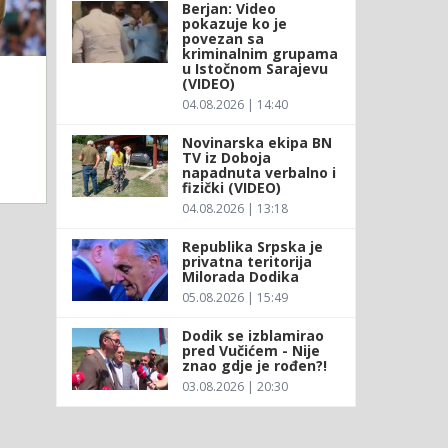
Berjan: Video
pokazuje ko je
povezan sa
kriminalnim grupama
u Istočnom Sarajevu
(VIDEO)
04.08.2026 | 14:40
Novinarska ekipa BN
TV iz Doboja
napadnuta verbalno i
fizički (VIDEO)
04.08.2026 | 13:18
Republika Srpska je
privatna teritorija
Milorada Dodika
05.08.2026 | 15:49
Dodik se izblamirao
pred Vučićem - Nije
znao gdje je rođen?!
03.08.2026 | 20:30