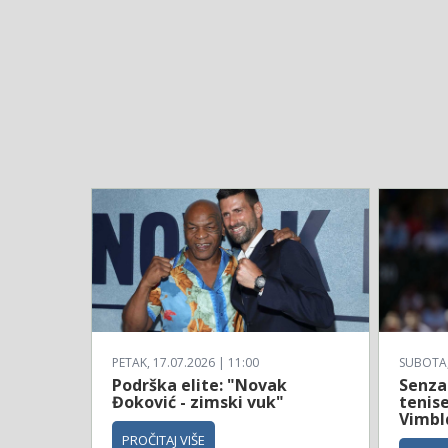
PETAK, 17.07.2026 | 11:00
SUBOTA, 
Podrška elite: "Novak
Senzac
Đoković - zimski vuk"
tenise
Vimbl
PROČITAJ VIŠE