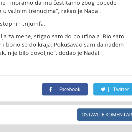
mene i moramo da mu čestitamo zbog pobede i
 u važnim trenucima“, rekao je Nadal.
stopnih trijumfa.
elja za mene, stigao sam do polufinala. Bio sam
i borio se do kraja. Pokušavao sam da nađem
k, nije bilo dovoljno“, dodao je Nadal.
Facebook
Twitter
OSTAVITE KOMENTAR