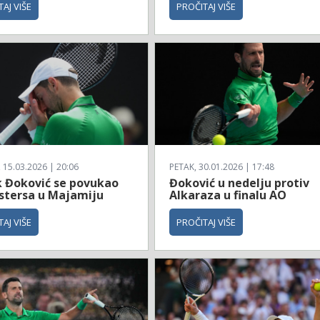
AJ VIŠE
PROČITAJ VIŠE
 15.03.2026 | 20:06
PETAK, 30.01.2026 | 17:48
 Đoković se povukao
Đoković u nedelju protiv
stersa u Majamiju
Alkaraza u finalu AO
AJ VIŠE
PROČITAJ VIŠE