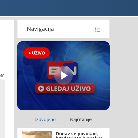
Navigacija
● UŽIVO
:40
Izdvojeno
Najčitanije
Dunav se povukao,