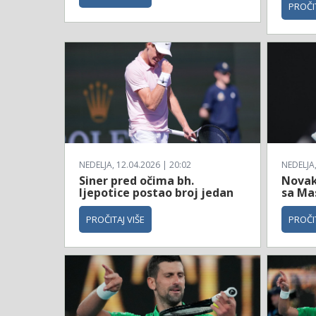
PROČIT
NEDELJA, 12.04.2026 | 20:02
NEDELJA,
Siner pred očima bh.
Novak
ljepotice postao broj jedan
sa Ma
PROČITAJ VIŠE
PROČIT