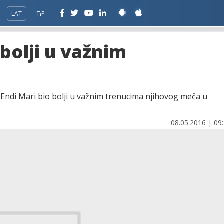
LAT
ЋР
 bolji u važnim
je Endi Mari bio bolji u važnim trenucima njihovog meča u
08.05.2016 | 09