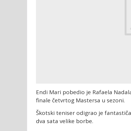
Endi Mari pobedio je Rafaela Nadala
finale četvrtog Mastersa u sezoni.
Škotski teniser odigrao je fantastičan
dva sata velike borbe.