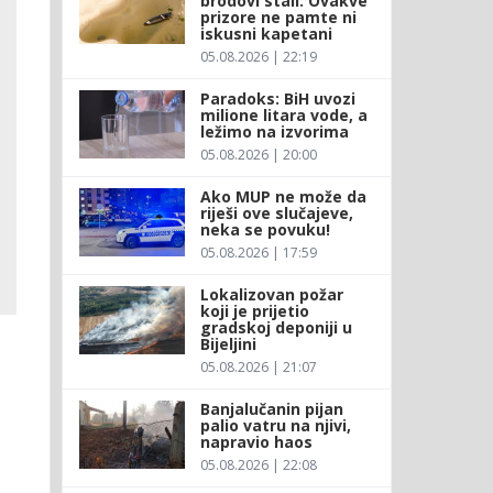
brodovi stali: Ovakve
prizore ne pamte ni
iskusni kapetani
05.08.2026 | 22:19
Paradoks: BiH uvozi
milione litara vode, a
ležimo na izvorima
05.08.2026 | 20:00
Ako MUP ne može da
riješi ove slučajeve,
neka se povuku!
05.08.2026 | 17:59
Lokalizovan požar
koji je prijetio
gradskoj deponiji u
Bijeljini
05.08.2026 | 21:07
Banjalučanin pijan
palio vatru na njivi,
napravio haos
05.08.2026 | 22:08