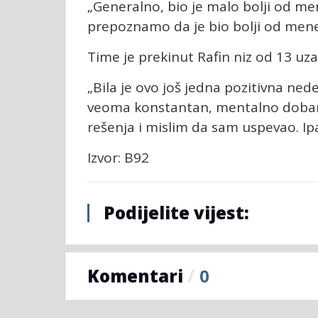
„Generalno, bio je malo bolji od 
prepoznamo da je bio bolji od mene
Time je prekinut Rafin niz od 13 uza
„Bila je ovo još jedna pozitivna ned
veoma konstantan, mentalno dobar 
rešenja i mislim da sam uspevao. Ipa
Izvor: B92
Podijelite vijest:
Komentari
/
0