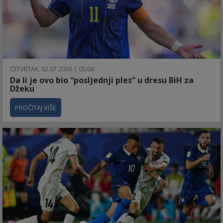
ČETVRTAK, 02.07.2026 | 05:04
Da li je ovo bio “posljednji ples” u dresu BiH za
Džeku
PROČITAJ VIŠE