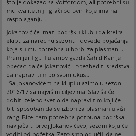
što je dokazao sa Votfordom, ali potrebni su
mu kvalitetniji igrači od ovih koje ima na
raspolaganju... .
Jokanović će imati podršku klubu da kreira
ekipu za narednu sezonu i dovede pojačanja
koja su mu potrebna u borbi za plasman u
Premijer ligu. Fulamov gazda Šahid Kan je
obećao da će Jokanoviću obezbediti sredstva
da napravi tim po svom ukusu.
„Sa Jokanovićem na klupi ulazimo u sezonu
2016/17 sa najvišim ciljevima. Slaviša će
dobiti zeleno svetlo da napravi tim koji će
biti sposoban da se izbori za plasman u viši
rang. Biće nam potrebna potpuna podrška
navijača u prvoj Jokanovićevoj sezoni koju će
voditi od početka. Zato smo odlučili da ne