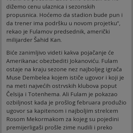
dižemo cenu ulaznica i sezonskih
propusnica. Hoćemo da stadion bude pun i
da trener ima podršku u novom projetku“,
rekao je Fulamov predsednik, američki
milijarder Šahid Kan.
Biće zanimljivo videti kakva pojačanje će
Amerikanac obezbediti Jokanoviću. Fulam
ostaje na kraju sezone nez najboljeg igrača
Muse Dembelea kojem ističe ugovor i koji je
na meti najvećih ostrvskih klubova poput
Čelsija i Totenhema. Ali Fulam je pokazao
ozbiljnost kada je prošlog februara produžio
ugovor sa kapitenom i najboljim strelcem
Rosom Mekormakom za kojeg su pojedini
premijerligaši prošle zime nudili i preko