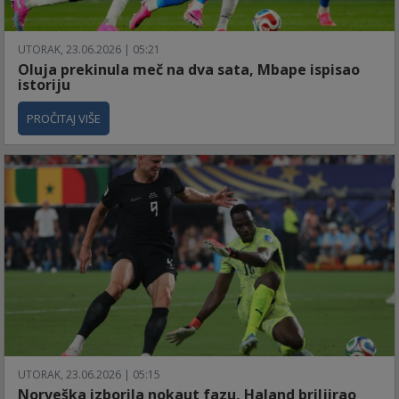
UTORAK, 23.06.2026 | 05:21
Oluja prekinula meč na dva sata, Mbape ispisao
istoriju
PROČITAJ VIŠE
UTORAK, 23.06.2026 | 05:15
Norveška izborila nokaut fazu, Haland briljirao