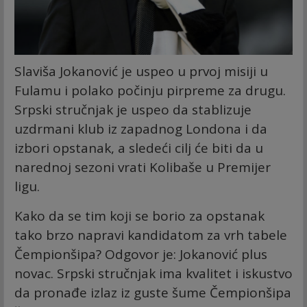
Slaviša Jokanović je uspeo u prvoj misiji u
Fulamu i polako počinju pirpreme za drugu.
Srpski stručnjak je uspeo da stablizuje
uzdrmani klub iz zapadnog Londona i da
izbori opstanak, a sledeći cilj će biti da u
narednoj sezoni vrati Kolibaše u Premijer
ligu.
Kako da se tim koji se borio za opstanak
tako brzo napravi kandidatom za vrh tabele
Čempionšipa? Odgovor je: Jokanović plus
novac. Srpski stručnjak ima kvalitet i iskustvo
da pronađe izlaz iz guste šume Čempionšipa