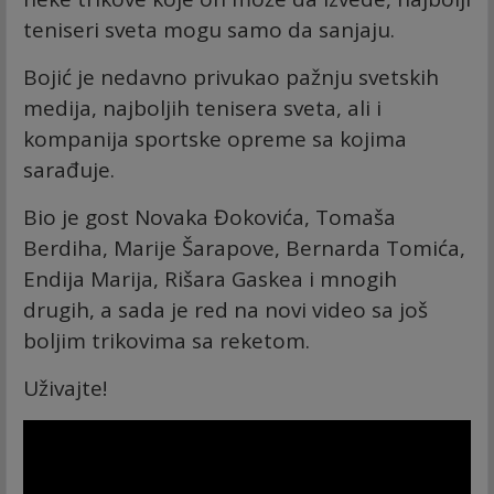
teniseri sveta mogu samo da sanjaju.
Bojić je nedavno privukao pažnju svetskih
medija, najboljih tenisera sveta, ali i
kompanija sportske opreme sa kojima
sarađuje.
Bio je gost Novaka Đokovića, Tomaša
Berdiha, Marije Šarapove, Bernarda Tomića,
Endija Marija, Rišara Gaskea i mnogih
drugih, a sada je red na novi video sa još
boljim trikovima sa reketom.
Uživajte!