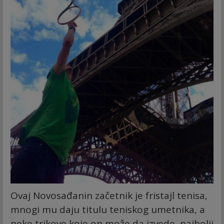
Ovaj Novosađanin začetnik je fristajl tenisa,
mnogi mu daju titulu teniskog umetnika, a
neke trikove koje on može da izvede, najbolji