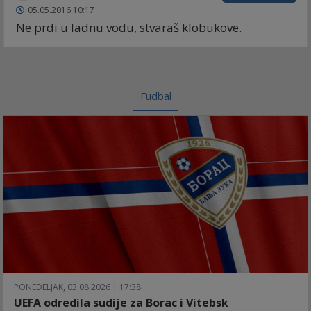
05.05.2016 10:17
Ne prdi u ladnu vodu, stvaraš klobukove.
Fudbal
PONEDELJAK, 03.08.2026 | 17:38
UEFA odredila sudije za Borac i Vitebsk