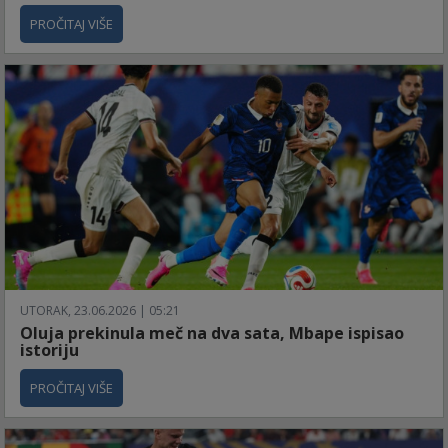
PROČITAJ VIŠE
UTORAK, 23.06.2026 | 05:21
Oluja prekinula meč na dva sata, Mbape ispisao
istoriju
PROČITAJ VIŠE