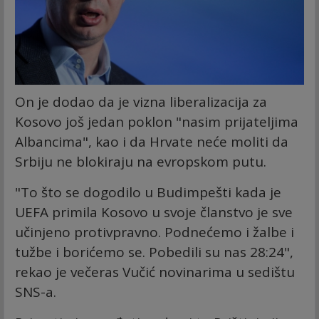
On je dodao da je vizna liberalizacija za
Kosovo još jedan poklon "nasim prijateljima
Albancima", kao i da Hrvate neće moliti da
Srbiju ne blokiraju na evropskom putu.
"To što se dogodilo u Budimpešti kada je
UEFA primila Kosovo u svoje članstvo je sve
učinjeno protivpravno. Podnećemo i žalbe i
tužbe i borićemo se. Pobedili su nas 28:24",
rekao je večeras Vučić novinarima u sedištu
SNS-a.