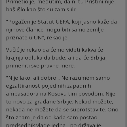
Primetio je, međutim, da ni tu Prištini nije
baš išlo kao što su zamislili:
"Pogažen je Statut UEFA, koji jasno kaže da
njihove članice mogu biti samo zemlje
priznate u UN", rekao je.
Vučić je rekao da ćemo videti kakva će
krajnja odluka da bude, ali da će Srbija
primeniti sve pravne mere.
"Nije lako, ali dobro... Ne razumem samo
egzaltiranost pojedinih zapadnih
ambasadora na Kosovu tim povodom. Nije
to novo za građane Srbije. Nekad možete,
nekada ne možete da se suprotstavite. Ono
što znam je da od kada sam postao
predsednik vlade jedna i po država je