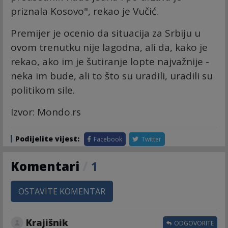
priznala Kosovo", rekao je Vučić.
Premijer je ocenio da situacija za Srbiju u
ovom trenutku nije lagodna, ali da, kako je
rekao, ako im je šutiranje lopte najvažnije -
neka im bude, ali to što su uradili, uradili su
politikom sile.
Izvor: Mondo.rs
Podijelite vijest:
Facebook
Twitter
Komentari
/
1
OSTAVITE KOMENTAR
Krajišnik
ODGOVORITE