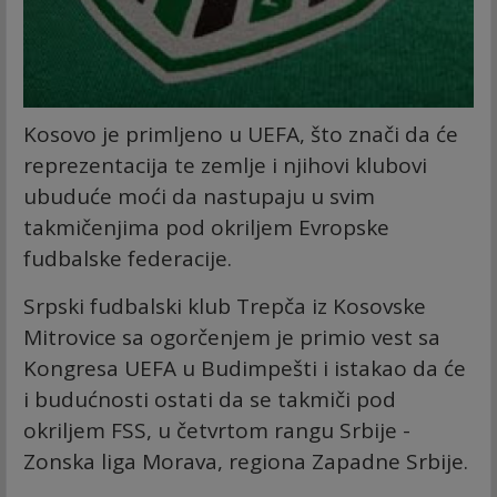
Kosovo je primljeno u UEFA, što znači da će
reprezentacija te zemlje i njihovi klubovi
ubuduće moći da nastupaju u svim
takmičenjima pod okriljem Evropske
fudbalske federacije.
Srpski fudbalski klub Trepča iz Kosovske
Mitrovice sa ogorčenjem je primio vest sa
Kongresa UEFA u Budimpešti i istakao da će
i budućnosti ostati da se takmiči pod
okriljem FSS, u četvrtom rangu Srbije -
Zonska liga Morava, regiona Zapadne Srbije.