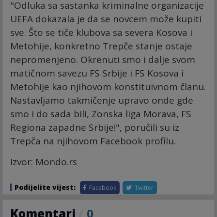
"Odluka sa sastanka kriminalne organizacije
UEFA dokazala je da se novcem može kupiti
sve. Što se tiče klubova sa severa Kosova i
Metohije, konkretno Trepče stanje ostaje
nepromenjeno. Okrenuti smo i dalje svom
matičnom savezu FS Srbije i FS Kosova i
Metohije kao njihovom konstituivnom članu.
Nastavljamo takmičenje upravo onde gde
smo i do sada bili, Zonska liga Morava, FS
Regiona zapadne Srbije!", poručili su iz
Trepča na njihovom Facebook profilu.
Izvor: Mondo.rs
Podijelite vijest:
Facebook
Twitter
Komentari
/
0