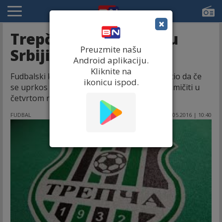
×
Trepča: Mi ostajemo u
Preuzmite našu
Srbiji!
Android aplikaciju.
Kliknite na
Fudbalski klub iz Kosovske Mitrovice saopštio da če
ikonicu ispod.
se uprkos prijemu Kosova u UEFA i dalje takmičiti u
četvrtom rangu Srbije!
FUDBAL
05.05.2016 | 10:40