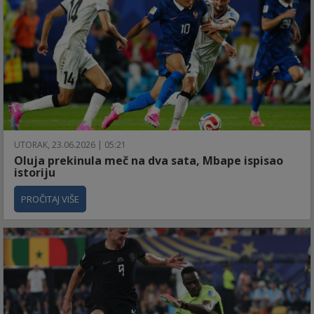
UTORAK, 23.06.2026 | 05:21
Oluja prekinula meč na dva sata, Mbape ispisao
istoriju
PROČITAJ VIŠE