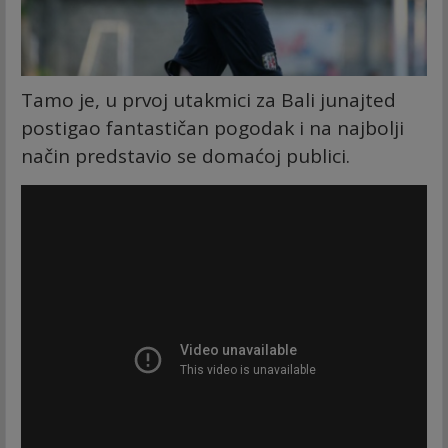
Tamo je, u prvoj utakmici za Bali junajted
postigao fantastičan pogodak i na najbolji
način predstavio se domaćoj publici.