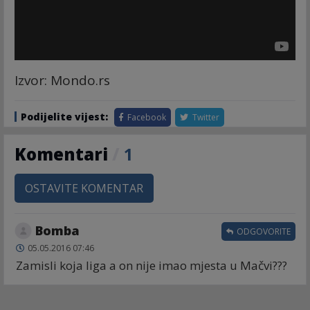
Izvor: Mondo.rs
Podijelite vijest:
Facebook
Twitter
Komentari
/
1
OSTAVITE KOMENTAR
Bomba
ODGOVORITE
05.05.2016 07:46
Zamisli koja liga a on nije imao mjesta u Mačvi???