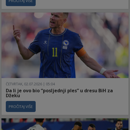
PROČITAJ VIŠE
ČETVRTAK, 02.07.2026 | 05:04
Da li je ovo bio “posljednji ples” u dresu BiH za
Džeku
PROČITAJ VIŠE