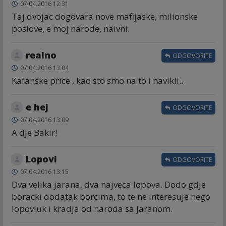
07.04.2016 12:31
Taj dvojac dogovara nove mafijaske, milionske
poslove, e moj narode, naivni.
realno
ODGOVORITE
07.04.2016 13:04
Kafanske price , kao sto smo na to i navikli..
e hej
ODGOVORITE
07.04.2016 13:09
A dje Bakir!
Lopovi
ODGOVORITE
07.04.2016 13:15
Dva velika jarana, dva najveca lopova. Dodo gdje
boracki dodatak borcima, to te ne interesuje nego
lopovluk i kradja od naroda sa jaranom.