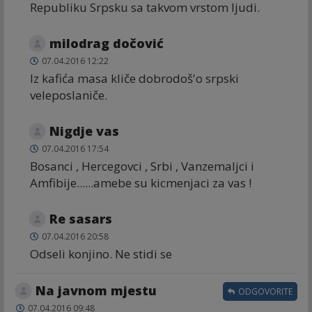
Republiku Srpsku sa takvom vrstom ljudi.
milodrag dočović
07.04.2016 12:22
Iz kafića masa kliče dobrodoš'o srpski
veleposlaniče.
Nigdje vas
07.04.2016 17:54
Bosanci , Hercegovci , Srbi , Vanzemaljci i
Amfibije......amebe su kicmenjaci za vas !
Re sasars
07.04.2016 20:58
Odseli konjino. Ne stidi se
Na javnom mjestu
ODGOVORITE
07.04.2016 09:48