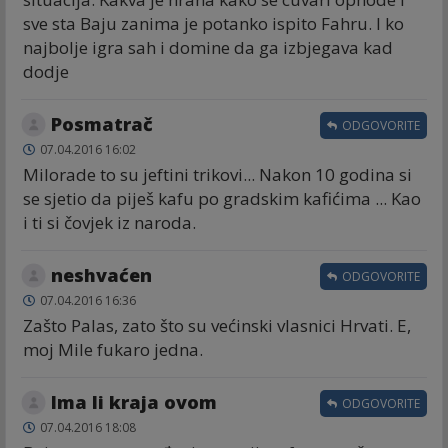
sve sta Baju zanima je potanko ispito Fahru. I ko
najbolje igra sah i domine da ga izbjegava kad
dodje
Posmatrač
ODGOVORITE
07.04.2016 16:02
Milorade to su jeftini trikovi... Nakon 10 godina si
se sjetio da piješ kafu po gradskim kafićima ... Kao
i ti si čovjek iz naroda.
neshvaćen
ODGOVORITE
07.04.2016 16:36
Zašto Palas, zato što su većinski vlasnici Hrvati. E,
moj Mile fukaro jedna.
Ima li kraja ovom
ODGOVORITE
07.04.2016 18:08