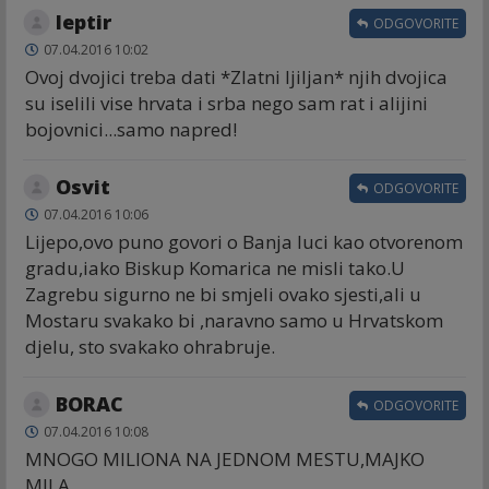
leptir
ODGOVORITE
07.04.2016 10:02
Ovoj dvojici treba dati *Zlatni ljiljan* njih dvojica
su iselili vise hrvata i srba nego sam rat i alijini
bojovnici...samo napred!
Osvit
ODGOVORITE
07.04.2016 10:06
Lijepo,ovo puno govori o Banja luci kao otvorenom
gradu,iako Biskup Komarica ne misli tako.U
Zagrebu sigurno ne bi smjeli ovako sjesti,ali u
Mostaru svakako bi ,naravno samo u Hrvatskom
djelu, sto svakako ohrabruje.
BORAC
ODGOVORITE
07.04.2016 10:08
MNOGO MILIONA NA JEDNOM MESTU,MAJKO
MILA