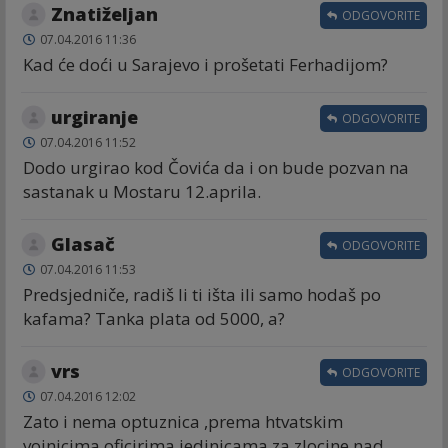
Znatiželjan
ODGOVORITE
07.04.2016 11:36
Kad će doći u Sarajevo i prošetati Ferhadijom?
urgiranje
ODGOVORITE
07.04.2016 11:52
Dodo urgirao kod Čovića da i on bude pozvan na
sastanak u Mostaru 12.aprila.
Glasač
ODGOVORITE
07.04.2016 11:53
Predsjedniče, radiš li ti išta ili samo hodaš po
kafama? Tanka plata od 5000, a?
vrs
ODGOVORITE
07.04.2016 12:02
Zato i nema optuznica ,prema htvatskim
vojnicima,oficirima jedinicama za zlocine nad