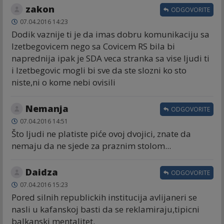
zakon
ODGOVORITE
07.04.2016 14:23
Dodik vaznije ti je da imas dobru komunikaciju sa
Izetbegovicem nego sa Covicem RS bila bi
naprednija ipak je SDA veca stranka sa vise ljudi ti
i Izetbegovic mogli bi sve da ste slozni ko sto
niste,ni o kome nebi ovisili
Nemanja
ODGOVORITE
07.04.2016 14:51
Što ljudi ne platiste piće ovoj dvojici, znate da
nemaju da ne sjede za praznim stolom...
Daidza
ODGOVORITE
07.04.2016 15:23
Pored silnih republickih institucija avlijaneri se
nasli u kafanskoj basti da se reklamiraju,tipicni
balkanski mentalitet.