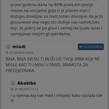
pravo godinu dana na 80% plate,em poslje
mozes na socijalno gdje ti je placen stan i
dobijes dovoljno za zivot,toliko dovoljno da je to
puuunooo vise nego sto dobije nas radnik,bilo
koji. Aj pokrij se po glavi i nemoj da ljude lazes i
zamajavas svojim gluperdama.
mladi
ODGOVORITE
07.04.2016 09:55
BAJA, BAJA SVI SU TI BLIŽI OD TVOJI SRBA KOJI NE
MISLE KAO TI I NISU U SNSD, SRAMOTA ZA
PREDSJEDNIKA.
Akabiba
07.04.2016 11:14
I u njemackoj sve med i mlijeko kako soziala ide
??