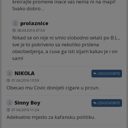
kreirajte promene inace vas nema ni na mapi!
Svako dobro...
prolaznice
08.04.2016 07:54
Nikad se on nije ni smio slobodno setati po B.L.,
sve je to pokriveno sa nekoliko prstena
obezbedjenja, a cuva ga isti sljam kakav je i on
sam!
NIKOLA
ODGOVORITE
07.04.2016 10:59
Obecao mu Covic donijeti cigare u przun.
Sinny Boy
ODGOVORITE
07.04.2016 11:24
Adekvatno mjesto za kafansku politiku.