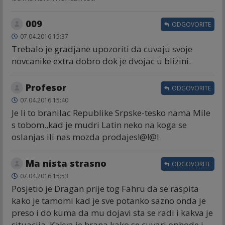
009
ODGOVORITE
07.04.2016 15:37
Trebalo je gradjane upozoriti da cuvaju svoje
novcanike extra dobro dok je dvojac u blizini.
Profesor
ODGOVORITE
07.04.2016 15:40
Je li to branilac Republike Srpske-tesko nama Mile
s tobom.,kad je mudri Latin neko na koga se
oslanjas ili nas mozda prodajes!@!@!
Ma nista strasno
ODGOVORITE
07.04.2016 15:53
Posjetio je Dragan prije tog Fahru da se raspita
kako je tamomi kad je sve potanko sazno onda je
preso i do kuma da mu dojavi sta se radi i kakva je
situacija. Kakva je hrana kako se cuvari ophode i