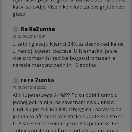
kakvi su ovdje. Vise niko nikad za ove gnjide nebi
glaso.
Re ReZumba
07.04.2016 10:41
... zato i glasaju Njemci 24% za desno-radikalne
... nemoj lupetati bezveze. U Njemackoj je sve
vise siromasnih i razlika bogat-siromasan je
narasla masovno zadnjih 10 godina.
re re Zumba
08.04.2016 00:00
Al ti lupetas,cega 24%??? To su dobili samo u
jednoj pokrajni,al na saveznom nivou nikad.
Ljudi su primili MILION izbjeglica i naravno da
je lagano afirmirati rasisticke budale kao sto si i
ti. A sto se tice ekonomije opet lupetaasss. Em
dobijes odstetu od firme kod otkaza,em imas