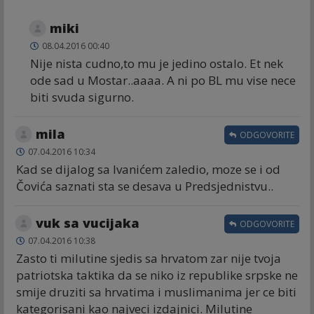
miki
08.04.2016 00:40
Nije nista cudno,to mu je jedino ostalo. Et nek
ode sad u Mostar..aaaa. A ni po BL mu vise nece
biti svuda sigurno.
mila
ODGOVORITE
07.04.2016 10:34
Kad se dijalog sa Ivanićem zaledio, moze se i od
Čovića saznati sta se desava u Predsjednistvu..
vuk sa vucijaka
ODGOVORITE
07.04.2016 10:38
Zasto ti milutine sjedis sa hrvatom zar nije tvoja
patriotska taktika da se niko iz republike srpske ne
smije druziti sa hrvatima i muslimanima jer ce biti
kategorisani kao najveci izdajnici. Milutine