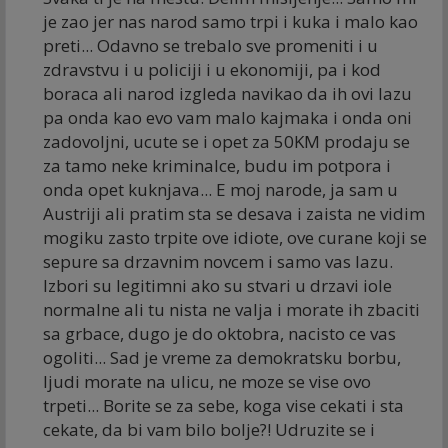
je zao jer nas narod samo trpi i kuka i malo kao
preti... Odavno se trebalo sve promeniti i u
zdravstvu i u policiji i u ekonomiji, pa i kod
boraca ali narod izgleda navikao da ih ovi lazu
pa onda kao evo vam malo kajmaka i onda oni
zadovoljni, ucute se i opet za 50KM prodaju se
za tamo neke kriminalce, budu im potpora i
onda opet kuknjava... E moj narode, ja sam u
Austriji ali pratim sta se desava i zaista ne vidim
mogiku zasto trpite ove idiote, ove curane koji se
sepure sa drzavnim novcem i samo vas lazu.
Izbori su legitimni ako su stvari u drzavi iole
normalne ali tu nista ne valja i morate ih zbaciti
sa grbace, dugo je do oktobra, nacisto ce vas
ogoliti... Sad je vreme za demokratsku borbu,
ljudi morate na ulicu, ne moze se vise ovo
trpeti... Borite se za sebe, koga vise cekati i sta
cekate, da bi vam bilo bolje?! Udruzite se i