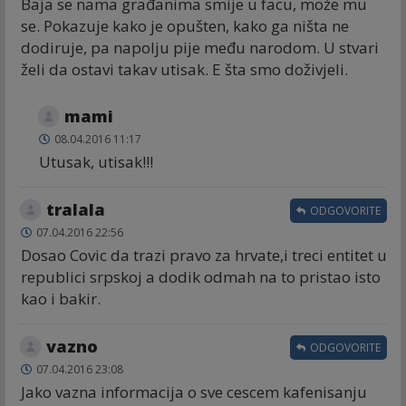
Baja se nama građanima smije u facu, može mu
se. Pokazuje kako je opušten, kako ga ništa ne
dodiruje, pa napolju pije među narodom. U stvari
želi da ostavi takav utisak. E šta smo doživjeli.
mami
08.04.2016 11:17
Utusak, utisak!!!
tralala
ODGOVORITE
07.04.2016 22:56
Dosao Covic da trazi pravo za hrvate,i treci entitet u
republici srpskoj a dodik odmah na to pristao isto
kao i bakir.
vazno
ODGOVORITE
07.04.2016 23:08
Jako vazna informacija o sve cescem kafenisanju