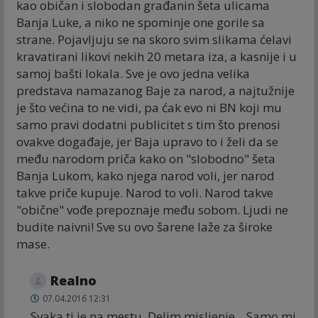
kao običan i slobodan građanin šeta ulicama
Banja Luke, a niko ne spominje one gorile sa
strane. Pojavljuju se na skoro svim slikama ćelavi
kravatirani likovi nekih 20 metara iza, a kasnije i u
samoj bašti lokala. Sve je ovo jedna velika
predstava namazanog Baje za narod, a najtužnije
je što većina to ne vidi, pa ćak evo ni BN koji mu
samo pravi dodatni publicitet s tim što prenosi
ovakve događaje, jer Baja upravo to i želi da se
među narodom priča kako on "slobodno" šeta
Banja Lukom, kako njega narod voli, jer narod
takve priče kupuje. Narod to voli. Narod takve
"obične" vođe prepoznaje među sobom. Ljudi ne
budite naivni! Sve su ovo šarene laže za široke
mase.
Realno
07.04.2016 12:31
Svaka ti je na mestu. Delim misljenje... Samo mi