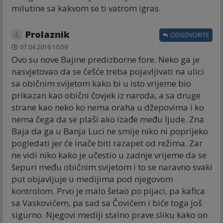
milutine sa kakvom se ti vatrom igras.
Prolaznik
ODGOVORITE
07.04.2016 10:59
Ovo su nove Bajine predizborne fore. Neko ga je
nasvjetovao da se češće treba pojavljivati na ulici
sa običnim svijetom kako bi u isto vrijeme bio
prikazan kao obični čovjek iz naroda, a sa druge
strane kao neko ko nema oraha u džepovima i ko
nema čega da se plaši ako izađe među ljude. Zna
Baja da ga u Banja Luci ne smije niko ni poprijeko
pogledati jer će inače biti razapet od režima. Zar
ne vidi niko kako je učestio u zadnje vrijeme da se
šepuri među običnim svijetom i to se naravno svaki
put objavljuje u medijima pod njegovom
kontrolom. Prvo je malo šetao po pijaci, pa kafica
sa Vaskovićem, pa sad sa Čovićem i biće toga još
sigurno. Njegovi mediji stalno prave sliku kako on