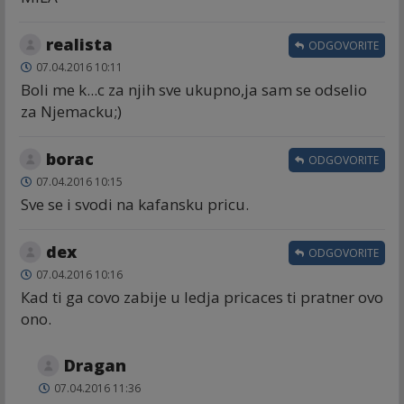
realista
ODGOVORITE
07.04.2016 10:11
Boli me k...c za njih sve ukupno,ja sam se odselio
za Njemacku;)
borac
ODGOVORITE
07.04.2016 10:15
Sve se i svodi na kafansku pricu.
dex
ODGOVORITE
07.04.2016 10:16
Кad ti ga covo zabije u ledja pricaces ti pratner ovo
ono.
Dragan
07.04.2016 11:36