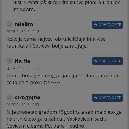
Nisu Hrvati još kupili šta su sve planirali, ali ide
im dobro.
mislim
ODGOVORITE
07.04.2016 10:18
Reko ja vama najveci obrtnici!!Baja ima vise
radnika ali Covicevi bolje zaradjuju.
Ha Ha
ODGOVORITE
07.04.2016 10:22
Od najboljeg Bajinog prijatelja postao spiun dali
ce to baja prokuziti?????
sirogojno
ODGOVORITE
07.04.2016 10:33
Nije prosetao gradom 15godina a sad malo eto ga
na trznici,eto ga u kaficu s Vaskovicem,sad s
Covicem u samo Pet dana....cudno..