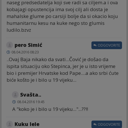
naseg predsedatelja koji sve radi sa ciljem.a i ova
kobajagi opustencija ima svoj cilj ali dosta je
mahalske glume po carsiji bolje da si okacio koju
humanitarnu kesu na kuke nego sto glumis
ludilo.bzvz
pero Simić
ODGOVORITE
08.04.2016 08:23
..Ovaj Baja nikako da svati...Čović je došao da
ispita situaciju oko Stepinca, jer je u isto vrijeme
bio i premijer Hrvatske kod Pape....a ako srbi ćute
biće košto je i bilo u 19 vijeku...
Svašta..
08.04.2016 19:45
A "koko je i bilo u 19 vijeku..."...??!!
Kuku lele
ODGOVORITE