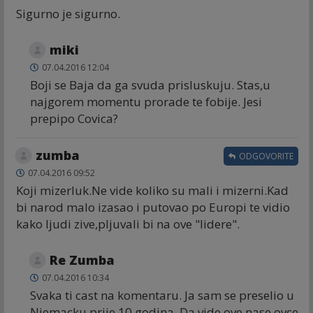
Sigurno je sigurno.
miki
07.04.2016 12:04
Boji se Baja da ga svuda prisluskuju. Stas,u
najgorem momentu prorade te fobije. Jesi
prepipo Covica?
zumba
ODGOVORITE
07.04.2016 09:52
Koji mizerluk.Ne vide koliko su mali i mizerni.Kad
bi narod malo izasao i putovao po Europi te vidio
kako ljudi zive,pljuvali bi na ove "lidere".
Re Zumba
07.04.2016 10:34
Svaka ti cast na komentaru. Ja sam se preselio u
Njemacku prije 10 godina. Da vide ove nase ovce