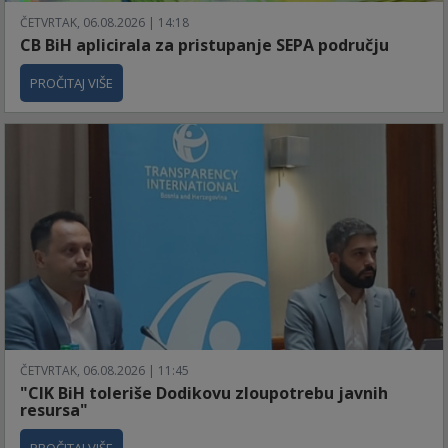
ČETVRTAK, 06.08.2026 | 14:18
CB BiH aplicirala za pristupanje SEPA području
PROČITAJ VIŠE
ČETVRTAK, 06.08.2026 | 11:45
"CIK BiH toleriše Dodikovu zloupotrebu javnih
resursa"