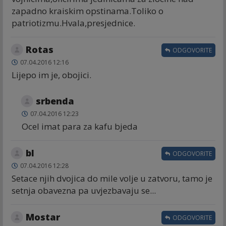
zapadno kraiskim opstinama.Toliko o
patriotizmu.Hvala,presjednice.
Rotas
ODGOVORITE
07.04.2016 12:16
Lijepo im je, obojici.
srbenda
07.04.2016 12:23
Ocel imat para za kafu bjeda
bl
ODGOVORITE
07.04.2016 12:28
Setace njih dvojica do mile volje u zatvoru, tamo je
setnja obavezna pa uvjezbavaju se...
Mostar
ODGOVORITE