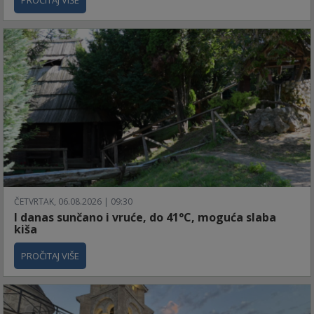
PROČITAJ VIŠE
ČETVRTAK, 06.08.2026 | 09:30
I danas sunčano i vruće, do 41°C, moguća slaba
kiša
PROČITAJ VIŠE