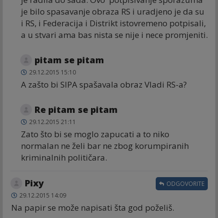
je bilo spasavanje obraza RS i uradjeno je da su
i RS, i Federacija i Distrikt istovremeno potpisali,
a u stvari ama bas nista se nije i nece promjeniti.
pitam se pitam
29.12.2015 15:10
A zašto bi SIPA spašavala obraz Vladi RS-a?
Re pitam se pitam
29.12.2015 21:11
Zato što bi se moglo zapucati a to niko
normalan ne želi bar ne zbog korumpiranih
kriminalnih političara.
Pixy
ODGOVORITE
29.12.2015 14:09
Na papir se može napisati šta god poželiš.