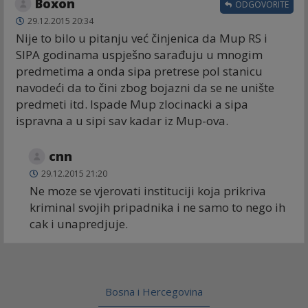
Boxon
ODGOVORITE
29.12.2015 20:34
Nije to bilo u pitanju već činjenica da Mup RS i
SIPA godinama uspješno sarađuju u mnogim
predmetima a onda sipa pretrese pol stanicu
navodeći da to čini zbog bojazni da se ne unište
predmeti itd. Ispade Mup zlocinacki a sipa
ispravna a u sipi sav kadar iz Mup-ova.
cnn
29.12.2015 21:20
Ne moze se vjerovati instituciji koja prikriva
kriminal svojih pripadnika i ne samo to nego ih
cak i unapredjuje.
Bosna i Hercegovina