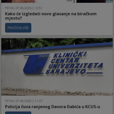
PETAK, 07.08.2026 | 12:51
Kako će izgledati novo glasanje na biračkom
mjestu?
PROČITAJ VIŠE
PETAK, 07.08.2026 | 11:37
Policija čuva ranjenog Davora Dabića u KCUS-u