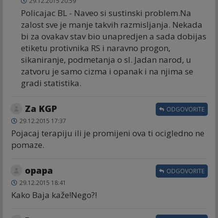
29.12.2015 20:59
Policajac BL - Naveo si sustinski problem.Na
zalost sve je manje takvih razmisljanja. Nekada
bi za ovakav stav bio unapredjen a sada dobijas
etiketu protivnika RS i naravno progon,
sikaniranje, podmetanja o sl. Jadan narod, u
zatvoru je samo cizma i opanak i na njima se
gradi statistika.
Za KGP
ODGOVORITE
29.12.2015 17:37
Pojacaj terapiju ili je promijeni ova ti ocigledno ne
pomaze.
opapa
ODGOVORITE
29.12.2015 18:41
Kako Baja kaže!Nego?!