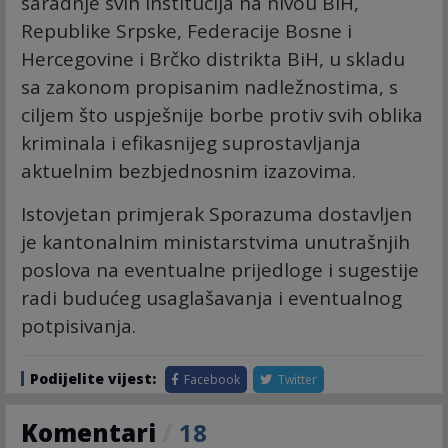
saradnje svih institucija na nivou BiH,
Republike Srpske, Federacije Bosne i
Hercegovine i Brčko distrikta BiH, u skladu
sa zakonom propisanim nadležnostima, s
ciljem što uspješnije borbe protiv svih oblika
kriminala i efikasnijeg suprostavljanja
aktuelnim bezbjednosnim izazovima.
Istovjetan primjerak Sporazuma dostavljen
je kantonalnim ministarstvima unutrašnjih
poslova na eventualne prijedloge i sugestije
radi budućeg usaglašavanja i eventualnog
potpisivanja.
Podijelite vijest:
Facebook
Twitter
Komentari
/
18