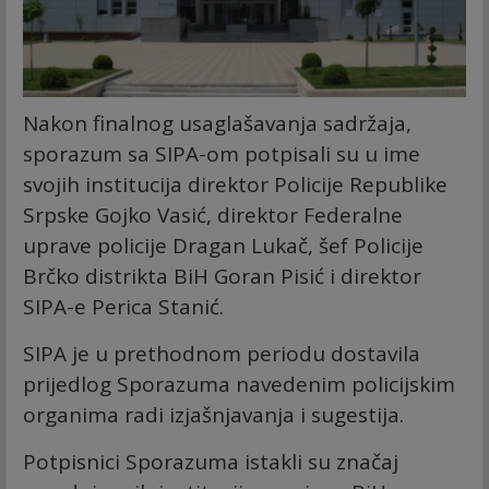
Nakon finalnog usaglašavanja sadržaja,
sporazum sa SIPA-om potpisali su u ime
svojih institucija direktor Policije Republike
Srpske Gojko Vasić, direktor Federalne
uprave policije Dragan Lukač, šef Policije
Brčko distrikta BiH Goran Pisić i direktor
SIPA-e Perica Stanić.
SIPA je u prethodnom periodu dostavila
prijedlog Sporazuma navedenim policijskim
organima radi izjašnjavanja i sugestija.
Potpisnici Sporazuma istakli su značaj