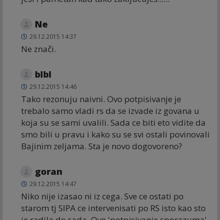
Ne
29.12.2015 14:37
Ne znači.
blbl
29.12.2015 14:46
Tako rezonuju naivni. Ovo potpisivanje je
trebalo samo vladi rs da se izvade iz govana u
koja su se sami uvalili. Sada ce biti eto vidite da
smo bili u pravu i kako su se svi ostali povinovali
Bajinim zeljama. Sta je novo dogovoreno?
goran
29.12.2015 14:47
Niko nije izasao ni iz cega. Sve ce ostati po
starom tj SIPA ce intervenisati po RS isto kao sto
je radila do sada. Ovo 'potpisivanje sporazuma'