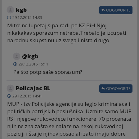
kgb
ODGOVORITE
29.12.2015 14:33
Mitre ne lupetaj,sipa radi po KZ BiH.Njoj
nikakakav sporazum netreba.Trebalo je izcupati
narodnu skupstinu uz svega i nista drugo.
@kgb
29.12.2015 15:11
Pa što potpisaše sporazum?
Policajac BL
ODGOVORITE
29.12.2015 14:41
MUP - tzv Policijske agencije su leglo kriminalaca i
političkih patrijskih poslušnika. Uzmite samo MUP
RS i njegove rukovodeće funkcionere. 70 procenata
njih ne zna zašto se nalaze na nekoj rukovodnoj
poziciji i šta je njihov posao,ali zato imaju dobre