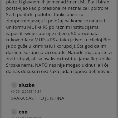
plate. Uglavnom ih je menadžment MUP-a i birao i
postavljao kao profesionalne neznalice i poltrone.
Svi ti politički podobni funkcioneri su
zloupotrebljavajući položaj na kome se nalaze i
uniformu MUP-a RS po raznim institucijama
zaposlili svoje supruge i djecu. 50 procenata
rukovodilaca MUP-a RS a tako je isto i u cijeloj BiH
je do guše u kriminalu i korupciji. Šta god da im
darnete korupcija viri odatle. Narode moj, da ste vi
živi i zdravi, ali sa ovakvim institucijama Republike
Srpske nema. NATO nas nije mogao ukinuti ali će
da nas dokusuri ova šaka jada i lopova definitivno.
sluzba
29.12.2015 17:34
SVAKA CAST TO JE ISTINA.
cnn