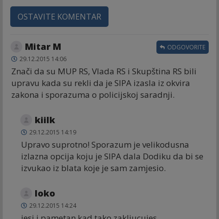
OSTAVITE KOMENTAR
Mitar M
ODGOVORITE
29.12.2015 14:06
Znači da su MUP RS, Vlada RS i Skupština RS bili
upravu kada su rekli da je SIPA izasla iz okvira
zakona i sporazuma o policijskoj saradnji.
kiilk
29.12.2015 14:19
Upravo suprotno! Sporazum je velikodusna
izlazna opcija koju je SIPA dala Dodiku da bi se
izvukao iz blata koje je sam zamjesio.
loko
29.12.2015 14:24
jesi i pametan kad tako zakljucujes......