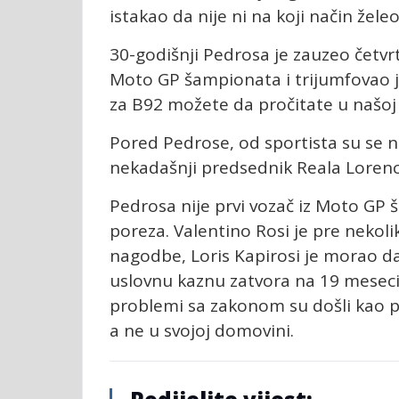
istakao da nije ni na koji način žel
30-godišnji Pedrosa je zauzeo četv
Moto GP šampionata i trijumfovao je 
za B92 možete da pročitate u našoj ru
Pored Pedrose, od sportista su se na 
nekadašnji predsednik Reala Lorenc
Pedrosa nije prvi vozač iz Moto GP
poreza. Valentino Rosi je pre nekolik
nagodbe, Loris Kapirosi je morao da
uslovnu kaznu zatvora na 19 meseci, 
problemi sa zakonom su došli kao po
a ne u svojoj domovini.