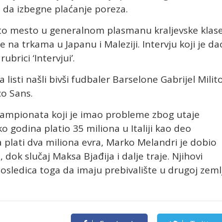
eo da izbegne plaćanje poreza.
rto mesto u generalnom plasmanu kraljevske klas
na trkama u Japanu i Maleziji. Intervju koji je da
brici ‘Intervjui’.
listi našli bivši fudbaler Barselone Gabrijel Milito
o Sans.
 šampionata koji je imao probleme zbog utaje
o godina platio 35 miliona u Italiji kao deo
 plati dva miliona evra, Marko Melandri je dobio
dok slučaj Maksa Bjađija i dalje traje. Njihovi
sledica toga da imaju prebivalište u drugoj zemlj