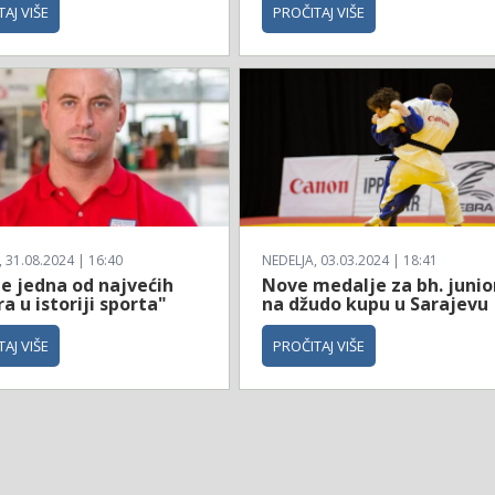
AJ VIŠE
PROČITAJ VIŠE
31.08.2024 | 16:40
NEDELJA, 03.03.2024 | 18:41
je jedna od najvećih
Nove medalje za bh. junio
a u istoriji sporta"
na džudo kupu u Sarajevu
AJ VIŠE
PROČITAJ VIŠE