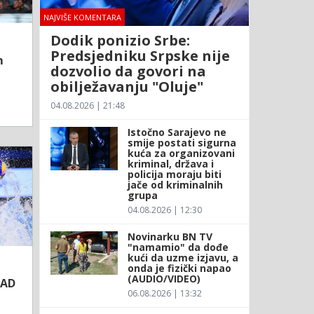
NAJVIŠE KOMENTARA
Dodik ponizio Srbe:
Predsjedniku Srpske nije
m
dozvolio da govori na
obilježavanju "Oluje"
04.08.2026 | 21:48
Istočno Sarajevo ne
smije postati sigurna
kuća za organizovani
kriminal, država i
policija moraju biti
jače od kriminalnih
grupa
04.08.2026 | 12:30
Novinarku BN TV
"namamio" da dođe
kući da uzme izjavu, a
onda je fizički napao
(AUDIO/VIDEO)
SAD
06.08.2026 | 13:32