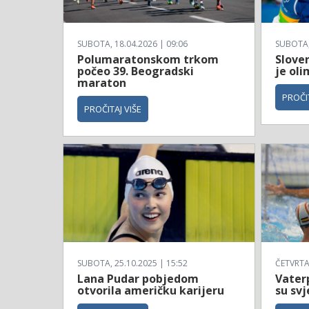
SUBOTA, 18.04.2026 | 09:06
SUBOTA, 
Polumaratonskom trkom
Sloven
počeo 39. Beogradski
je ol
maraton
PROČIT
PROČITAJ VIŠE
SUBOTA, 25.10.2025 | 15:52
ČETVRTAK
Lana Pudar pobjedom
Vaterp
otvorila američku karijeru
su svj