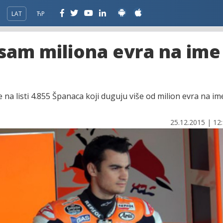
LAT
ЋР
sam miliona evra na ime
a listi 4.855 Španaca koji duguju više od milion evra na im
25.12.2015 | 12