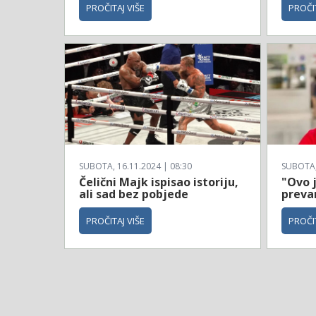
PROČITAJ VIŠE
PROČIT
SUBOTA, 16.11.2024 | 08:30
SUBOTA, 
Čelični Majk ispisao istoriju,
"Ovo 
ali sad bez pobjede
prevar
PROČITAJ VIŠE
PROČIT