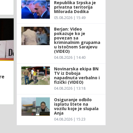
Republika Srpska je
privatna teritorija
Milorada Dodika
05.08.2026 | 15:49
Berjan: Video
pokazuje ko je
povezan sa
kriminalnim grupama
u Istočnom Sarajevu
(VIDEO)
04.08.2026 | 14:40
Novinarska ekipa BN
TV iz Doboja
re
napadnuta verbalno i
fizički (VIDEO)
04.08.2026 | 13:18
Osiguranje odbilo
isplatu štete na
vozilu koje je slupala
Anja
04.08.2026 | 15:23