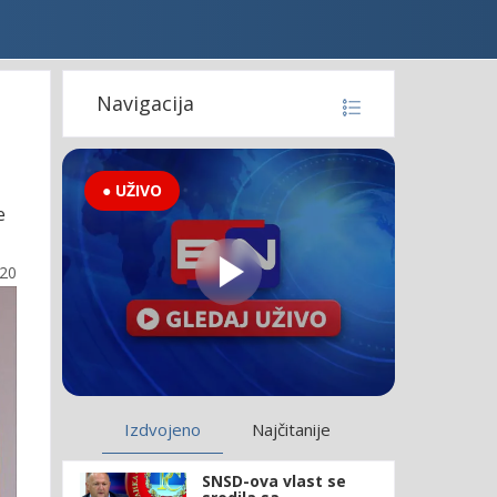
Navigacija
● UŽIVO
e
:20
Izdvojeno
Najčitanije
SNSD-ova vlast se