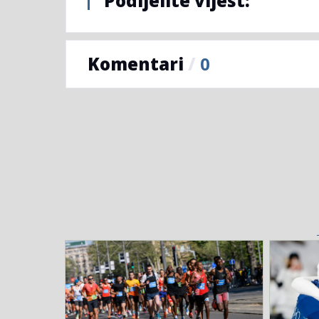
Podijelite vijest:
Komentari
/
0