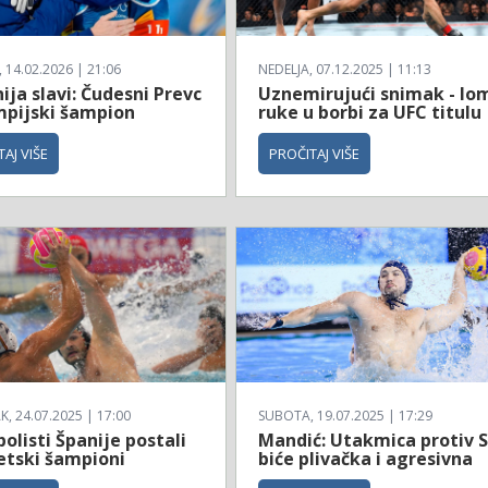
14.02.2026 | 21:06
NEDELJA, 07.12.2025 | 11:13
ija slavi: Čudesni Prevc
Uznemirujući snimak - lo
impijski šampion
ruke u borbi za UFC titulu
AJ VIŠE
PROČITAJ VIŠE
, 24.07.2025 | 17:00
SUBOTA, 19.07.2025 | 17:29
olisti Španije postali
Mandić: Utakmica protiv 
etski šampioni
biće plivačka i agresivna