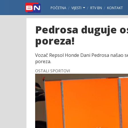
POČETNA
VIJESTI
RTV BN
KONTAKT
Pedrosa duguje o
poreza!
Vozač Repsol Honde Dani Pedrosa našao se n
poreza.
OSTALI SPORTOVI