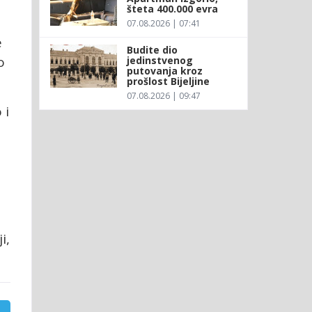
šteta 400.000 evra
07.08.2026 | 07:41
e
Budite dio
o
jedinstvenog
putovanja kroz
prošlost Bijeljine
07.08.2026 | 09:47
 i
i,