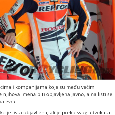
alcima i kompanijama koje su među većim
njihova imena biti objavljena javno, a na listi se
a evra.
 je lista objavljena, ali je preko svog advokata