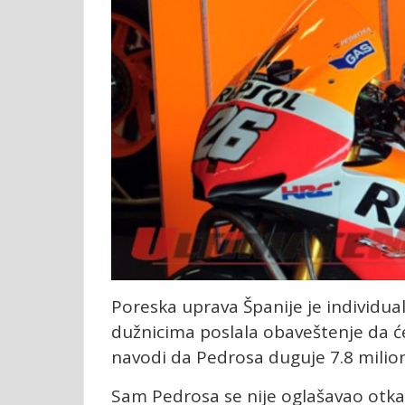
Poreska uprava Španije je individu
dužnicima poslala obaveštenje da će 
navodi da Pedrosa duguje 7.8 milion
Sam Pedrosa se nije oglašavao otkako