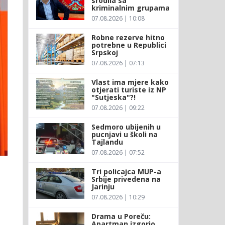
srodila sa
kriminalnim grupama
07.08.2026 | 10:08
Robne rezerve hitno
potrebne u Republici
Srpskoj
07.08.2026 | 07:13
Vlast ima mjere kako
otjerati turiste iz NP
"Sutjeska"?!
07.08.2026 | 09:22
Sedmoro ubijenih u
pucnjavi u školi na
Tajlandu
07.08.2026 | 07:52
Tri policajca MUP-a
Srbije privedena na
Jarinju
07.08.2026 | 10:29
Drama u Poreču:
Apartman izgorio,