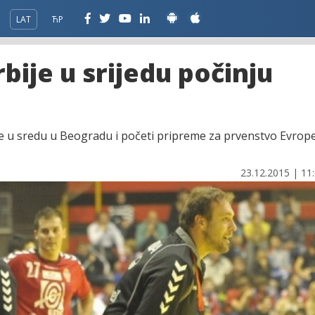
LAT
ЋР
bije u srijedu počinju
e u sredu u Beogradu i početi pripreme za prvenstvo Evrop
23.12.2015 | 11