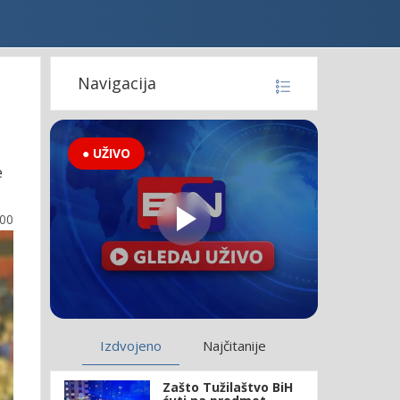
Navigacija
● UŽIVO
e
:00
Izdvojeno
Najčitanije
Zašto Tužilaštvo BiH