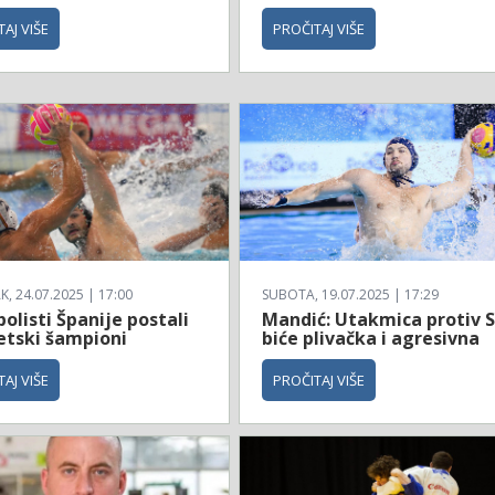
AJ VIŠE
PROČITAJ VIŠE
, 24.07.2025 | 17:00
SUBOTA, 19.07.2025 | 17:29
olisti Španije postali
Mandić: Utakmica protiv 
etski šampioni
biće plivačka i agresivna
AJ VIŠE
PROČITAJ VIŠE