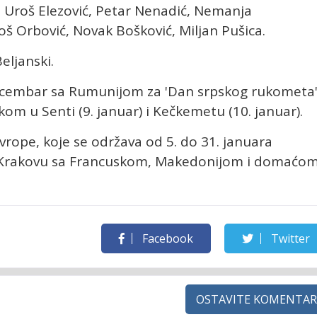
ć, Uroš Elezović, Petar Nenadić, Nemanja
š Orbović, Novak Bošković, Miljan Pušica.
eljanski.
decembar sa Rumunijom za 'Dan srpskog rukometa'
m u Senti (9. januar) i Kečkemetu (10. januar).
rope, koje se održava od 5. do 31. januara
u Krakovu sa Francuskom, Makedonijom i domaćo
Facebook
Twitter
OSTAVITE KOMENTAR