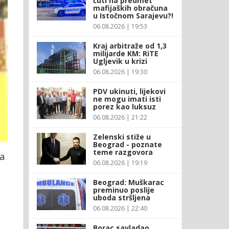
ćuti na predmet
mafijaških obračuna
u Istočnom Sarajevu?!
06.08.2026 | 19:53
Kraj arbitraže od 1,3
milijarde KM: RiTE
Ugljevik u krizi
06.08.2026 | 19:30
PDV ukinuti, lijekovi
ne mogu imati isti
porez kao luksuz
06.08.2026 | 21:22
Zelenski stiže u
Beograd - poznate
teme razgovora
na
06.08.2026 | 19:19
Beograd: Muškarac
preminuo poslije
uboda stršljena
06.08.2026 | 22:40
Borac savladao