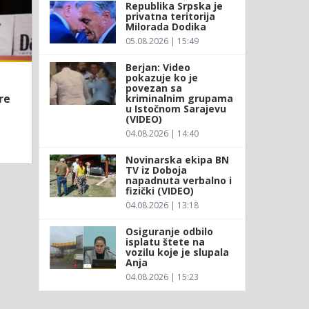
Republika Srpska je
privatna teritorija
Milorada Dodika
05.08.2026 | 15:49
Berjan: Video
pokazuje ko je
povezan sa
re
kriminalnim grupama
u Istočnom Sarajevu
(VIDEO)
04.08.2026 | 14:40
Novinarska ekipa BN
TV iz Doboja
napadnuta verbalno i
fizički (VIDEO)
04.08.2026 | 13:18
Osiguranje odbilo
isplatu štete na
vozilu koje je slupala
Anja
04.08.2026 | 15:23