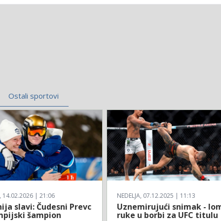
Ostali sportovi
14.02.2026 | 21:06
NEDELJA, 07.12.2025 | 11:13
ija slavi: Čudesni Prevc
Uznemirujući snimak - lo
impijski šampion
ruke u borbi za UFC titulu