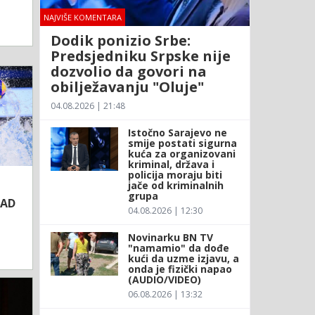
NAJVIŠE KOMENTARA
Dodik ponizio Srbe:
Predsjedniku Srpske nije
dozvolio da govori na
obilježavanju "Oluje"
04.08.2026 | 21:48
Istočno Sarajevo ne
smije postati sigurna
kuća za organizovani
kriminal, država i
policija moraju biti
jače od kriminalnih
grupa
SAD
04.08.2026 | 12:30
Novinarku BN TV
"namamio" da dođe
kući da uzme izjavu, a
onda je fizički napao
(AUDIO/VIDEO)
06.08.2026 | 13:32