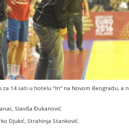
o za 14 sati u hotelu "In" na Novom Beogradu, a 
anac, Slaviša Đukanović.
arko Djukić, Strahinja Stanković.