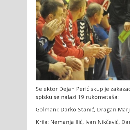
Selektor Dejan Perić skup je zakaza
spisku se nalazi 19 rukometaša:
Golmani: Darko Stanić, Dragan Marj
Krila: Nemanja Ilić, Ivan Nikčević, D