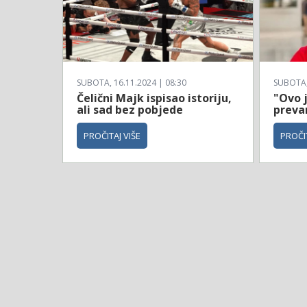
SUBOTA, 16.11.2024 | 08:30
SUBOTA, 
Čelični Majk ispisao istoriju,
"Ovo 
ali sad bez pobjede
prevar
PROČITAJ VIŠE
PROČIT