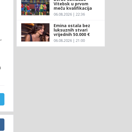
Vitebsk u prvom
meču kvalifikacija
06.08.2026 | 22:36
Emina ostala bez
luksuznih stvari
vrijednih 50.000 €
,
06.08.2026 | 21:00
m