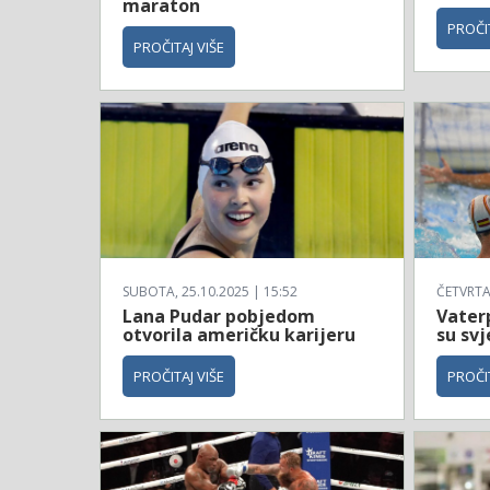
maraton
PROČIT
PROČITAJ VIŠE
SUBOTA, 25.10.2025 | 15:52
ČETVRTAK
Lana Pudar pobjedom
Vaterp
otvorila američku karijeru
su svj
PROČITAJ VIŠE
PROČIT