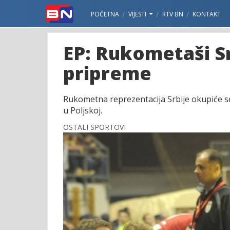
POČETNA
VIJESTI
RTV BN
KONTAKT
EP: Rukometaši Sr
pripreme
Rukometna reprezentacija Srbije okupiće s
u Poljskoj.
OSTALI SPORTOVI