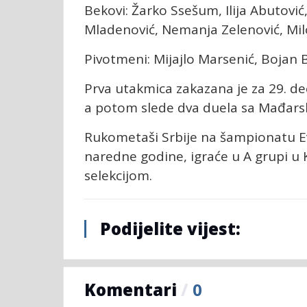
Bekovi: Žarko Ssešum, Ilija Abutovi
Mladenović, Nemanja Zelenović, Milo
Pivotmeni: Mijajlo Marsenić, Bojan B
Prva utakmica zakazana je za 29. 
a potom slede dva duela sa Mađarsko
Rukometaši Srbije na šampionatu Ev
naredne godine, igraće u A grupi 
selekcijom.
Podijelite vijest:
Komentari
/
0