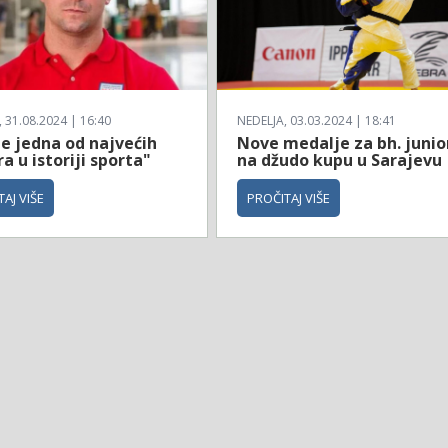
31.08.2024 | 16:40
NEDELJA, 03.03.2024 | 18:41
je jedna od najvećih
Nove medalje za bh. junio
a u istoriji sporta"
na džudo kupu u Sarajevu
AJ VIŠE
PROČITAJ VIŠE