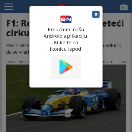
×
F1: Reno se vraća u "leteći
Preuzmite našu
cirkus"!
Android aplikaciju.
Kliknite na
Posle višemesečnih pregovora francuski tim odlučio
ikonicu ispod.
da se vrati u šampionat Formule 1!
OSTALI SPORTOVI
24.12.2015 | 09:40