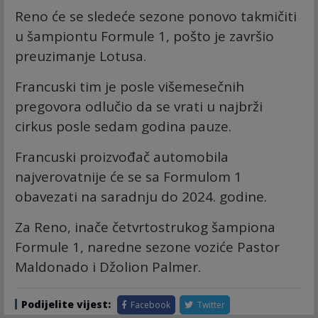
Reno će se sledeće sezone ponovo takmičiti
u šampiontu Formule 1, pošto je završio
preuzimanje Lotusa.
Francuski tim je posle višemesečnih
pregovora odlučio da se vrati u najbrži
cirkus posle sedam godina pauze.
Francuski proizvođač automobila
najverovatnije će se sa Formulom 1
obavezati na saradnju do 2024. godine.
Za Reno, inače četvrtostrukog šampiona
Formule 1, naredne sezone voziće Pastor
Maldonado i Džolion Palmer.
Podijelite vijest:
Facebook
Twitter