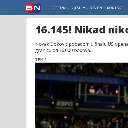
POČETNA
VIJESTI
RTV BN
KONTAKT
16.145! Nikad ni
Novak Đoković pobedom u finalu US opena pos
granicu od 16.000 bodova.
TENIS