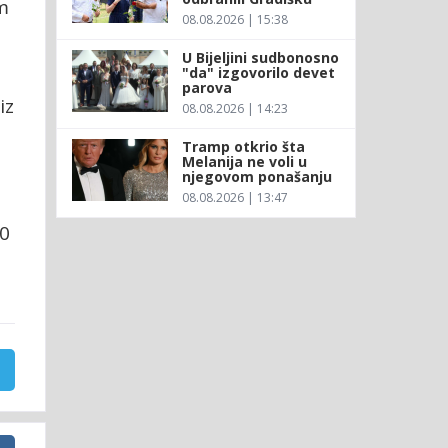
m
08.08.2026 | 15:38
U Bijeljini sudbonosno
"da" izgovorilo devet
parova
iz
08.08.2026 | 14:23
Tramp otkrio šta
Melanija ne voli u
njegovom ponašanju
08.08.2026 | 13:47
70