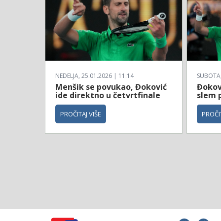
NEDELJA, 25.01.2026 | 11:14
SUBOTA, 
Menšik se povukao, Đoković
Đokovi
ide direktno u četvrtfinale
slem 
PROČITAJ VIŠE
PROČIT