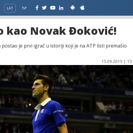
LAT
ЋР
ko kao Novak Đoković!
tao je prvi igrač u istoriji koji je na ATP listi premašio
15.09.2015 | 15