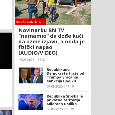
NAJVIŠE KOMENTARA
Novinarku BN TV
"namamio" da dođe kući
da uzme izjavu, a onda je
fizički napao
(AUDIO/VIDEO)
06.08.2026 | 13:32
Republikanci i
Demokrate traže od
Trampa vraćanje
sankcija Dodiku
07.08.2026 | 11:19
Republika Srpska je
privatna teritorija
Milorada Dodika
05.08.2026 | 15:49