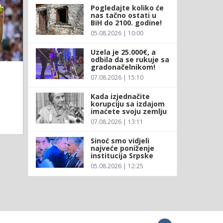
Pogledajte koliko će
nas tačno ostati u
BiH do 2100. godine!
05.08.2026 | 10:00
Uzela je 25.000€, a
odbila da se rukuje sa
gradonačelnikom!
07.08.2026 | 15:10
Kada izjednačite
korupciju sa izdajom
imaćete svoju zemlju
07.08.2026 | 13:11
Sinoć smo vidjeli
najveće poniženje
institucija Srpske
05.08.2026 | 12:25