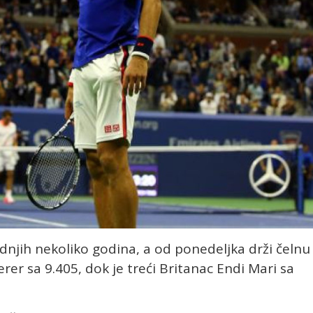
njih nekoliko godina, a od ponedeljka drži čelnu
rer sa 9.405, dok je treći Britanac Endi Mari sa