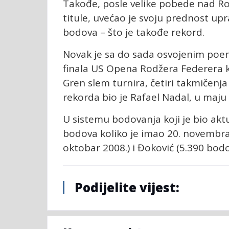
Takođe, posle velike pobede nad Ro
titule, uvećao je svoju prednost u
bodova – što je takođe rekord.
Novak je sa do sada osvojenim poeni
finala US Opena Rodžera Federera ko
Gren slem turnira, četiri takmičenja
rekorda bio je Rafael Nadal, u maju
U sistemu bodovanja koji je bio akt
bodova koliko je imao 20. novembra 
oktobar 2008.) i Đoković (5.390 bodo
Podijelite vijest: