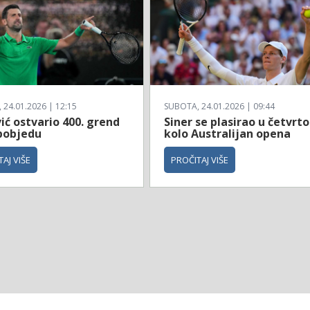
24.01.2026 | 12:15
SUBOTA, 24.01.2026 | 09:44
ć ostvario 400. grend
Siner se plasirao u četvrto
pobjedu
kolo Australijan opena
AJ VIŠE
PROČITAJ VIŠE