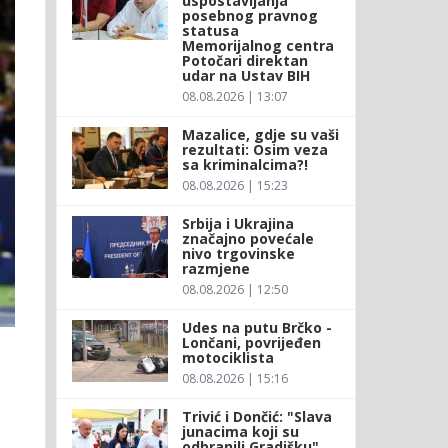
uspostavljanja
posebnog pravnog
statusa
Memorijalnog centra
Potočari direktan
udar na Ustav BIH
08.08.2026 | 13:07
Mazalice, gdje su vaši
rezultati: Osim veza
sa kriminalcima?!
08.08.2026 | 15:23
Srbija i Ukrajina
značajno povećale
nivo trgovinske
razmjene
08.08.2026 | 12:50
Udes na putu Brčko -
Lončani, povrijeđen
motociklista
08.08.2026 | 15:16
Trivić i Dončić: "Slava
junacima koji su
odbranili Gradišku"