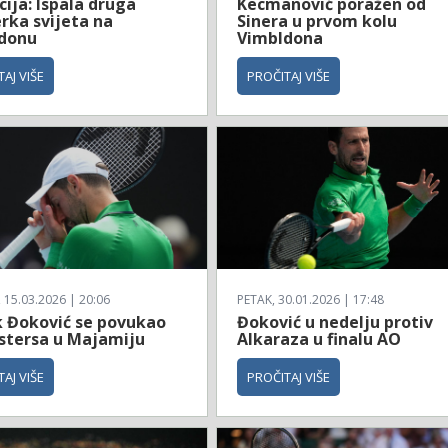
ija: Ispala druga
Kecmanović poražen od
rka svijeta na
Sinera u prvom kolu
donu
Vimbldona
AJ VIŠE
PROČITAJ VIŠE
 15.03.2026 | 20:06
PETAK, 30.01.2026 | 17:48
 Đoković se povukao
Đoković u nedelju protiv
stersa u Majamiju
Alkaraza u finalu AO
AJ VIŠE
PROČITAJ VIŠE