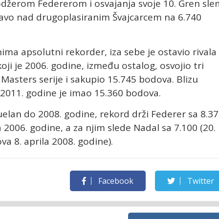
džerom Federerom i osvajanja svoje 10. Gren sle
pravo nad drugoplasiranim Švajcarcem na 6.740
ma apsolutni rekorder, iza sebe je ostavio rivala 
ji je 2006. godine, između ostalog, osvojio tri
 Masters serije i sakupio 15.745 bodova. Blizu
 2011. godine je imao 15.360 bodova.
uelan do 2008. godine, rekord drži Federer sa 8.3
2006. godine, a za njim slede Nadal sa 7.100 (20.
va 8. aprila 2008. godine).
Facebook
Twitter