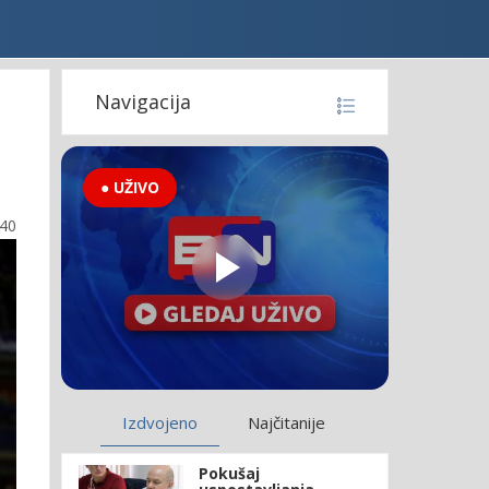
Navigacija
● UŽIVO
:40
Izdvojeno
Najčitanije
Pokušaj