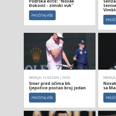
Podrška elite: "Novak
Senzac
Đoković - zimski vuk"
tenise
Vimbl
PROČITAJ VIŠE
PROČIT
NEDELJA, 12.04.2026 | 20:02
NEDELJA,
Siner pred očima bh.
Novak
ljepotice postao broj jedan
sa Ma
PROČITAJ VIŠE
PROČIT