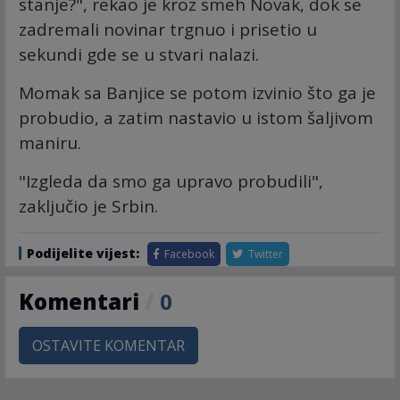
stanje?", rekao je kroz smeh Novak, dok se
zadremali novinar trgnuo i prisetio u
sekundi gde se u stvari nalazi.
Momak sa Banjice se potom izvinio što ga je
probudio, a zatim nastavio u istom šaljivom
maniru.
"Izgleda da smo ga upravo probudili",
zaključio je Srbin.
Podijelite vijest:
Facebook
Twitter
Komentari
/
0
OSTAVITE KOMENTAR