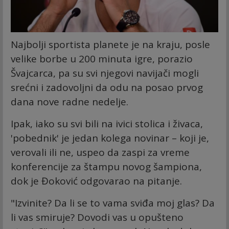
Najbolji sportista planete je na kraju, posle
velike borbe u 200 minuta igre, porazio
Švajcarca, pa su svi njegovi navijači mogli
srećni i zadovoljni da odu na posao prvog
dana nove radne nedelje.
Ipak, iako su svi bili na ivici stolica i živaca,
'pobednik' je jedan kolega novinar – koji je,
verovali ili ne, uspeo da zaspi za vreme
konferencije za štampu novog šampiona,
dok je Đoković odgovarao na pitanje.
"Izvinite? Da li se to vama sviđa moj glas? Da
li vas smiruje? Dovodi vas u opušteno