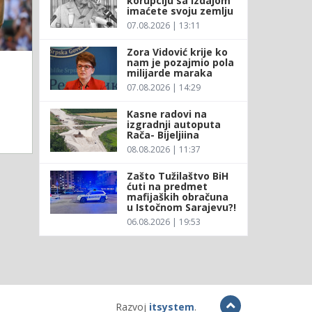
korupciju sa izdajom
imaćete svoju zemlju
07.08.2026 | 13:11
Zora Vidović krije ko
nam je pozajmio pola
milijarde maraka
07.08.2026 | 14:29
Kasne radovi na
izgradnji autoputa
Rača- Bijeljiina
08.08.2026 | 11:37
Zašto Tužilaštvo BiH
ćuti na predmet
mafijaških obračuna
u Istočnom Sarajevu?!
06.08.2026 | 19:53
Razvoj
itsystem
.