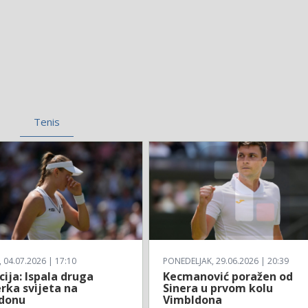
Tenis
04.07.2026 | 17:10
PONEDELJAK, 29.06.2026 | 20:39
ija: Ispala druga
Kecmanović poražen od
rka svijeta na
Sinera u prvom kolu
donu
Vimbldona