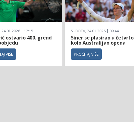
24.01.2026 | 12:15
SUBOTA, 24.01.2026 | 09:44
ć ostvario 400. grend
Siner se plasirao u četvrto
pobjedu
kolo Australijan opena
AJ VIŠE
PROČITAJ VIŠE