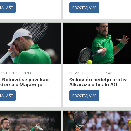
AJ VIŠE
PROČITAJ VIŠE
 15.03.2026 | 20:06
PETAK, 30.01.2026 | 17:48
 Đoković se povukao
Đoković u nedelju protiv
stersa u Majamiju
Alkaraza u finalu AO
AJ VIŠE
PROČITAJ VIŠE