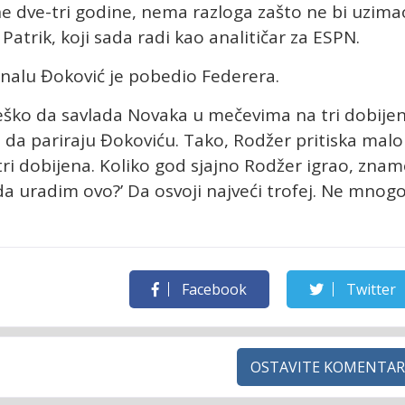
 dve-tri godine, nema razloga zašto ne bi uzima
Patrik, koji sada radi kao analitičar za ESPN.
alu Đoković je pobedio Federera.
eško da savlada Novaka u mečevima na tri dobije
da pariraju Đokoviću. Tako, Rodžer pritiska malo
tri dobijena. Koliko god sjajno Rodžer igrao, zna
ti da uradim ovo?’ Da osvoji najveći trofej. Ne mnogo
Facebook
Twitter
OSTAVITE KOMENTAR