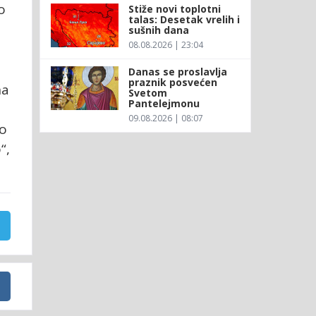
o
Stiže novi toplotni
talas: Desetak vrelih i
sušnih dana
08.08.2026 | 23:04
Danas se proslavlja
praznik posvećen
na
Svetom
Pantelejmonu
09.08.2026 | 08:07
mo
“,