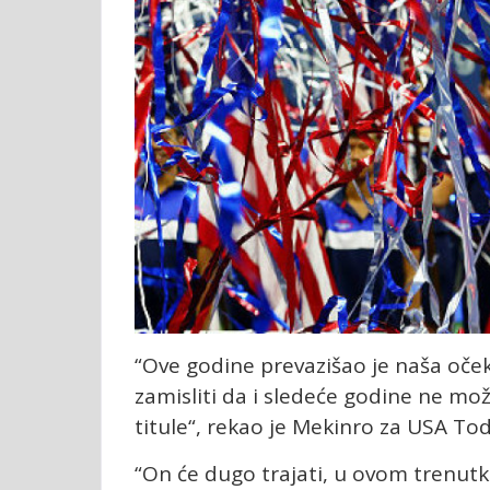
“Ove godine prevazišao je naša oče
zamisliti da i sledeće godine ne mož
titule“, rekao je Mekinro za USA Tod
“On će dugo trajati, u ovom trenutk