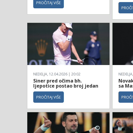
PROČITAJ VIŠE
PROČIT
NEDELJA, 12.04.2026 | 20:02
NEDELJA,
Siner pred očima bh.
Novak
ljepotice postao broj jedan
sa Ma
PROČITAJ VIŠE
PROČIT