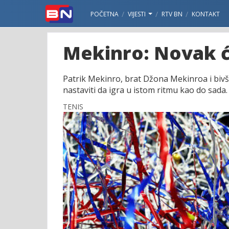
POČETNA
VIJESTI
RTV BN
KONTAKT
Mekinro: Novak će
Patrik Mekinro, brat Džona Mekinroa i bivš
nastaviti da igra u istom ritmu kao do sada.
TENIS