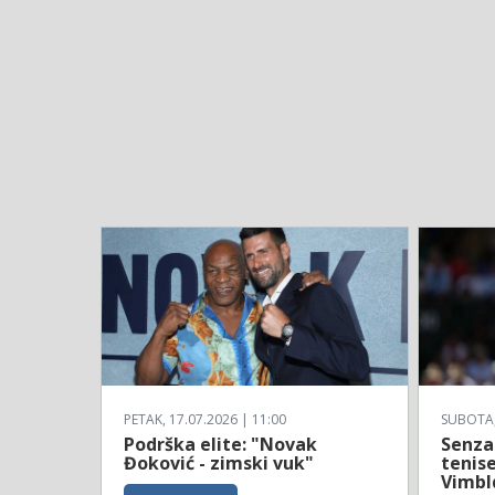
PETAK, 17.07.2026 | 11:00
SUBOTA, 
Podrška elite: "Novak
Senzac
Đoković - zimski vuk"
tenise
Vimbl