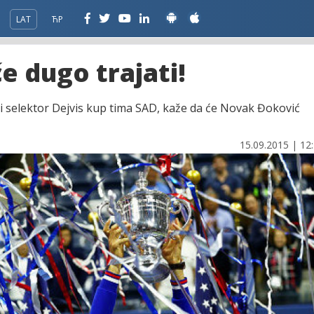
LAT
ЋР
 dugo trajati!
i selektor Dejvis kup tima SAD, kaže da će Novak Đoković
15.09.2015 | 12