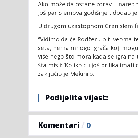
Ako može da ostane zdrav u naredne
još par Slemova godišnje“, dodao je 
U drugom uzastopnom Gren slem fin
“Vidimo da će Rodžeru biti veoma t
seta, nema mnogo igrača koji mogu 
više nego što mora kada se igra na 
šta misli: ’Koliko ću još prilika ima
zaključio je Mekinro.
Podijelite vijest:
Komentari
/
0