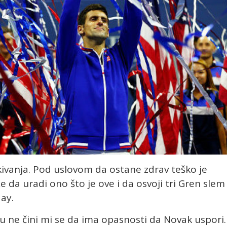
kivanja. Pod uslovom da ostane zdrav teško je
e da uradi ono što je ove i da osvoji tri Gren slem
ay.
u ne čini mi se da ima opasnosti da Novak uspori.