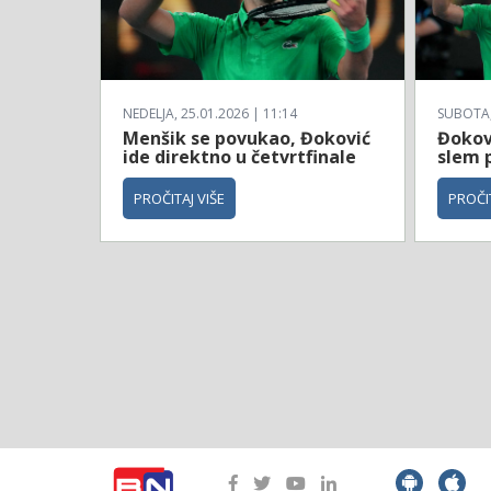
NEDELJA, 25.01.2026 | 11:14
SUBOTA, 
Menšik se povukao, Đoković
Đokovi
ide direktno u četvrtfinale
slem 
PROČITAJ VIŠE
PROČIT