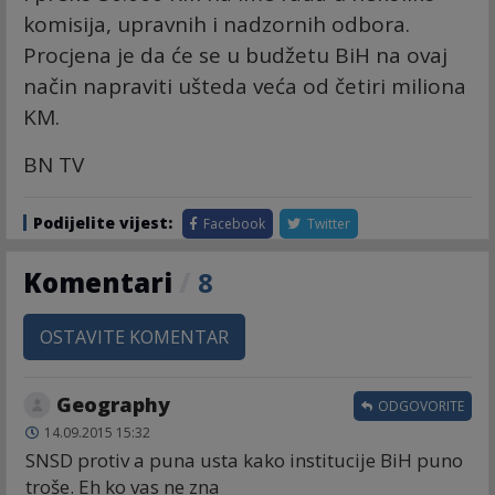
komisija, upravnih i nadzornih odbora.
Procjena je da će se u budžetu BiH na ovaj
način napraviti ušteda veća od četiri miliona
KM.
BN TV
Podijelite vijest:
Facebook
Twitter
Komentari
/
8
OSTAVITE KOMENTAR
Geography
ODGOVORITE
14.09.2015 15:32
SNSD protiv a puna usta kako institucije BiH puno
troše. Eh ko vas ne zna