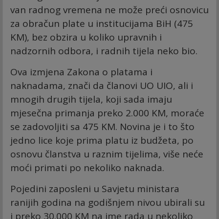
van radnog vremena ne može preći osnovicu
za obračun plate u institucijama BiH (475
KM), bez obzira u koliko upravnih i
nadzornih odbora, i radnih tijela neko bio.
Ova izmjena Zakona o platama i
naknadama, znači da članovi UO UIO, ali i
mnogih drugih tijela, koji sada imaju
mjesečna primanja preko 2.000 KM, moraće
se zadovoljiti sa 475 KM. Novina je i to što
jedno lice koje prima platu iz budžeta, po
osnovu članstva u raznim tijelima, više neće
moći primati po nekoliko naknada.
Pojedini zaposleni u Savjetu ministara
ranijih godina na godišnjem nivou ubirali su
i preko 30.000 KM na ime rada u nekoliko