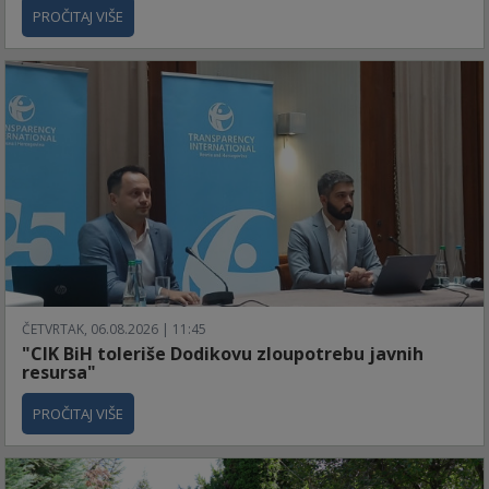
PROČITAJ VIŠE
ČETVRTAK, 06.08.2026 | 11:45
"CIK BiH toleriše Dodikovu zloupotrebu javnih
resursa"
PROČITAJ VIŠE