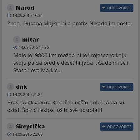
Narod
ODGOVORITE
14.09.2015 16:34
Znaci, Dusana Majkic bila protiv. Nikada im dosta.
mitar
14.09.2015 17:36
Malo joj 9800 km možda bi još mjesecno koju
svoju pa da predje deset hiljada... Gade mi se i
Stasa i ova Majkic...
dnk
ODGOVORITE
14.09.2015 21:25
Bravo Aleksandra.Konačno nešto dobro.A da su
ostali Špirić i ekipa još bi sve uduplali!
Skeptička
ODGOVORITE
14.09.2015 22:00