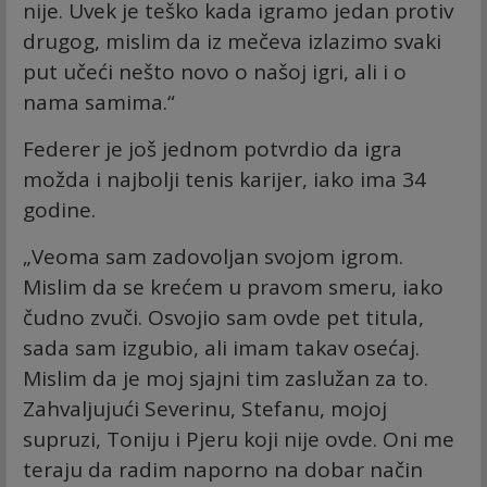
nije. Uvek je teško kada igramo jedan protiv
drugog, mislim da iz mečeva izlazimo svaki
put učeći nešto novo o našoj igri, ali i o
nama samima.“
Federer je još jednom potvrdio da igra
možda i najbolji tenis karijer, iako ima 34
godine.
„Veoma sam zadovoljan svojom igrom.
Mislim da se krećem u pravom smeru, iako
čudno zvuči. Osvojio sam ovde pet titula,
sada sam izgubio, ali imam takav osećaj.
Mislim da je moj sjajni tim zaslužan za to.
Zahvaljujući Severinu, Stefanu, mojoj
supruzi, Toniju i Pjeru koji nije ovde. Oni me
teraju da radim naporno na dobar način