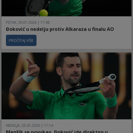
PETAK, 30.01.2026 | 17:48
Đoković u nedelju protiv Alkaraza u finalu AO
PROČITAJ VIŠE
NEDELJA, 25.01.2026 | 11:14
Menšik se povukao, Đoković ide direktno u