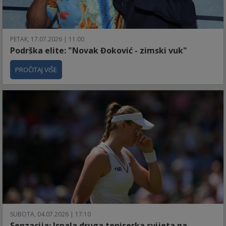
PETAK, 17.07.2026 | 11:00
Podrška elite: "Novak Đoković - zimski vuk"
PROČITAJ VIŠE
SUBOTA, 04.07.2026 | 17:10
Senzacija: Ispala druga teniserka svijeta na