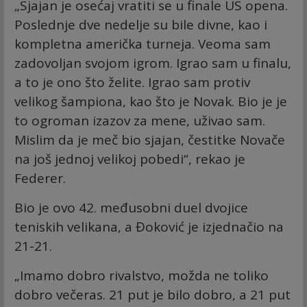
„Sjajan je osećaj vratiti se u finale US opena.
Poslednje dve nedelje su bile divne, kao i
kompletna američka turneja. Veoma sam
zadovoljan svojom igrom. Igrao sam u finalu,
a to je ono što želite. Igrao sam protiv
velikog šampiona, kao što je Novak. Bio je je
to ogroman izazov za mene, uživao sam.
Mislim da je meč bio sjajan, čestitke Novače
na još jednoj velikoj pobedi“, rekao je
Federer.
Bio je ovo 42. međusobni duel dvojice
teniskih velikana, a Đoković je izjednačio na
21-21.
„Imamo dobro rivalstvo, možda ne toliko
dobro večeras. 21 put je bilo dobro, a 21 put