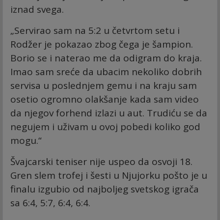
iznad svega.
„Servirao sam na 5:2 u četvrtom setu i
Rodžer je pokazao zbog čega je šampion.
Borio se i naterao me da odigram do kraja.
Imao sam sreće da ubacim nekoliko dobrih
servisa u poslednjem gemu i na kraju sam
osetio ogromno olakšanje kada sam video
da njegov forhend izlazi u aut. Trudiću se da
negujem i uživam u ovoj pobedi koliko god
mogu.“
Švajcarski teniser nije uspeo da osvoji 18.
Gren slem trofej i šesti u Njujorku pošto je u
finalu izgubio od najboljeg svetskog igrača
sa 6:4, 5:7, 6:4, 6:4.