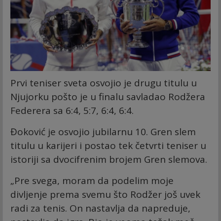
Prvi teniser sveta osvojio je drugu titulu u
Njujorku pošto je u finalu savladao Rodžera
Federera sa 6:4, 5:7, 6:4, 6:4.
Đoković je osvojio jubilarnu 10. Gren slem
titulu u karijeri i postao tek četvrti teniser u
istoriji sa dvocifrenim brojem Gren slemova.
„Pre svega, moram da podelim moje
divljenje prema svemu što Rodžer još uvek
radi za tenis. On nastavlja da napreduje,