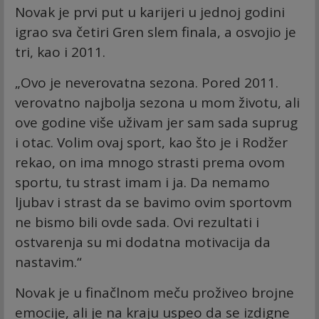
Novak je prvi put u karijeri u jednoj godini
igrao sva četiri Gren slem finala, a osvojio je
tri, kao i 2011.
„Ovo je neverovatna sezona. Pored 2011.
verovatno najbolja sezona u mom životu, ali
ove godine više uživam jer sam sada suprug
i otac. Volim ovaj sport, kao što je i Rodžer
rekao, on ima mnogo strasti prema ovom
sportu, tu strast imam i ja. Da nemamo
ljubav i strast da se bavimo ovim sportovm
ne bismo bili ovde sada. Ovi rezultati i
ostvarenja su mi dodatna motivacija da
nastavim.“
Novak je u finačlnom meču proživeo brojne
emocije, ali je na kraju uspeo da se izdigne