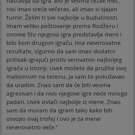
nastavlja da igra. Bio je veoma težak meč,
nisi imao sreće večeras, ali imao si sjajan
turnir. Želim ti sve najbolje u budućnosti.
Imam veliko poštovanje prema Rodžeru i
onome što njegova igra predstavlja meni i
bilo kom drugom igraču. Ima neverovatne
rezultate, sigurno da sam imao dodatni
pritisak igrajući protiv verovatno najboljeg
igrača u istoriji. Uvek možete da pružite svoj
maksimum na terenu, ja sam to pokušavao
da uradim. Znao sam da će biti veoma
agresivan i da nivo njegove igre neće mnogo
padati. Uvek izvlači najbolje iz mene. Znao
sam da moram da igram tako kako bih
osvojio ovaj trofej i ovo je za mene
neverovatno veče.“