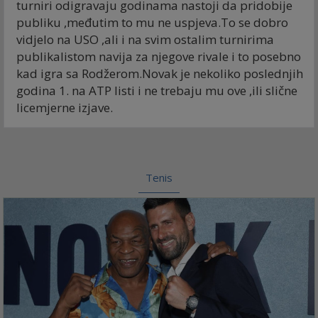
turniri odigravaju godinama nastoji da pridobije
publiku ,međutim to mu ne uspjeva.To se dobro
vidjelo na USO ,ali i na svim ostalim turnirima
publikalistom navija za njegove rivale i to posebno
kad igra sa Rodžerom.Novak je nekoliko poslednjih
godina 1. na ATP listi i ne trebaju mu ove ,ili slične
licemjerne izjave.
Tenis