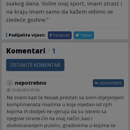
svakog dana. Volim ovaj sport, imam strast i
na kraju imam samo da kažem vidimo se
sledeće godine.“
Podijelite vijest:
Facebook
Twitter
Komentari
/
1
OSTAVITE KOMENTAR
nepotrebno
ODGOVORITE
15.09.2015 07:50
Ne znam kad će Novak prestati sa ovim dijeljenjem
komplimenata rivalima u koje nijedan od njih
kojima ih dodjeli ne vjeruju da su iskreni sa
njegove strane.On na ovaj način ,kao i
dodvoravanjem publici, gradovima u kojima se