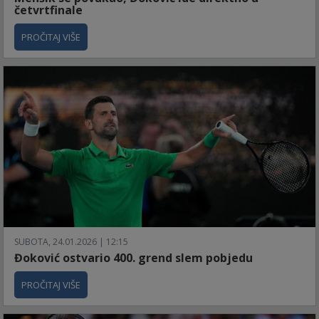
četvrtfinale
PROČITAJ VIŠE
SUBOTA, 24.01.2026 | 12:15
Đoković ostvario 400. grend slem pobjedu
PROČITAJ VIŠE