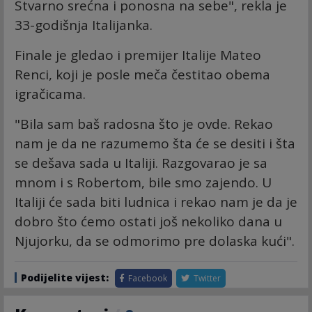
Stvarno srećna i ponosna na sebe", rekla je
33-godišnja Italijanka.
Finale je gledao i premijer Italije Mateo
Renci, koji je posle meča čestitao obema
igračicama.
"Bila sam baš radosna što je ovde. Rekao
nam je da ne razumemo šta će se desiti i šta
se dešava sada u Italiji. Razgovarao je sa
mnom i s Robertom, bile smo zajendo. U
Italiji će sada biti ludnica i rekao nam je da je
dobro što ćemo ostati još nekoliko dana u
Njujorku, da se odmorimo pre dolaska kući".
Podijelite vijest:
Facebook
Twitter