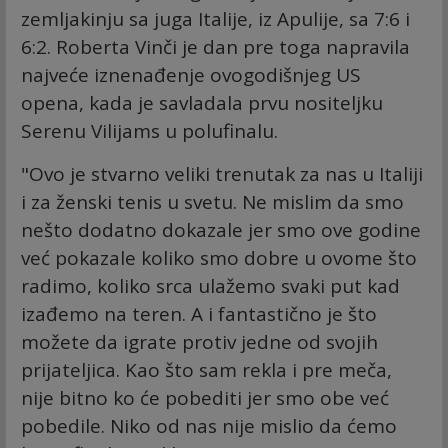
zemljakinju sa juga Italije, iz Apulije, sa 7:6 i
6:2. Roberta Vinči je dan pre toga napravila
najveće iznenađenje ovogodišnjeg US
opena, kada je savladala prvu nositeljku
Serenu Vilijams u polufinalu.
"Ovo je stvarno veliki trenutak za nas u Italiji
i za ženski tenis u svetu. Ne mislim da smo
nešto dodatno dokazale jer smo ove godine
već pokazale koliko smo dobre u ovome što
radimo, koliko srca ulažemo svaki put kad
izađemo na teren. A i fantastično je što
možete da igrate protiv jedne od svojih
prijateljica. Kao što sam rekla i pre meča,
nije bitno ko će pobediti jer smo obe već
pobedile. Niko od nas nije mislio da ćemo