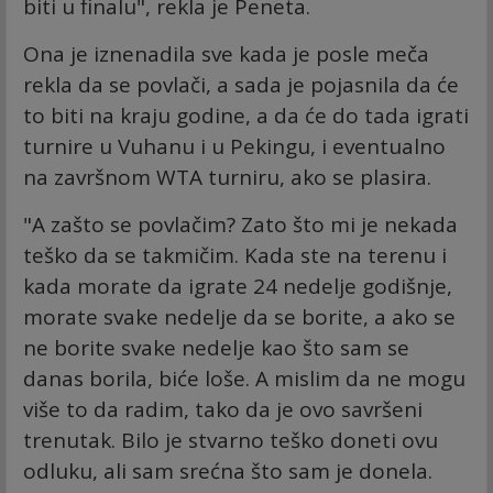
biti u finalu", rekla je Peneta.
Ona je iznenadila sve kada je posle meča
rekla da se povlači, a sada je pojasnila da će
to biti na kraju godine, a da će do tada igrati
turnire u Vuhanu i u Pekingu, i eventualno
na završnom WTA turniru, ako se plasira.
"A zašto se povlačim? Zato što mi je nekada
teško da se takmičim. Kada ste na terenu i
kada morate da igrate 24 nedelje godišnje,
morate svake nedelje da se borite, a ako se
ne borite svake nedelje kao što sam se
danas borila, biće loše. A mislim da ne mogu
više to da radim, tako da je ovo savršeni
trenutak. Bilo je stvarno teško doneti ovu
odluku, ali sam srećna što sam je donela.