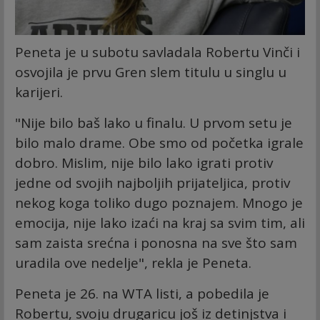
Peneta je u subotu savladala Robertu Vinči i
osvojila je prvu Gren slem titulu u singlu u
karijeri.
"Nije bilo baš lako u finalu. U prvom setu je
bilo malo drame. Obe smo od početka igrale
dobro. Mislim, nije bilo lako igrati protiv
jedne od svojih najboljih prijateljica, protiv
nekog koga toliko dugo poznajem. Mnogo je
emocija, nije lako izaći na kraj sa svim tim, ali
sam zaista srećna i ponosna na sve što sam
uradila ove nedelje", rekla je Peneta.
Peneta je 26. na WTA listi, a pobedila je
Robertu, svoju drugaricu još iz detinjstva i