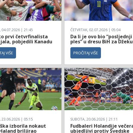
04.07.2026 | 21:45
ČETVRTAK, 02.07.2026 | 05:04
 prvi četvrfinalista
Da li je ovo bio “posljednji
jala, pobjedili Kanadu
ples” u dresu BiH za Džeku
AJ VIŠE
PROČITAJ VIŠE
23.06.2026 | 05:15
SUBOTA, 20.06.2026 | 21:11
ška izborila nokaut
Fudbaleri Holandije večer
Haland briljirao
ubjedljivi protiv Švedske