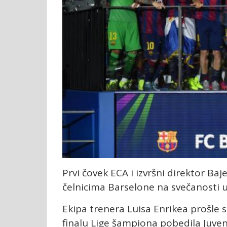
Prvi čovek ECA i izvršni direktor B
čelnicima Barselone na svečanosti u
Ekipa trenera Luisa Enrikea prošle s
finalu Lige šampiona pobedila Juven