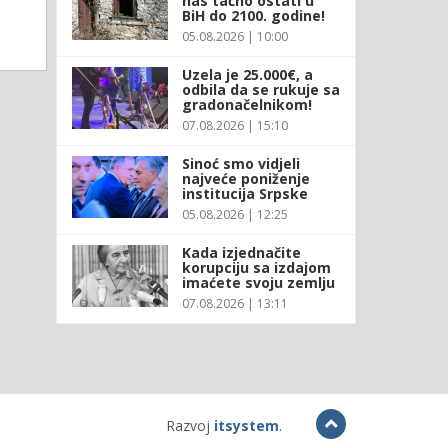
nas tačno ostati u
BiH do 2100. godine!
05.08.2026 | 10:00
Uzela je 25.000€, a
odbila da se rukuje sa
gradonačelnikom!
07.08.2026 | 15:10
Sinoć smo vidjeli
najveće poniženje
institucija Srpske
05.08.2026 | 12:25
Kada izjednačite
korupciju sa izdajom
imaćete svoju zemlju
07.08.2026 | 13:11
Razvoj
itsystem
.