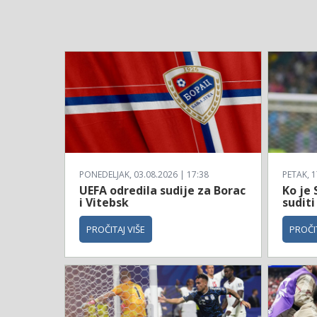
PONEDELJAK, 03.08.2026 | 17:38
PETAK, 1
UEFA odredila sudije za Borac
Ko je 
i Vitebsk
suditi
PROČITAJ VIŠE
PROČIT