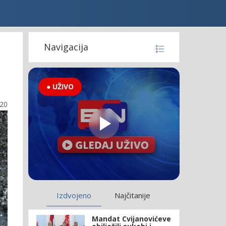
Navigacija
● UŽIVO
:20
Izdvojeno
Najčitanije
Mandat Cvijanovićeve