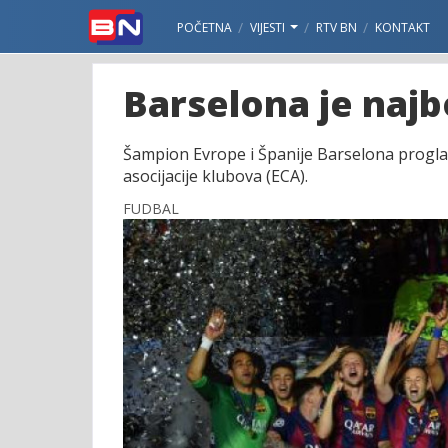
POČETNA
VIJESTI
RTV BN
KONTAKT
Barselona je najbo
Šampion Evrope i Španije Barselona proglaš
asocijacije klubova (ECA).
FUDBAL