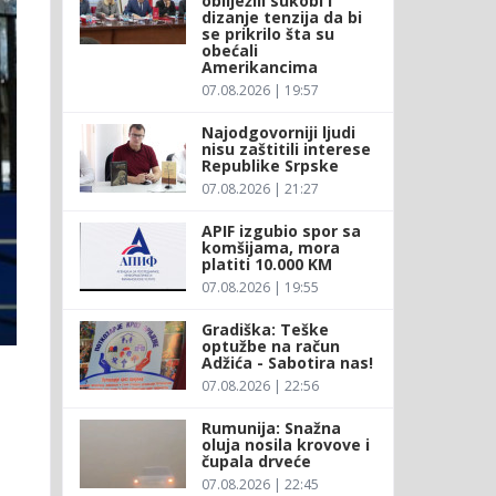
obilježili sukobi i
dizanje tenzija da bi
se prikrilo šta su
obećali
Amerikancima
07.08.2026 | 19:57
Najodgovorniji ljudi
nisu zaštitili interese
Republike Srpske
07.08.2026 | 21:27
APIF izgubio spor sa
komšijama, mora
platiti 10.000 KM
07.08.2026 | 19:55
Gradiška: Teške
optužbe na račun
Adžića - Sabotira nas!
07.08.2026 | 22:56
Rumunija: Snažna
oluja nosila krovove i
čupala drveće
07.08.2026 | 22:45