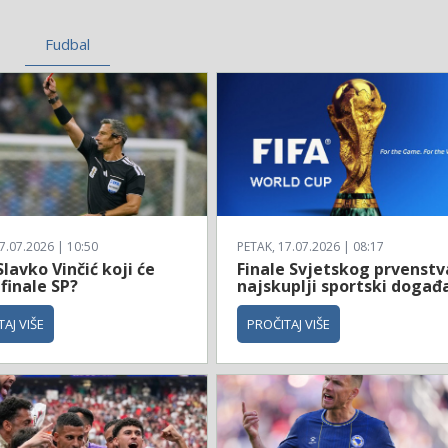
Fudbal
7.07.2026 | 10:50
PETAK, 17.07.2026 | 08:17
Slavko Vinčić koji će
Finale Svjetskog prvenstv
 finale SP?
najskuplji sportski događ
AJ VIŠE
PROČITAJ VIŠE