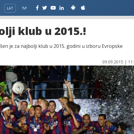
LAT
ЋР
lji klub u 2015.!
en je za najbolji klub u 2015. godini u izboru Evropske
09.09.2015 | 11