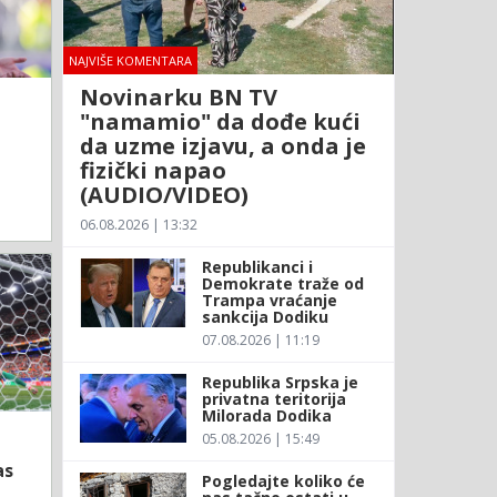
NAJVIŠE KOMENTARA
Novinarku BN TV
"namamio" da dođe kući
da uzme izjavu, a onda je
fizički napao
(AUDIO/VIDEO)
06.08.2026 | 13:32
Republikanci i
Demokrate traže od
Trampa vraćanje
sankcija Dodiku
07.08.2026 | 11:19
Republika Srpska je
privatna teritorija
Milorada Dodika
05.08.2026 | 15:49
as
Pogledajte koliko će