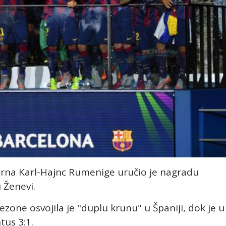
ajerna Karl-Hajnc Rumenige uručio je nagradu
 Ženevi.
ezone osvojila je "duplu krunu" u Španiji, dok je u
tus 3:1.