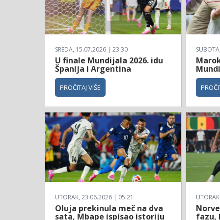
SREDA, 15.07.2026 | 23:30
SUBOTA, 
U finale Mundijala 2026. idu
Maroko
Španija i Argentina
Mundi
PROČITAJ VIŠE
PROČIT
UTORAK, 23.06.2026 | 05:21
UTORAK, 
Oluja prekinula meč na dva
Norve
sata, Mbape ispisao istoriju
fazu, 