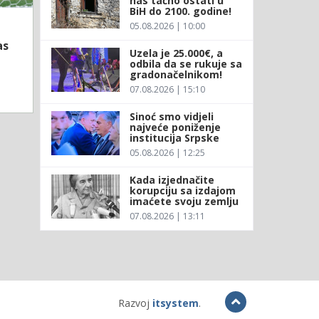
nas tačno ostati u
BiH do 2100. godine!
05.08.2026 | 10:00
as
Uzela je 25.000€, a
odbila da se rukuje sa
gradonačelnikom!
07.08.2026 | 15:10
Sinoć smo vidjeli
najveće poniženje
institucija Srpske
05.08.2026 | 12:25
Kada izjednačite
korupciju sa izdajom
imaćete svoju zemlju
07.08.2026 | 13:11
Razvoj
itsystem
.