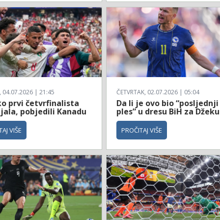
04.07.2026 | 21:45
ČETVRTAK, 02.07.2026 | 05:04
 prvi četvrfinalista
Da li je ovo bio “posljednji
jala, pobjedili Kanadu
ples” u dresu BiH za Džeku
AJ VIŠE
PROČITAJ VIŠE