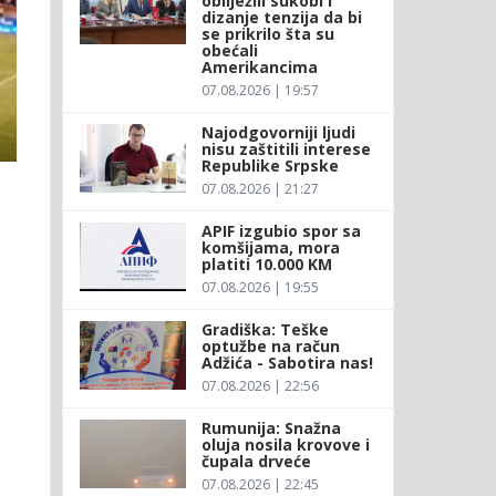
obilježili sukobi i
dizanje tenzija da bi
se prikrilo šta su
obećali
Amerikancima
07.08.2026 | 19:57
Najodgovorniji ljudi
nisu zaštitili interese
Republike Srpske
07.08.2026 | 21:27
APIF izgubio spor sa
komšijama, mora
platiti 10.000 KM
07.08.2026 | 19:55
Gradiška: Teške
optužbe na račun
Adžića - Sabotira nas!
07.08.2026 | 22:56
Rumunija: Snažna
oluja nosila krovove i
čupala drveće
07.08.2026 | 22:45