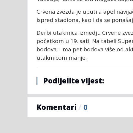
Crvena zvezda je uputila apel navija
ispred stadiona, kao i da se ponaša
Derbi utakmica izmedju Crvene zvezd
početkom u 19. sati. Na tabeli Supe
bodova i ima pet bodova više od ak
utakmicom manje.
Podijelite vijest:
Komentari
/
0