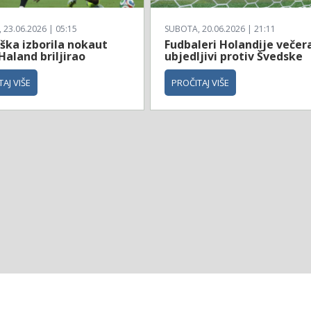
23.06.2026 | 05:15
SUBOTA, 20.06.2026 | 21:11
ška izborila nokaut
Fudbaleri Holandije večer
Haland briljirao
ubjedljivi protiv Švedske
AJ VIŠE
PROČITAJ VIŠE