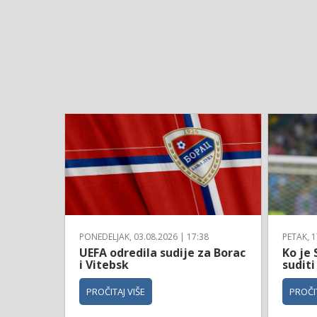
PONEDELJAK, 03.08.2026 | 17:38
PETAK, 1
UEFA odredila sudije za Borac
Ko je 
i Vitebsk
suditi
PROČITAJ VIŠE
PROČIT