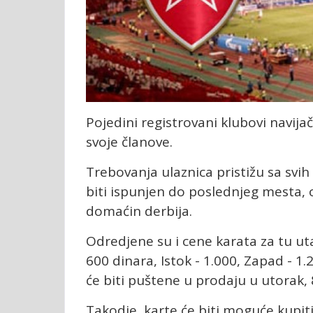
Pojedini registrovani klubovi navijač
svoje članove.
Trebovanja ulaznica pristižu sa svi
biti ispunjen do poslednjeg mesta, o
domaćin derbija.
Odredjene su i cene karata za tu uta
600 dinara, Istok - 1.000, Zapad - 1.20
će biti puštene u prodaju u utorak,
Takodje, karte će biti moguće kupiti