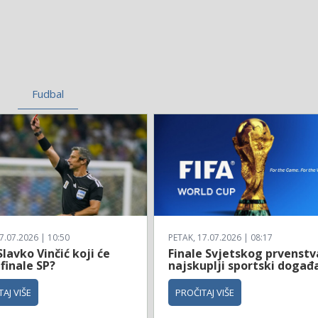
Fudbal
7.07.2026 | 10:50
PETAK, 17.07.2026 | 08:17
Slavko Vinčić koji će
Finale Svjetskog prvenstv
 finale SP?
najskuplji sportski događ
AJ VIŠE
PROČITAJ VIŠE