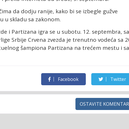
čima da dodju ranije, kako bi se izbegle gužve
ju u skladu sa zakonom.
e i Partizana igra se u subotu. 12. septembra, s
rlige Srbije Crvena zvezda je trenutno vodeća sa 2
tuelnog šampiona Partizana na trećem mestu i s
Facebook
Twitter
OSTAVITE KOMENTAR