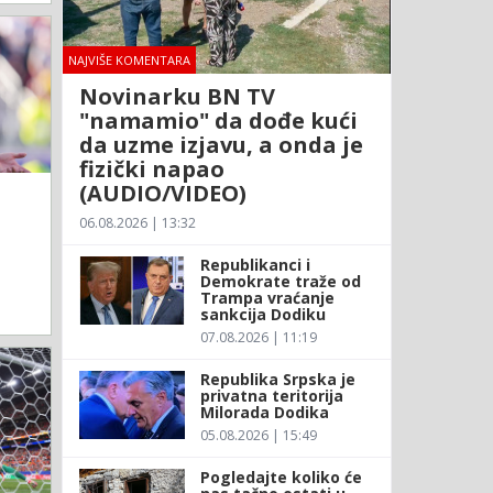
NAJVIŠE KOMENTARA
Novinarku BN TV
"namamio" da dođe kući
da uzme izjavu, a onda je
fizički napao
(AUDIO/VIDEO)
06.08.2026 | 13:32
Republikanci i
Demokrate traže od
Trampa vraćanje
sankcija Dodiku
07.08.2026 | 11:19
Republika Srpska je
privatna teritorija
Milorada Dodika
05.08.2026 | 15:49
Pogledajte koliko će