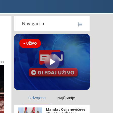
Navigacija
● UŽIVO
:00
Izdvojeno
Najčitanije
Mandat Cvijanovićeve