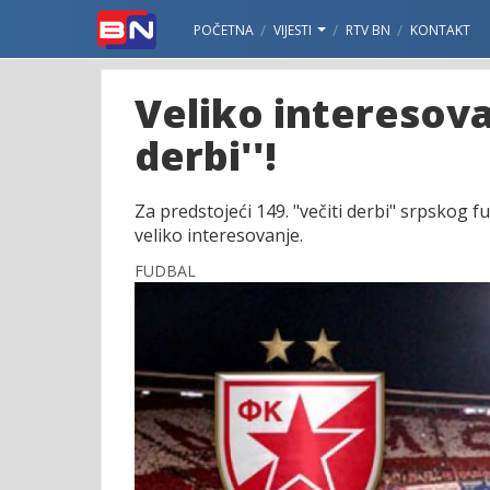
POČETNA
VIJESTI
RTV BN
KONTAKT
Veliko interesovan
derbi''!
Za predstojeći 149. "večiti derbi" srpskog 
veliko interesovanje.
FUDBAL