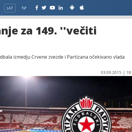
LAT
ЋР
je za 149. ''večiti
fudbala izmedju Crvene zvezde i Partizana očekivano vlada
03.09.2015 | 18