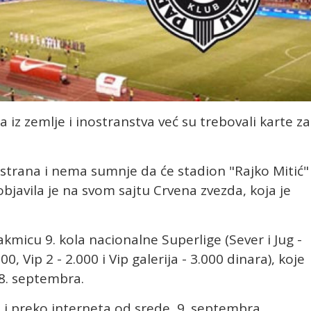
a iz zemlje i inostranstva već su trebovali karte za
h strana i nema sumnje da će stadion "Rajko Mitić"
bjavila je na svom sajtu Crvena zvezda, koja je
kmicu 9. kola nacionalne Superlige (Sever i Jug -
0, Vip 2 - 2.000 i Vip galerija - 3.000 dinara), koje
 8. septembra.
 i preko interneta od srede, 9. septembra.