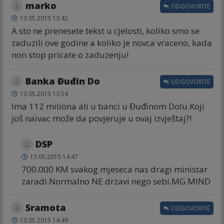
marko
ODGOVORITE
13.05.2015 13:42
A sto ne prenesete tekst u cjelosti, koliko smo se
zaduzili ove godine a koliko je novca vraceno, kada
non stop pricate o zaduzenju!
Banka Đuđin Do
ODGOVORITE
13.05.2015 13:54
Ima 112 miliona ali u banci u Đuđinom Dolu.Koji
još naivac može da povjeruje u ovaj izvještaj?!
DSP
13.05.2015 14:47
700.000 KM svakog mjeseca nas dragi ministar
zaradi.Normalno NE drzavi nego sebi.MG MIND
Sramota
ODGOVORITE
13.05.2015 14:49