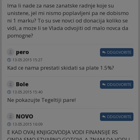
Ima li nade za nase zanatske radnje koje su
unistene, jel mi nismo poplavljeni pa ne dobismo
ni 1 marku? To su sve novci od donacija koliko se
vidi, a moze li se Vlada odvojiti od malo novca da
pomogne?
pero
ODGOVORITE
13.05.2015 15:27
Kad ce nama prestati skidati sa plate 1.5%?
Bole
ODGOVORITE
13.05.2015 15:40
Ne pokazujte Tegeltiji pare!
NOVO
ODGOVORITE
13.05.2015 16:09
E KAD OVAJ KNJIGOVODJA VODI FINANSIJE RS
ONDA SMO STVARNO GOTOVI, A ZNAM DA VODI I