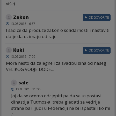
više).
Zakon
ODGOVORITE
13.05.2015 16:57
I sad ce da produze zakon o solidarnosti i nastaviti
dalje da uzimaju od raje.
Kuki
ODGOVORITE
13.05.2015 17:09
Mora nesto da zalegne i za svadbu sina od naseg
VELIKOG VODJE DODE...
sale
13.05.2015 21:06
Joj da se ocemo odcjepiti pa da se uspostavi
dinastija Tutmos-a, treba gledati sa vedrije
strane bar ljudi u Federaciji ne bi ispastali ko mi
:)