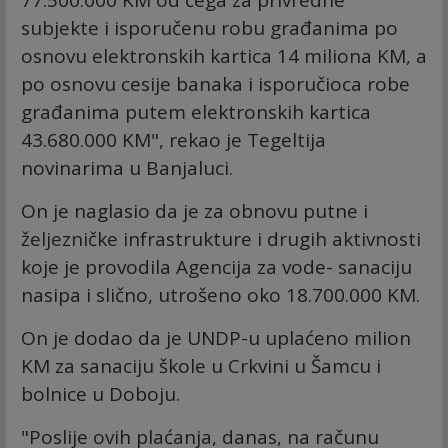
subjekte i isporučenu robu građanima po
osnovu elektronskih kartica 14 miliona KM, a
po osnovu cesije banaka i isporučioca robe
građanima putem elektronskih kartica
43.680.000 KM", rekao je Tegeltija
novinarima u Banjaluci.
On je naglasio da je za obnovu putne i
željezničke infrastrukture i drugih aktivnosti
koje je provodila Agencija za vode- sanaciju
nasipa i slično, utrošeno oko 18.700.000 KM.
On je dodao da je UNDP-u uplaćeno milion
KM za sanaciju škole u Crkvini u Šamcu i
bolnice u Doboju.
"Poslije ovih plaćanja, danas, na računu