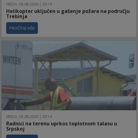
SREDA, 05.08.2026 | 20:19
Helikopter uključen u gašenje požara na području
Trebinja
PROČITAJ VIŠE
SREDA, 05.08.2026 | 20:14
Radnici na terenu uprkos toplotnom talasu u
Srpskoj