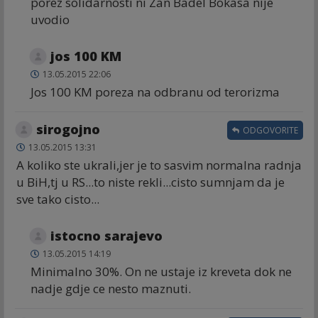
porez solidarnosti ni Zan Badel Bokasa nije
uvodio
jos 100 KM
13.05.2015 22:06
Jos 100 KM poreza na odbranu od terorizma
sirogojno
ODGOVORITE
13.05.2015 13:31
A koliko ste ukrali,jer je to sasvim normalna radnja
u BiH,tj u RS...to niste rekli...cisto sumnjam da je
sve tako cisto...
istocno sarajevo
13.05.2015 14:19
Minimalno 30%. On ne ustaje iz kreveta dok ne
nadje gdje ce nesto maznuti.