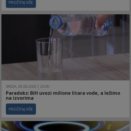
PROČITAJ VIŠE
SREDA, 05.08.2026 | 20:00
Paradoks: BiH uvozi milione litara vode, a ležimo
na izvorima
PROČITAJ VIŠE