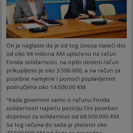
On je naglasio da je od tog iznosa naveći dio
od oko 94 miliona KM uplaćeno na račun
Fonda solidarnosti, na opšti devizni račun
prikupljeno je oko 3.500.000, a na račun za
posebne namjene i pomoći poplavljenim
područjima oko 14.500.00 KM.
"Kada govorimo samo o računu Fonda
solidarnosti najveću poziciju čini poseban
doprinos za solidarnost od 68.500.000 KM.
Sa tog računa do sada je plaćeno oko
77.500.000 KM od čega za privredne