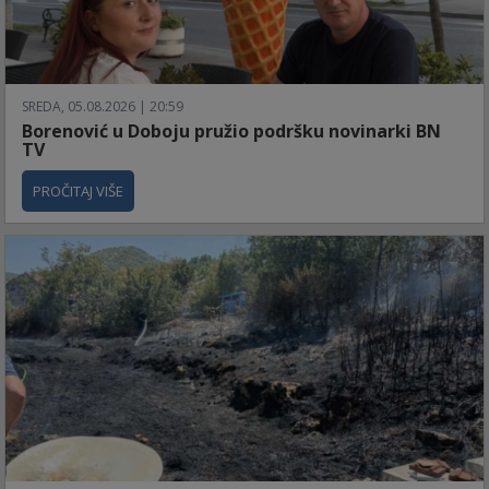
SREDA, 05.08.2026 | 20:59
Borenović u Doboju pružio podršku novinarki BN
TV
PROČITAJ VIŠE