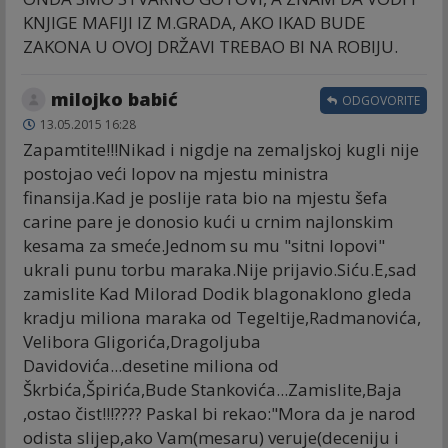
KNJIGE MAFIJI IZ M.GRADA, AKO IKAD BUDE
ZAKONA U OVOJ DRŽAVI TREBAO BI NA ROBIJU.
milojko babić
ODGOVORITE
13.05.2015 16:28
Zapamtite!!!Nikad i nigdje na zemaljskoj kugli nije
postojao veći lopov na mjestu ministra
finansija.Kad je poslije rata bio na mjestu šefa
carine pare je donosio kući u crnim najlonskim
kesama za smeće.Jednom su mu "sitni lopovi"
ukrali punu torbu maraka.Nije prijavio.Siću.E,sad
zamislite Kad Milorad Dodik blagonaklono gleda
kradju miliona maraka od Tegeltije,Radmanovića,
Velibora Gligorića,Dragoljuba
Davidovića...desetine miliona od
Škrbića,Špirića,Bude Stankovića...Zamislite,Baja
,ostao čist!!!???? Paskal bi rekao:"Mora da je narod
odista slijep,ako Vam(mesaru) veruje(deceniju i