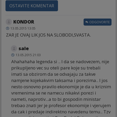
OSTAVITE KOMENTAR
KONDOR
ODGOVORITE
13.05.2015 13:05
ZAR JE OVAJ LIK JOS NA SLOBODI,SVASTA.
sale
13.05.2015 21:03
Ahahahaha legenda si .. I da se nadovezem, nije
prikupljeno vec su oteli pare koje su trebali
imati sa obzirom da se odvajaju za takve
namjene kojekakvim taksama i porezima.. I jos
nesto osnovno pravilo ekonomije je da u kriznim
vremenima se ne namecu nikakvi porezi i
nameti, naprotiv...a to bi gospodin ministar
trebao znati jer je profesor ekonomije i vjerujem
da cak i predaje indirektno navedenu temu.. Tzv