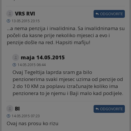
VRS RVI
ODGOVORITE
13.05.2015 23:15
...a nema penzija i invalidnina. Sa invalidninama su
počeli da kasne prije nekoliko mjeseci a evo i
penzije došle na red. Hapsiti mafiju!
maja 14.05.2015
14.05.2015 06:44
Ovaj Tegeltija laprda sram ga bilo
penzionerima svaki mjesec uzima od penzije od
2 do 10 KM za poplavu izračunajte koliko ima
penzionera to je njemu i Baji malo kad podijele.
Bl
ODGOVORITE
14.05.2015 07:23
Ovaj nas prosu ko rizu