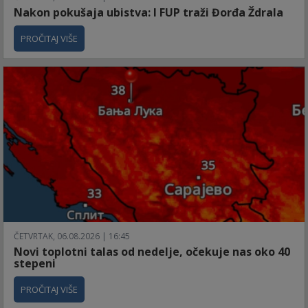
Nakon pokušaja ubistva: I FUP traži Đorđa Ždrala
PROČITAJ VIŠE
ČETVRTAK, 06.08.2026 | 16:45
Novi toplotni talas od nedelje, očekuje nas oko 40
stepeni
PROČITAJ VIŠE