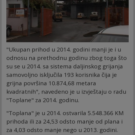
"Ukupan prihod u 2014. godini manji je i u
odnosu na prethodnu godinu zbog toga što
su se u 2014. sa sistema daljinskog grijanja
samovoljno isključila 193 korisnika čija je
grijna površina 10.874,68 metara
kvadratnih", navedeno je u izvještaju o radu
"Toplane" za 2014. godinu.
"Toplana" je u 2014. ostvarila 5.548.366 KM
prihoda ili za 24,53 odsto manje od plana i
za 4,03 odsto manje nego u 2013. godini.