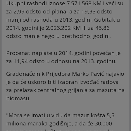
Ukupni rashodi iznose 7.571.568 KM i veći su
za 2,99 odsto od plana, a za 19,33 odsto
manji od rashoda u 2013. godini. Gubitak u
2014. godini je 2.023.202 KM ili za 43,86
odsto manje nego u prethodnoj godini.
Procenat naplate u 2014. godini povećan je
za 11,94 odsto u odnosu na 2013. godinu.
Gradonačelnik Prijedora Marko Pavić najavio
je da će uskoro biti izabran izvođač radova
za prelazak centralnog grijanja sa mazuta na
biomasu.
"Mora se imati u vidu da mazut košta 5,5
miliona maraka godišnje, a da će 30.000