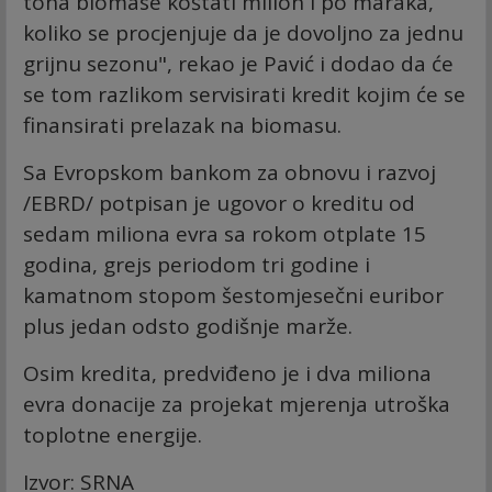
tona biomase koštati milion i po maraka,
koliko se procjenjuje da je dovoljno za jednu
grijnu sezonu", rekao je Pavić i dodao da će
se tom razlikom servisirati kredit kojim će se
finansirati prelazak na biomasu.
Sa Evropskom bankom za obnovu i razvoj
/EBRD/ potpisan je ugovor o kreditu od
sedam miliona evra sa rokom otplate 15
godina, grejs periodom tri godine i
kamatnom stopom šestomjesečni euribor
plus jedan odsto godišnje marže.
Osim kredita, predviđeno je i dva miliona
evra donacije za projekat mjerenja utroška
toplotne energije.
Izvor: SRNA