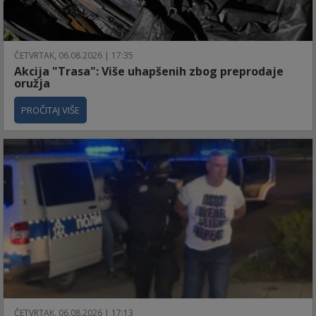
ČETVRTAK, 06.08.2026 | 17:35
Akcija "Trasa": Više uhapšenih zbog preprodaje
oružja
PROČITAJ VIŠE
ČETVRTAK, 06.08.2026 | 17:13