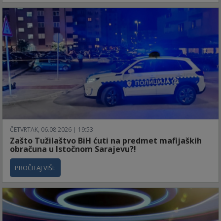
ČETVRTAK, 06.08.2026 | 19:53
Zašto Tužilaštvo BiH ćuti na predmet mafijaških
obračuna u Istočnom Sarajevu?!
PROČITAJ VIŠE