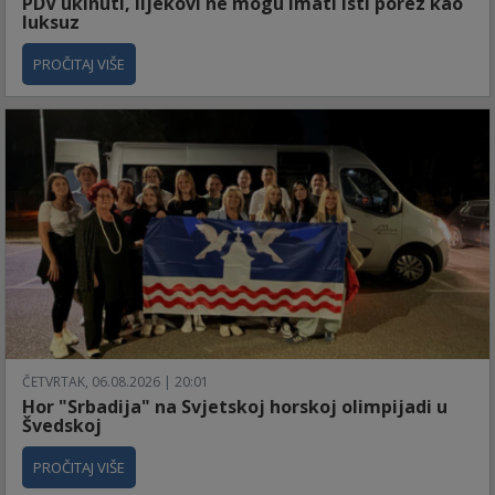
PDV ukinuti, lijekovi ne mogu imati isti porez kao
luksuz
PROČITAJ VIŠE
ČETVRTAK, 06.08.2026 | 20:01
Hor "Srbadija" na Svjetskoj horskoj olimpijadi u
Švedskoj
PROČITAJ VIŠE