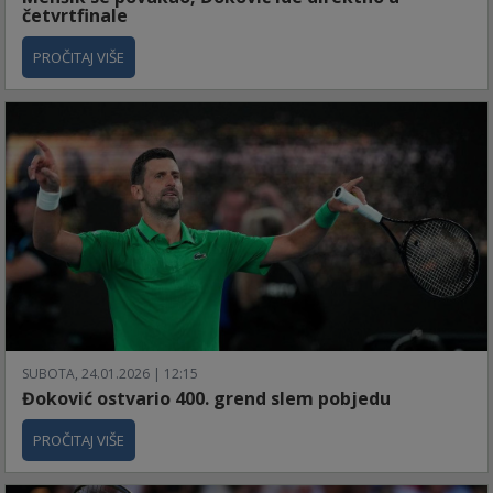
četvrtfinale
PROČITAJ VIŠE
SUBOTA, 24.01.2026 | 12:15
Đoković ostvario 400. grend slem pobjedu
PROČITAJ VIŠE