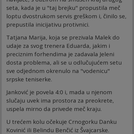
seta, kada je u "taj brejku" propustila meč
loptu dvostrukom servis greškom i, činilo se,
prepustila inicijativu protivnici.
Tatjana Marija, koja se prezivala Malek do
udaje za svog trenera Eduarda, jakim i
preciznim forhendima je zadavala Jeleni
dosta problema, ali se u odlučujućem setu
sve odjednom okrenulo na "vodenicu"
srpske teniserke.
Janković je povela 4:0 i, mada u njenom
slučaju uvek ima prostora za preokrete,
uspela mirno da privede meč kraju.
U trećem kolu očekuje Crnogorku Danku
Kovinić ili Belindu Benčić iz Švajcarske.