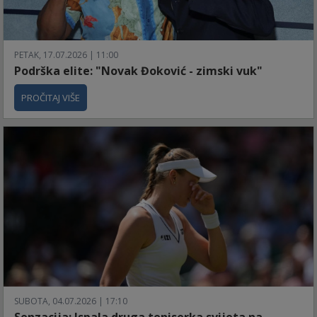
PETAK, 17.07.2026 | 11:00
Podrška elite: "Novak Đoković - zimski vuk"
PROČITAJ VIŠE
SUBOTA, 04.07.2026 | 17:10
Senzacija: Ispala druga teniserka svijeta na