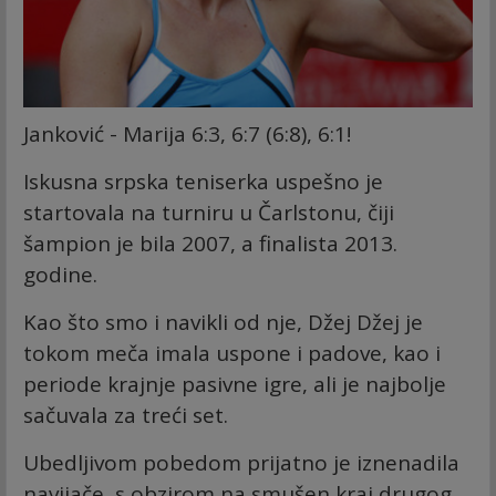
Janković - Marija 6:3, 6:7 (6:8), 6:1!
Iskusna srpska teniserka uspešno je
startovala na turniru u Čarlstonu, čiji
šampion je bila 2007, a finalista 2013.
godine.
Kao što smo i navikli od nje, Džej Džej je
tokom meča imala uspone i padove, kao i
periode krajnje pasivne igre, ali je najbolje
sačuvala za treći set.
Ubedljivom pobedom prijatno je iznenadila
navijače, s obzirom na smušen kraj drugog