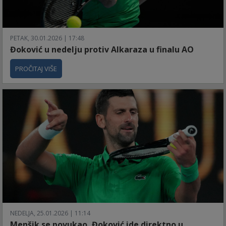
PETAK, 30.01.2026 | 17:48
Đoković u nedelju protiv Alkaraza u finalu AO
PROČITAJ VIŠE
NEDELJA, 25.01.2026 | 11:14
Menšik se povukao, Đoković ide direktno u