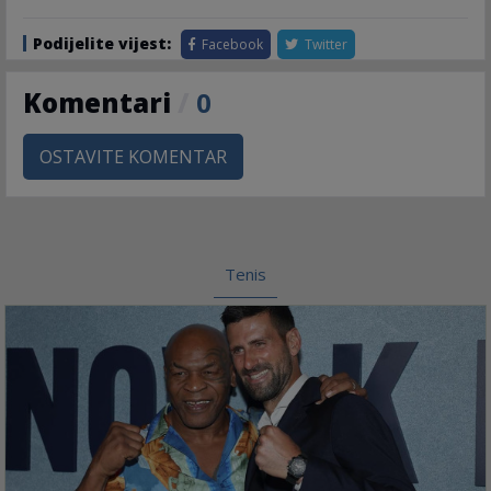
Podijelite vijest:
Facebook
Twitter
Komentari
/
0
OSTAVITE KOMENTAR
Tenis