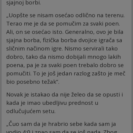
sjajnoj borbi.
„Uopšte se nisam osećao odlično na terenu.
Terao me je da se pomučim za svaki poen.
Ali, on se osećao isto. Generalno, ovo je bila
sjajna borba, fizička borba dvojice igrača sa
sličnim načinom igre. Nismo servirali tako
dobro, tako da nismo dobijali mnogo lakih
poena, pa je za svaki poen trebalo dobro se
pomučiti. To je još jedan razlog zašto je meč
bio posebno težak“.
Novak je istakao da nije želeo da se opusti i
kada je imao ubedljivu prednost u
odlučujućem setu.
„Čuo sam da je hrabrio sebe kada sam ja
vodio 4:0 i znao sam da se još nada. Zbog