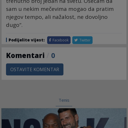
trenutno broj jedan na svetu. Osećam da
sam u nekim mečevima mogao da pratim
njegov tempo, ali nažalost, ne dovoljno
dugo“.
Podijelite vijest:
Facebook
Twitter
Komentari
/
0
OSTAVITE KOMENTAR
Tenis