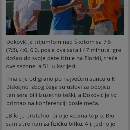
Đoković je trijumfom nad Škotom sa 7:6
(7:3), 4:6, 6:0, posle dva sata i 47 minuta igre
došao do svoje pete titule na Floridi, treće
ove sezone, a 51. u karijeri.
Finale je odigrano po najvećem suncu u Ki
Biskejnu, zbog čega su uslovi za obojicu
tenisera bili izuzetno teški, a Đoković je to i
priznao na konferenciji posle meča.
„Bilo je brutalno, bilo je veoma toplo. Bio
sam spreman za fizičku bitku. Ali, jedno je