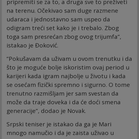
pripremiti se za to, a druga sve to preživeti
na terenu. Očekivao sam duge razmene
udaraca i jednostavno sam uspeo da
odigram treći set kako je i trebalo. Zbog
toga sam presrećan zbog ovog trijumfa“,
istakao je Đoković.
“Pokušavam da uživam u ovom trenutku i da
što je moguće bolje iskoristim ovaj period u
karijeri kada igram najbolje u životu i kada
se osećam fizički spremno i sigurno. O tome
trenutno razmišljam jer sam svestan da
može da traje doveka i da će doći smena
generacije“, dodao je Novak.
Srpski teniser je istakao da ga je Mari
mnogo namučio i da je zaista uživao u