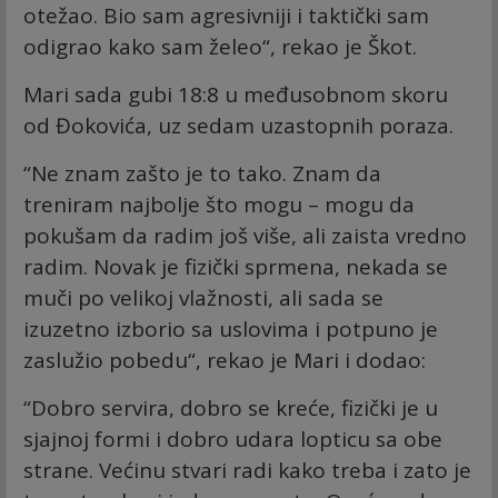
otežao. Bio sam agresivniji i taktički sam
odigrao kako sam želeo“, rekao je Škot.
Mari sada gubi 18:8 u međusobnom skoru
od Đokovića, uz sedam uzastopnih poraza.
“Ne znam zašto je to tako. Znam da
treniram najbolje što mogu – mogu da
pokušam da radim još više, ali zaista vredno
radim. Novak je fizički sprmena, nekada se
muči po velikoj vlažnosti, ali sada se
izuzetno izborio sa uslovima i potpuno je
zaslužio pobedu“, rekao je Mari i dodao:
“Dobro servira, dobro se kreće, fizički je u
sjajnoj formi i dobro udara lopticu sa obe
strane. Većinu stvari radi kako treba i zato je