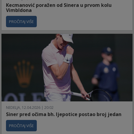
Kecmanović poražen od Sinera u prvom kolu
Vimbldona
PROČITAJ VIŠE
NEDELJA, 12.04.2026 | 20:02
Siner pred očima bh. ljepotice postao broj jedan
PROČITAJ VIŠE