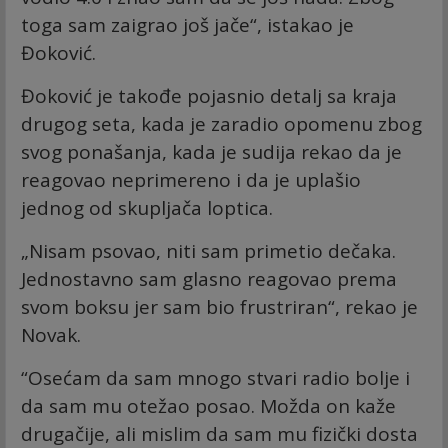
toga sam zaigrao još jače“, istakao je
Đoković.
Đoković je takođe pojasnio detalj sa kraja
drugog seta, kada je zaradio opomenu zbog
svog ponašanja, kada je sudija rekao da je
reagovao neprimereno i da je uplašio
jednog od skupljača loptica.
„Nisam psovao, niti sam primetio dečaka.
Jednostavno sam glasno reagovao prema
svom boksu jer sam bio frustriran“, rekao je
Novak.
“Osećam da sam mnogo stvari radio bolje i
da sam mu otežao posao. Možda on kaže
drugačije, ali mislim da sam mu fizički dosta