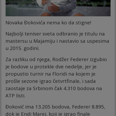
Novaka Đokovića nema ko da stigne!
Najbolji teniser sveta odbranio je titulu na
mastersu u Majamiju i nastavio sa uspesima
u 2015. godini.
Za razliku od njega, Rodžer Federer izgubio
je bodove u protekle dve nedelje, jer je
propustio turnir na Floridi na kojem je
prošle sezone igrao četvrtfinale, i sada
zaostaje za Srbinom čak 4.310 bodova na
ATP listi.
Đoković ima 13.205 bodova, Federer 8.895,
dok je Endi Marej, koji je igrao finale