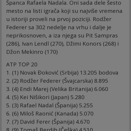
Španca Rafaela Nadala. Oni sada dele šesto
mesto na listi igrača koji su najviše vremena
u istoriji proveli na prvoj poziciji. Rodžer
Federer sa 302 nedelje na vrhu i dalje je
neprikosnoven, a iza njega su Pit Sampras
(286), Ivan Lendl (270), Džimi Konors (268) i
Džon Mekinro (170)
ATP TOP 20
1. (1) Novak Đoković (Srbija) 13.205 bodova
2. (2) Rodžer Federer (Švajcarska) 8.895
3. (4) Endi Marej (Velika Britanija) 6.060
4. (5) Kei Nišikori (Japan) 5.280
5. (3) Rafael Nadal (Španija) 5.255
6. (6) Miloš Raonić (Kanada) 5.070
7. (7) David Ferer (Španija) 4.670
8. (9) Tomaš Berdih (Češka) 4.510