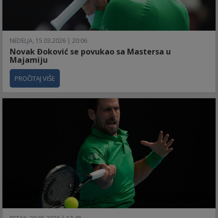
NEDELJA, 15.03.2026 | 20:06
Novak Đoković se povukao sa Mastersa u
Majamiju
PROČITAJ VIŠE