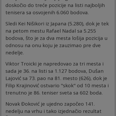
doskočio do treće pozicije na listi najboljih
tenisera sa osvojenih 6.060 bodova.
Sledi Kei Nišikori iz Japana (5.280), dok je tek
na petom mestu Rafael Nadal sa 5.255
bodova, što je za dva mesta lošija pozicija u
odnosu na onu koju je zauzimao pre dve
nedelje.
Viktor Troicki je napredovao za tri mesta i
sada je 36. na listi sa 1.127 bodova, Dušan
Lajović sa 73. pao na 81. mesto (626), dok je
Filip Krajinović ostvario "skok" od 10 mesta i
trenutno je 86. teniser sveta sa 602 boda.
Novak Đoković je ujedno započeo 141.
nedelju na vrhu i tako izjednačio rezultat