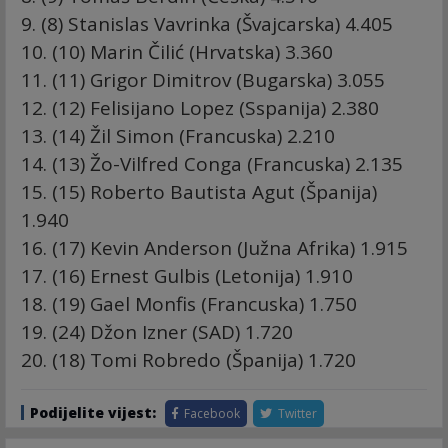
9. (8) Stanislas Vavrinka (Švajcarska) 4.405
10. (10) Marin Čilić (Hrvatska) 3.360
11. (11) Grigor Dimitrov (Bugarska) 3.055
12. (12) Felisijano Lopez (Sspanija) 2.380
13. (14) Žil Simon (Francuska) 2.210
14. (13) Žo-Vilfred Conga (Francuska) 2.135
15. (15) Roberto Bautista Agut (Španija)
1.940
16. (17) Kevin Anderson (Južna Afrika) 1.915
17. (16) Ernest Gulbis (Letonija) 1.910
18. (19) Gael Monfis (Francuska) 1.750
19. (24) Džon Izner (SAD) 1.720
20. (18) Tomi Robredo (Španija) 1.720
Podijelite vijest:
Facebook
Twitter