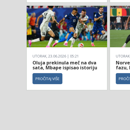
UTORAK, 23.06.2026 | 05:21
UTORAK, 
Oluja prekinula meč na dva
Norve
sata, Mbape ispisao istoriju
fazu, 
PROČITAJ VIŠE
PROČIT