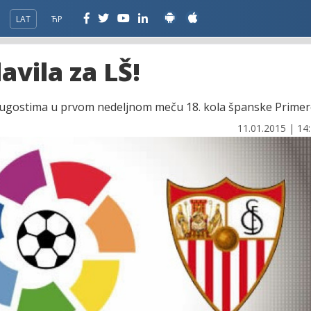
LAT
ЋР
avila za LŠ!
2:0 ugostima u prvom nedeljnom meču 18. kola španske Primer
11.01.2015 | 14