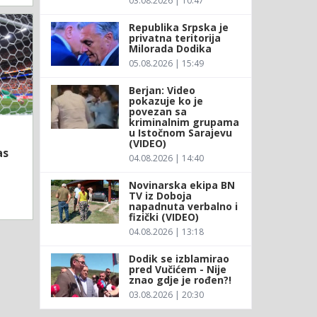
03.08.2026 | 10:47
Republika Srpska je
privatna teritorija
Milorada Dodika
05.08.2026 | 15:49
Berjan: Video
pokazuje ko je
povezan sa
kriminalnim grupama
u Istočnom Sarajevu
(VIDEO)
as
04.08.2026 | 14:40
Novinarska ekipa BN
TV iz Doboja
napadnuta verbalno i
fizički (VIDEO)
04.08.2026 | 13:18
Dodik se izblamirao
pred Vučićem - Nije
znao gdje je rođen?!
03.08.2026 | 20:30