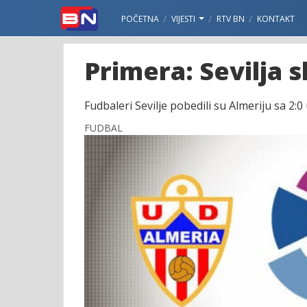
POČETNA
VIJESTI
RTV BN
KONTAKT
Primera: Sevilja sl
Fudbaleri Sevilje pobedili su Almeriju sa 
FUDBAL