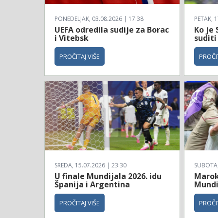
PONEDELJAK, 03.08.2026 | 17:38
PETAK, 1
UEFA odredila sudije za Borac
Ko je 
i Vitebsk
suditi
PROČITAJ VIŠE
PROČIT
SREDA, 15.07.2026 | 23:30
SUBOTA, 
U finale Mundijala 2026. idu
Maroko
Španija i Argentina
Mundi
PROČITAJ VIŠE
PROČIT