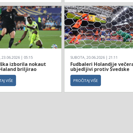
23.06.2026 | 05:15
SUBOTA, 20.06.2026 | 21:11
ška izborila nokaut
Fudbaleri Holandije večer
Haland briljirao
ubjedljivi protiv Švedske
AJ VIŠE
PROČITAJ VIŠE