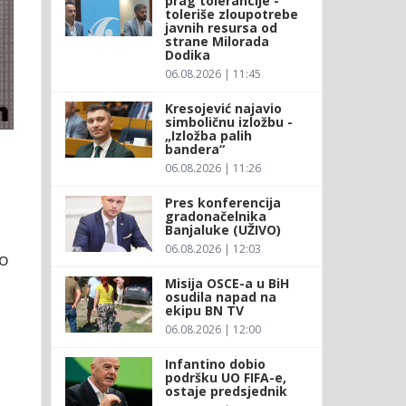
prag tolerancije -
toleriše zloupotrebe
javnih resursa od
strane Milorada
Dodika
06.08.2026 | 11:45
Kresojević najavio
simboličnu izložbu -
„Izložba palih
bandera“
06.08.2026 | 11:26
Pres konferencija
gradonačelnika
Banjaluke (UŽIVO)
06.08.2026 | 12:03
lo
Misija OSCE-a u BiH
osudila napad na
ekipu BN TV
06.08.2026 | 12:00
Infantino dobio
podršku UO FIFA-e,
ostaje predsjednik