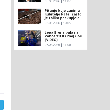
06.08.2026 | 11:07
Pitanje koje zanima
ljubitelje kafe: Zašto
je toliko poskupjela
06.08.2026 | 10:05
Lepa Brena pala na
koncertu u Crnoj Gori
(VIDEO)
06.08.2026 | 11:00