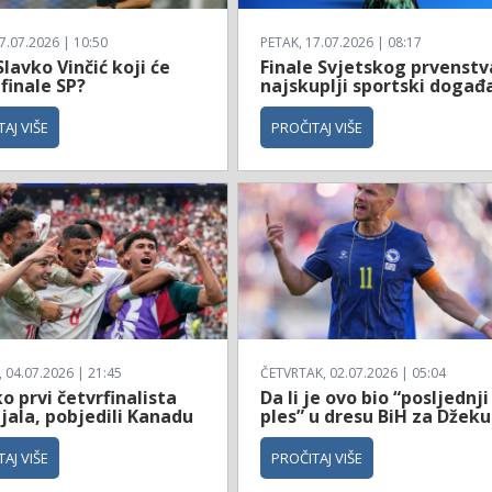
7.07.2026 | 10:50
PETAK, 17.07.2026 | 08:17
Slavko Vinčić koji će
Finale Svjetskog prvenstv
 finale SP?
najskuplji sportski događ
AJ VIŠE
PROČITAJ VIŠE
04.07.2026 | 21:45
ČETVRTAK, 02.07.2026 | 05:04
 prvi četvrfinalista
Da li je ovo bio “posljednji
jala, pobjedili Kanadu
ples” u dresu BiH za Džeku
AJ VIŠE
PROČITAJ VIŠE