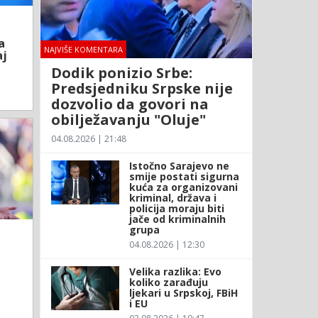
a
NAJVIŠE KOMENTARA
aj
Dodik ponizio Srbe:
Predsjedniku Srpske nije
dozvolio da govori na
obilježavanju "Oluje"
04.08.2026 | 21:48
Istočno Sarajevo ne
smije postati sigurna
kuća za organizovani
kriminal, država i
policija moraju biti
jače od kriminalnih
grupa
04.08.2026 | 12:30
Velika razlika: Evo
koliko zarađuju
ljekari u Srpskoj, FBiH
i EU