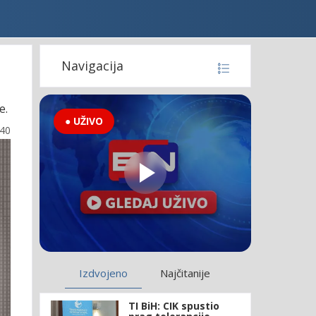
Navigacija
e.
● UŽIVO
:40
Izdvojeno
Najčitanije
TI BiH: CIK spustio