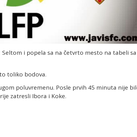
 sa Seltom i popela sa na četvrto mesto na tabeli sa
sto toliko bodova.
gom poluvremenu. Posle prvih 45 minuta nije bi
je zatresli Ibora i Koke.