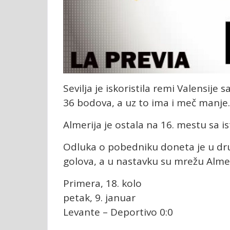
Sevilja je iskoristila remi Valensije
36 bodova, a uz to ima i meč manje.
Almerija je ostala na 16. mestu sa i
Odluka o pobedniku doneta je u dru
golova, a u nastavku su mrežu Almeri
Primera, 18. kolo
petak, 9. januar
Levante – Deportivo 0:0