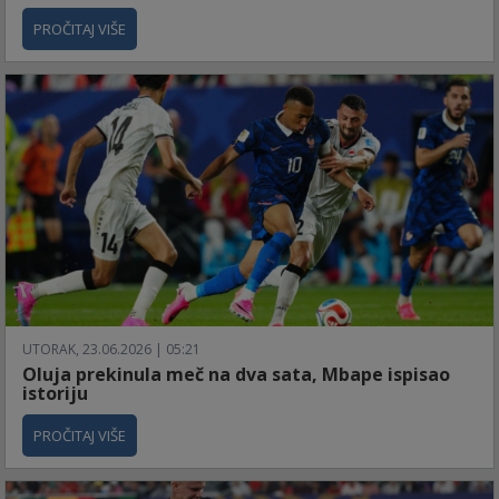
PROČITAJ VIŠE
UTORAK, 23.06.2026 | 05:21
Oluja prekinula meč na dva sata, Mbape ispisao
istoriju
PROČITAJ VIŠE