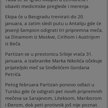
obaviti medicinske preglede i merenja.
Ekipa će u Beogradu trenirati do 20.
januara, a zatim sledi putu u Antaliju gde će
jesenji šampion odigrati tri pripremna meča,
sa Dinamom iz Moskve, Cirihom i Austrijom
iz Beča.
Partizan se u prestonicu Srbije vraća 31.
januara, a izabranike Marka Nikolića očekuje
prijateljski meč sa Sinđelićem Gordana
Petrića.
Petog februara Partizan ponovo odlazi u
Tursku gde će odigrati pet novih pripremnih
mečeva sa Sarajevom, Liteksom, Mariborom
i Đerom, dok peti protivnik još nije poznat.