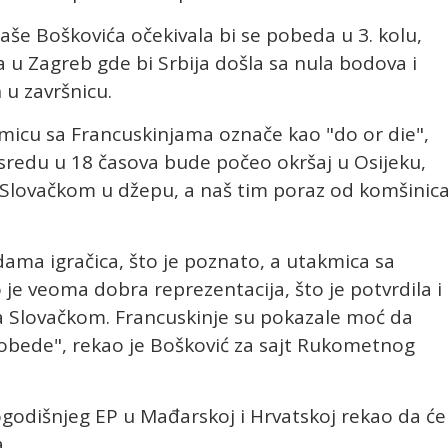
Saše Boškovića očekivala bi se pobeda u 3. kolu,
ka u Zagreb gde bi Srbija došla sa nula bodova i
 u završnicu.
micu sa Francuskinjama označe kao "do or die",
u sredu u 18 časova bude počeo okršaj u Osijeku,
 Slovačkom u džepu, a naš tim poraz od komšinic
a igračica, što je poznato, a utakmica sa
je veoma dobra reprezentacija, što je potvrdila i
a Slovačkom. Francuskinje su pokazale moć da
pobede", rekao je Bošković za sajt Rukometnog
vogodišnjeg EP u Mađarskoj i Hrvatskoj rekao da će
.