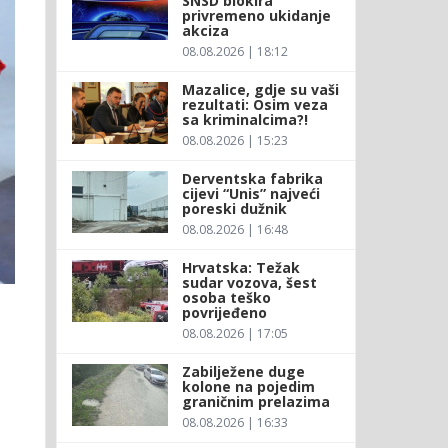
SNSD blokira
privremeno ukidanje
akciza
08.08.2026 | 18:12
Mazalice, gdje su vaši
rezultati: Osim veza
sa kriminalcima?!
08.08.2026 | 15:23
Derventska fabrika
cijevi “Unis” najveći
poreski dužnik
08.08.2026 | 16:48
Hrvatska: Težak
sudar vozova, šest
osoba teško
povrijeđeno
08.08.2026 | 17:05
Zabilježene duge
kolone na pojedim
graničnim prelazima
08.08.2026 | 16:33