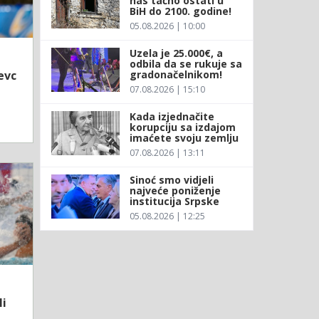
nas tačno ostati u
BiH do 2100. godine!
05.08.2026 | 10:00
Uzela je 25.000€, a
odbila da se rukuje sa
gradonačelnikom!
evc
07.08.2026 | 15:10
Kada izjednačite
korupciju sa izdajom
imaćete svoju zemlju
07.08.2026 | 13:11
Sinoć smo vidjeli
najveće poniženje
institucija Srpske
05.08.2026 | 12:25
li