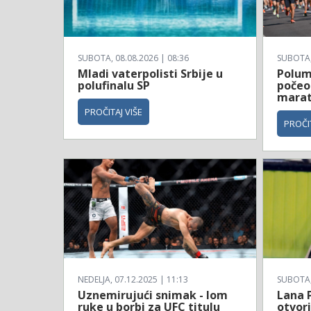
SUBOTA, 08.08.2026 | 08:36
SUBOTA, 
Mladi vaterpolisti Srbije u
Polum
polufinalu SP
počeo
mara
PROČITAJ VIŠE
PROČIT
NEDELJA, 07.12.2025 | 11:13
SUBOTA, 
Uznemirujući snimak - lom
Lana 
ruke u borbi za UFC titulu
otvori