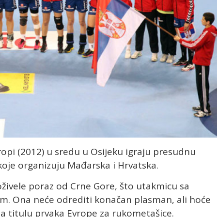
ropi (2012) u sredu u Osijeku igraju presudnu
oje organizuju Mađarska i Hrvatska.
oživele poraz od Crne Gore, što utakmicu sa
m. Ona neće odrediti konačan plasman, ali hoće
a titulu prvaka Evrope za rukometašice.