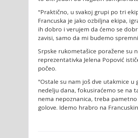
"Praktično, u svakoj grupi po tri ek
Francuska je jako ozbiljna ekipa, i
ih dobro i verujem da ćemo se dob
zavisi, samo da mi budemo spremni",
Srpske rukometašice poražene su na 
reprezentativka Jelena Popović istič
počeo.
"Ostale su nam još dve utakmice u 
nedelju dana, fokusiraćemo se na ta
nema nepoznanica, treba pametno i s
golove. Idemo hrabro na Francuskinj