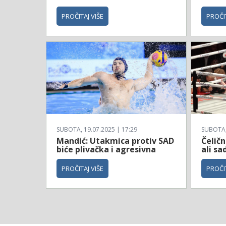
PROČITAJ VIŠE
PROČIT
SUBOTA, 19.07.2025 | 17:29
SUBOTA, 
Mandić: Utakmica protiv SAD
Čeličn
biće plivačka i agresivna
ali sa
PROČITAJ VIŠE
PROČIT