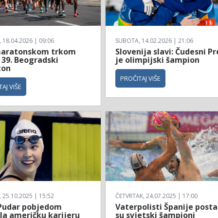
18.04.2026 | 09:06
SUBOTA, 14.02.2026 | 21:06
aratonskom trkom
Slovenija slavi: Čudesni Pr
 39. Beogradski
je olimpijski šampion
ton
PROČITAJ VIŠE
AJ VIŠE
25.10.2025 | 15:52
ČETVRTAK, 24.07.2025 | 17:00
Pudar pobjedom
Vaterpolisti Španije posta
la američku karijeru
su svjetski šampioni