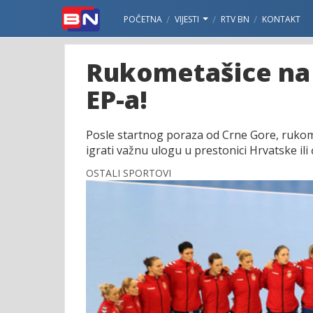
POČETNA
VIJESTI
RTV BN
KONTAKT
Rukometašice na p
EP-a!
Posle startnog poraza od Crne Gore, rukometa
igrati važnu ulogu u prestonici Hrvatske ili 
OSTALI SPORTOVI