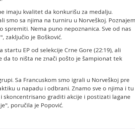
ipe imaju kvalitet da konkurišu za medalju.
grali smo sa njima na turniru u Norveškoj. Poznaje
ro spremiti. Nema puno nepoznanica. Sve od nas
 zaključio je Bošković.
startu EP od selekcije Crne Gore (22:19), ali
e da to ništa ne znači pošto je šampionat tek
grupi. Sa Francuskom smo igrali u Norveškoj pre
ktiku u napadu i odbrani. Znamo sve o njima i tu
koncentrisano graditi akcije i postizati lagane
e", poručila je Popović.