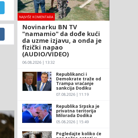
NAJVIŠE KOMENTARA
Novinarku BN TV
"namamio" da dođe kući
da uzme izjavu, a onda je
fizički napao
(AUDIO/VIDEO)
06.08.2026 | 13:32
Republikanci i
Demokrate traže od
Trampa vraćanje
sankcija Dodiku
07.08.2026 | 11:19
Republika Srpska je
privatna teritorija
Milorada Dodika
05.08.2026 | 15:49
Pogledajte koliko će