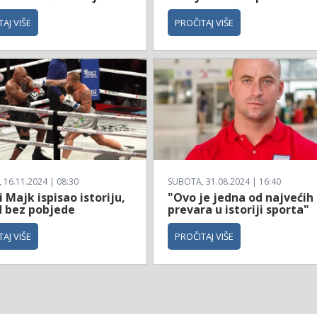
AJ VIŠE
PROČITAJ VIŠE
16.11.2024 | 08:30
SUBOTA, 31.08.2024 | 16:40
i Majk ispisao istoriju,
"Ovo je jedna od najvećih
d bez pobjede
prevara u istoriji sporta"
AJ VIŠE
PROČITAJ VIŠE