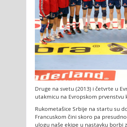
Druge na svetu (2013) i četvrte u Ev
utakmicu na Evropskom prvenstvu k
Rukometašice Srbije na startu su d
Francuskom čini skoro pa presudno
ulogu naše ekipe u nastavku borbi z