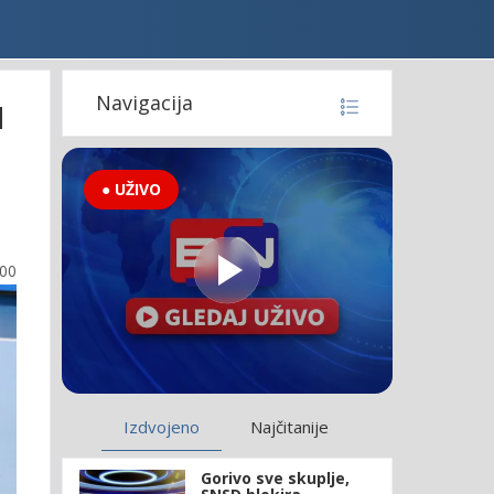
u
Navigacija
● UŽIVO
:00
Izdvojeno
Najčitanije
Gorivo sve skuplje,