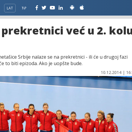
LAT
ЋР
rekretnici već u 2. kol
šice Srbije nalaze se na prekretnici - ili će u drugoj fazi
će to biti epizoda. Ako je uopšte bude.
10.12.2014 | 16