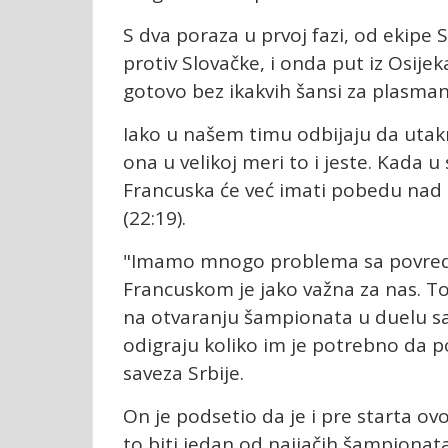
S dva poraza u prvoj fazi, od ekipe 
protiv Slovačke, i onda put iz Osije
gotovo bez ikakvih šansi za plasman
Iako u našem timu odbijaju da utak
ona u velikoj meri to i jeste. Kada 
Francuska će već imati pobedu nad
(22:19).
"Imamo mnogo problema sa povredam
Francuskom je jako važna za nas. To 
na otvaranju šampionata u duelu s
odigraju koliko im je potrebno da 
saveza Srbije.
On je podsetio da je i pre starta o
to biti jedan od najjačih šampionata