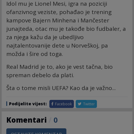
Idol mu je Lionel Mesi, igra na poziciji
ofanzivnog veziste, pohađao je trening
kampove Bajern Minhena i Mančester
junajteda, otac mu je takođe bio fudbaler, a
za njega kažu da je ubedljivo
najtalentovanije dete u Norveškoj, pa
možda i šire od toga.
Real Madrid je to, ako je vest tačna, bio
spreman debelo da plati.
Šta o tome misli UEFA? Kao da je važno...
Podijelite vijest:
Facebook
Twitter
Komentari
/
0