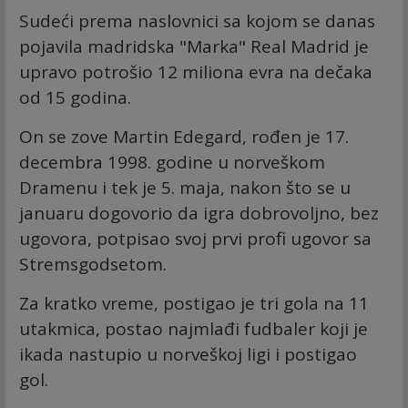
Sudeći prema naslovnici sa kojom se danas
pojavila madridska "Marka" Real Madrid je
upravo potrošio 12 miliona evra na dečaka
od 15 godina.
On se zove Martin Edegard, rođen je 17.
decembra 1998. godine u norveškom
Dramenu i tek je 5. maja, nakon što se u
januaru dogovorio da igra dobrovoljno, bez
ugovora, potpisao svoj prvi profi ugovor sa
Stremsgodsetom.
Za kratko vreme, postigao je tri gola na 11
utakmica, postao najmlađi fudbaler koji je
ikada nastupio u norveškoj ligi i postigao
gol.