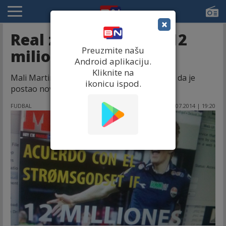
×
Real za dijete platio 12
Preuzmite našu
miliona evra!
Android aplikaciju.
Kliknite na
Mali Martin Edegard ima 15 godina i izgleda da je
ikonicu ispod.
postao novi igrač Real Madrida.
FUDBAL
30.07.2014 | 19:20