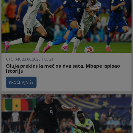
UTORAK, 23.06.2026 | 05:21
Oluja prekinula meč na dva sata, Mbape ispisao
istoriju
PROČITAJ VIŠE