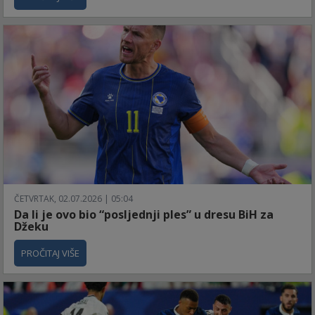
ČETVRTAK, 02.07.2026 | 05:04
Da li je ovo bio “posljednji ples” u dresu BiH za
Džeku
PROČITAJ VIŠE