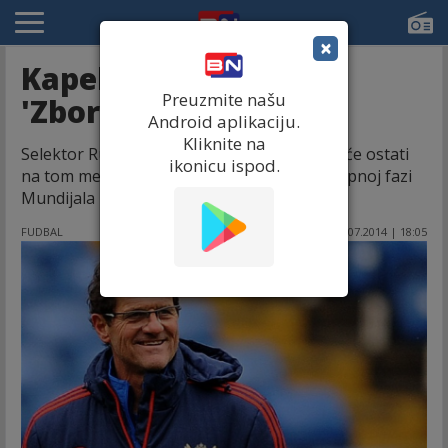
×
Kapelo ostaje na čelu
Preuzmite našu
'Zbornaje'!
Android aplikaciju.
Kliknite na
Selektor Rusije Fabio Kapelo potvrdio je da će ostati
ikonicu ispod.
na tom mestu uprkos eliminacije tima u grupnoj fazi
Mundijala u Brazilu.
FUDBAL
30.07.2014 | 18:05