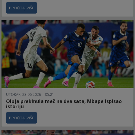
PROČITAJ VIŠE
UTORAK, 23.06.2026 | 05:21
Oluja prekinula meč na dva sata, Mbape ispisao
istoriju
PROČITAJ VIŠE