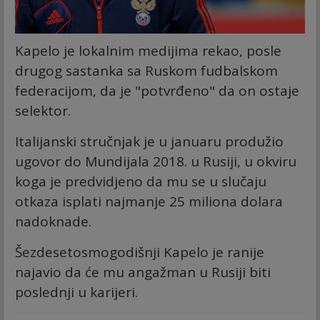
Kapelo je lokalnim medijima rekao, posle
drugog sastanka sa Ruskom fudbalskom
federacijom, da je "potvrđeno" da on ostaje
selektor.
Italijanski stručnjak je u januaru produžio
ugovor do Mundijala 2018. u Rusiji, u okviru
koga je predvidjeno da mu se u slučaju
otkaza isplati najmanje 25 miliona dolara
nadoknade.
Šezdesetosmogodišnji Kapelo je ranije
najavio da će mu angažman u Rusiji biti
poslednji u karijeri.