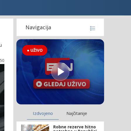
Navigacija
u
● UŽIVO
:50
Izdvojeno
Najčitanije
Robne rezerve hitno