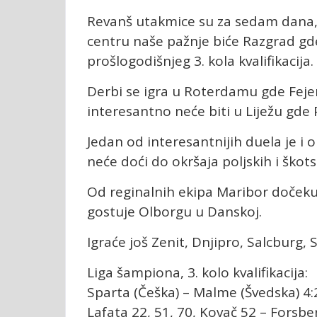
Revanš utakmice su za sedam dana, 
centru naše pažnje biće Razgrad gd
prošlogodišnjeg 3. kola kvalifikacija.
Derbi se igra u Roterdamu gde Feje
interesantno neće biti u Liježu gde
Jedan od interesantnijih duela je i 
neće doći do okršaja poljskih i škots
Od reginalnih ekipa Maribor dočeku
gostuje Olborgu u Danskoj.
Igraće još Zenit, Dnjipro, Salcburg, St
Liga šampiona, 3. kolo kvalifikacija:
Sparta (Češka) – Malme (Švedska) 4:2
Lafata 22, 51, 70, Kovač 52 – Forsber