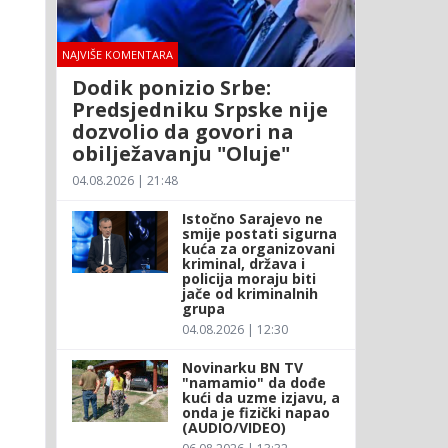
NAJVIŠE KOMENTARA
Dodik ponizio Srbe:
Predsjedniku Srpske nije
dozvolio da govori na
obilježavanju "Oluje"
04.08.2026 | 21:48
Istočno Sarajevo ne
smije postati sigurna
kuća za organizovani
kriminal, država i
policija moraju biti
jače od kriminalnih
grupa
04.08.2026 | 12:30
Novinarku BN TV
"namamio" da dođe
kući da uzme izjavu, a
onda je fizički napao
(AUDIO/VIDEO)