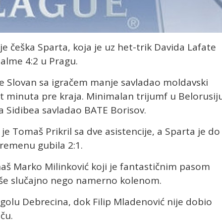
tu je češka Sparta, koja je uz het-trik Davida Lafate
alme 4:2 u Pragu.
 je Slovan sa igračem manje savladao moldavski
t minuta pre kraja. Minimalan trijumf u Belorusij
a Sidibea savladao BATE Borisov.
e Tomaš Prikril sa dve asistencije, a Sparta je do
remenu gubila 2:1.
aš Marko Milinković koji je fantastičnim pasom
više slučajno nego namerno kolenom.
golu Debrecina, dok Filip Mladenović nije dobio
ču.