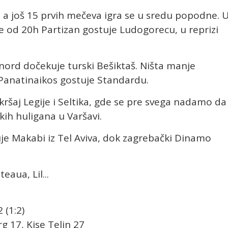
a još 15 prvih mečeva igra se u sredu popodne. 
e od 20h Partizan gostuje Ludogorecu, u reprizi
nord dočekuje turski Bešiktaš. Ništa manje
 Panatinaikos gostuje Standardu.
okršaj Legije i Seltika, gde se pre svega nadamo da
kih huligana u Varšavi.
je Makabi iz Tel Aviva, dok zagrebački Dinamo
eaua, Lil...
 (1:2)
g 17, Kise Telin 27