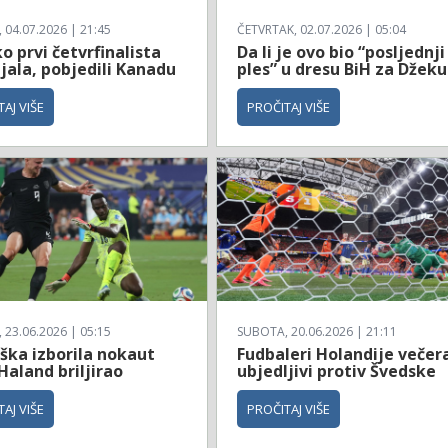
04.07.2026 | 21:45
ČETVRTAK, 02.07.2026 | 05:04
 prvi četvrfinalista
Da li je ovo bio “posljednji
jala, pobjedili Kanadu
ples” u dresu BiH za Džeku
AJ VIŠE
PROČITAJ VIŠE
23.06.2026 | 05:15
SUBOTA, 20.06.2026 | 21:11
ška izborila nokaut
Fudbaleri Holandije večer
Haland briljirao
ubjedljivi protiv Švedske
AJ VIŠE
PROČITAJ VIŠE