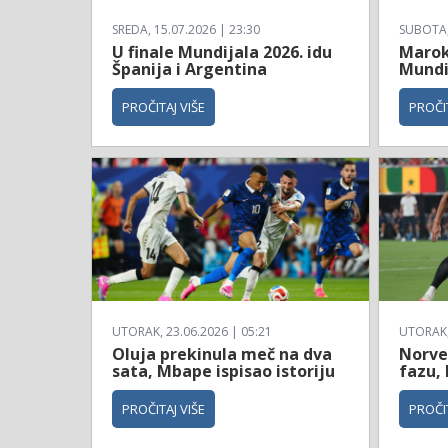
SREDA, 15.07.2026 | 23:30
SUBOTA, 
U finale Mundijala 2026. idu
Maroko
Španija i Argentina
Mundi
PROČITAJ VIŠE
PROČIT
UTORAK, 23.06.2026 | 05:21
UTORAK, 
Oluja prekinula meč na dva
Norve
sata, Mbape ispisao istoriju
fazu, 
PROČITAJ VIŠE
PROČIT