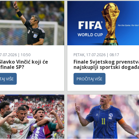
7.07.2026 | 10:50
PETAK, 17.07.2026 | 08:17
Slavko Vinčić koji će
Finale Svjetskog prvenstv
 finale SP?
najskuplji sportski događ
AJ VIŠE
PROČITAJ VIŠE