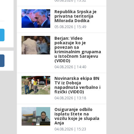
06.08.2026 | 13:32
Republika Srpska je
privatna teritorija
Milorada Dodika
05.08.2026 | 15:49
Berjan: Video
pokazuje ko je
povezan sa
kriminalnim grupama
u Istočnom Sarajevu
(VIDEO)
04.08.2026 | 14:40
Novinarska ekipa BN
TV iz Doboja
napadnuta verbalno i
fizički (VIDEO)
04.08.2026 | 13:18
Osiguranje odbilo
isplatu štete na
vozilu koje je slupala
Anja
04.08.2026 | 15:23