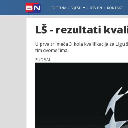
POČETNA
VIJESTI
RTV BN
KONTAKT
LŠ - rezultati kval
U prva tri meča 3. kola kvalifikacija za Ligu
tim dvomečima.
FUDBAL