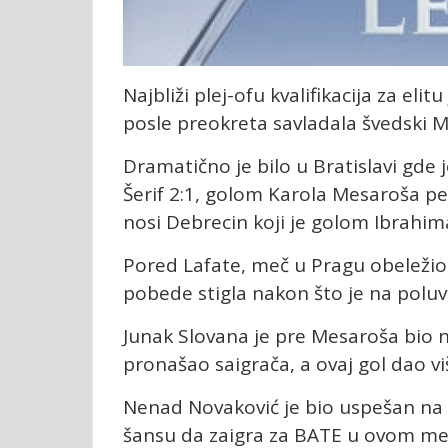
Najbliži plej-ofu kvalifikacija za eli
posle preokreta savladala švedski M
Dramatično je bilo u Bratislavi gde
Šerif 2:1, golom Karola Mesaroša pe
nosi Debrecin koji je golom Ibrahim
Pored Lafate, meč u Pragu obeležio j
pobede stigla nakon što je na poluv
Junak Slovana je pre Mesaroša bio n
pronašao saigrača, a ovaj gol dao 
Nenad Novaković je bio uspešan na 
šansu da zaigra za BATE u ovom me