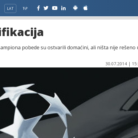
LAT
ЋР
ifikacija
 šampiona pobede su ostvarili domaćini, ali ništa nije rešeno 
30.07.2014 | 15