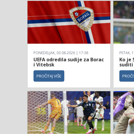
PONEDELJAK, 03.08.2026 | 17:38
PETAK, 1
UEFA odredila sudije za Borac
Ko je 
i Vitebsk
suditi
PROČITAJ VIŠE
PROČIT