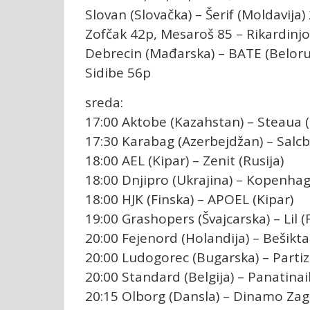
Slovan (Slovačka) – Šerif (Moldavija) 2
Zofčak 42p, Mesaroš 85 – Rikardinjo
Debrecin (Mađarska) – BATE (Belorusi
Sidibe 56p
sreda:
17:00 Aktobe (Kazahstan) – Steaua 
17:30 Karabag (Azerbejdžan) – Salcbu
18:00 AEL (Kipar) – Zenit (Rusija)
18:00 Dnjipro (Ukrajina) – Kopenha
18:00 HJK (Finska) – APOEL (Kipar)
19:00 Grashopers (Švajcarska) – Lil 
20:00 Fejenord (Holandija) – Bešikta
20:00 Ludogorec (Bugarska) – Partiza
20:00 Standard (Belgija) – Panatinai
20:15 Olborg (Dansla) – Dinamo Zag