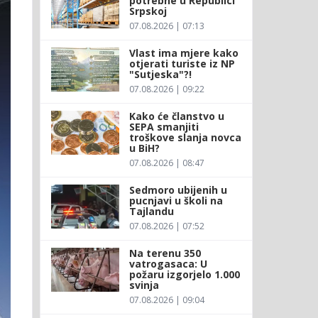
potrebne u Republici
Srpskoj
07.08.2026 | 07:13
Vlast ima mjere kako
otjerati turiste iz NP
"Sutjeska"?!
07.08.2026 | 09:22
Kako će članstvo u
SEPA smanjiti
troškove slanja novca
u BiH?
07.08.2026 | 08:47
Sedmoro ubijenih u
pucnjavi u školi na
Tajlandu
07.08.2026 | 07:52
Na terenu 350
vatrogasaca: U
požaru izgorjelo 1.000
svinja
07.08.2026 | 09:04