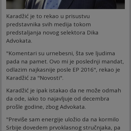
Karadžić je to rekao u prisustvu
predstavnika svih medija tokom
predstaljanja novog selektora Dika
Advokata.
"Komentari su urnebesni, šta sve ljudima
pada na pamet. Ovo mi je poslednji mandat,
odlazim najkasnije posle EP 2016", rekao je
Karadžić za "Novosti".
Karadžić je ipak istakao da ne može odmah
da ode, iako to najavljuje od decembra
prošle godine, zbog Advokata.
"Previše sam energije uložio da na kormilo
Srbije dovedem prvoklasnog stručnjaka, pa