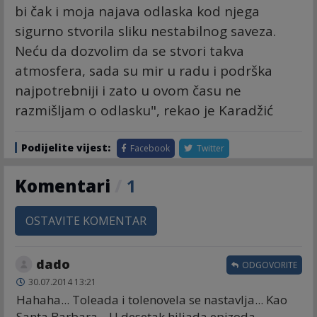
bi čak i moja najava odlaska kod njega
sigurno stvorila sliku nestabilnog saveza.
Neću da dozvolim da se stvori takva
atmosfera, sada su mir u radu i podrška
najpotrebniji i zato u ovom času ne
razmišljam o odlasku", rekao je Karadžić
Podijelite vijest:
Facebook
Twitter
Komentari
/
1
OSTAVITE KOMENTAR
dado
ODGOVORITE
30.07.2014 13:21
Hahaha... Toleada i tolenovela se nastavlja... Kao
Santa Barbara... U desetak hiljada epizoda...