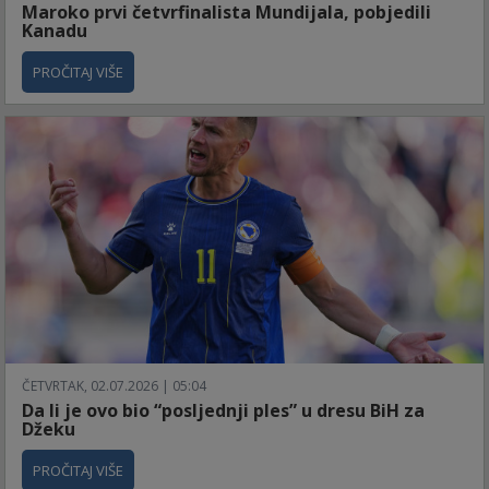
Maroko prvi četvrfinalista Mundijala, pobjedili
Kanadu
PROČITAJ VIŠE
ČETVRTAK, 02.07.2026 | 05:04
Da li je ovo bio “posljednji ples” u dresu BiH za
Džeku
PROČITAJ VIŠE