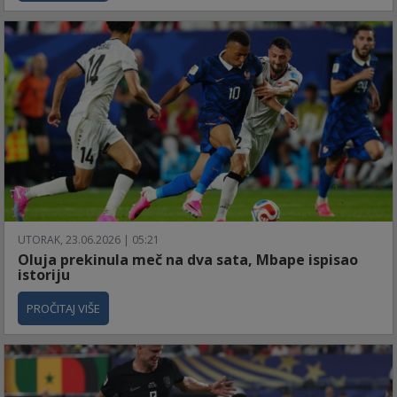
UTORAK, 23.06.2026 | 05:21
Oluja prekinula meč na dva sata, Mbape ispisao
istoriju
PROČITAJ VIŠE