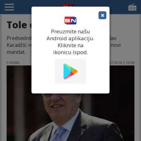
×
Tole odlazi 2016.
Preuzmite našu
Predsednik Fudbalskog saveza Srbije Tomislav
Android aplikaciju.
Karadžić rekao je da se šalio kada je najavio novi
Kliknite na
mandat.
ikonicu ispod.
FUDBAL
30.07.2014 | 14:50