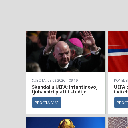
SUBOTA, 08.08.2026 | 09:19
PONEDELJ
Skandal u UEFA: Infantinovoj
UEFA o
ljubavnici platili studije
i Vite
PROČITAJ VIŠE
PROČIT