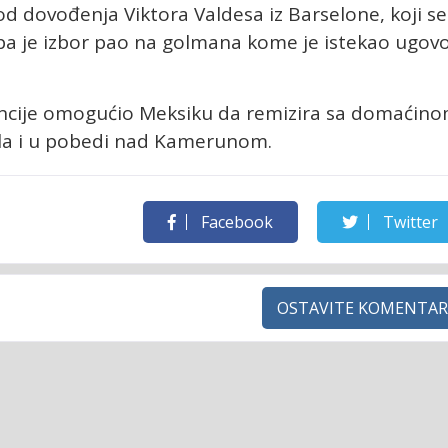
 dovođenja Viktora Valdesa iz Barselone, koji se 
 pa je izbor pao na golmana kome je istekao ugov
rvencije omogućio Meksiku da remizira sa domaćin
dela i u pobedi nad Kamerunom.
Facebook
Twitter
OSTAVITE KOMENTAR