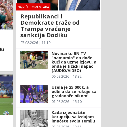
NAJVIŠE KOMENTARA
Republikanci i
Demokrate traže od
Trampa vraćanje
sankcija Dodiku
07.08.2026 | 11:19
du
Novinarku BN TV
"namamio" da dođe
kući da uzme izjavu, a
onda je fizički napao
(AUDIO/VIDEO)
06.08.2026 | 13:32
Uzela je 25.000€, a
odbila da se rukuje sa
gradonačelnikom!
07.08.2026 | 15:10
Kada izjednačite
korupciju sa izdajom
imaćete svoju zemlju
07.08.2026 | 13:11