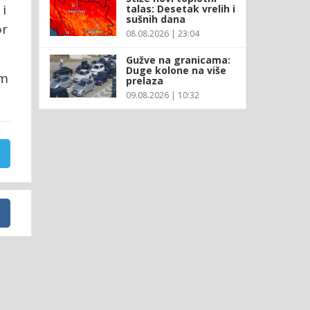
i
talas: Desetak vrelih i
sušnih dana
or
08.08.2026 | 23:04
Gužve na granicama:
Duge kolone na više
om
prelaza
09.08.2026 | 10:32