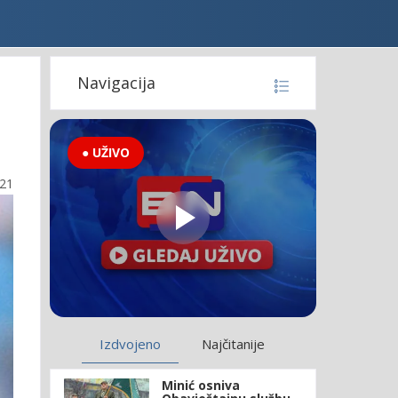
Navigacija
● UŽIVO
:21
Izdvojeno
Najčitanije
Minić osniva