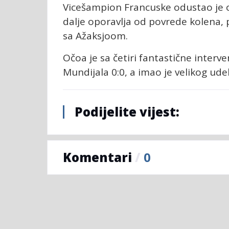
Vicešampion Francuske odustao je od
dalje oporavlja od povrede kolena,
sa Ažaksjoom.
Očoa je sa četiri fantastične inte
Mundijala 0:0, a imao je velikog u
Podijelite vijest:
Komentari
/
0