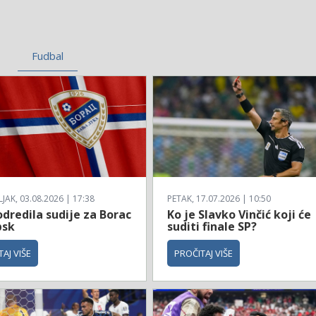
Fudbal
AK, 03.08.2026 | 17:38
PETAK, 17.07.2026 | 10:50
dredila sudije za Borac
Ko je Slavko Vinčić koji će
bsk
suditi finale SP?
AJ VIŠE
PROČITAJ VIŠE