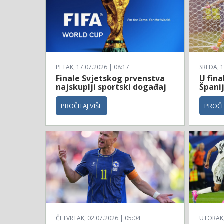
PETAK, 17.07.2026 | 08:17
SREDA, 1
Finale Svjetskog prvenstva
U fina
najskuplji sportski događaj
Španij
PROČITAJ VIŠE
PROČIT
ČETVRTAK, 02.07.2026 | 05:04
UTORAK, 