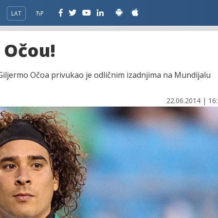
LAT
ЋР
 Očou!
iljermo Očoa privukao je odličnim izadnjima na Mundijalu
22.06.2014 | 16