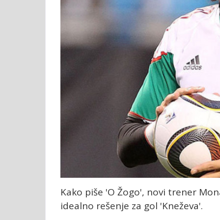
Kako piše 'O Žogo', novi trener Mo
idealno rešenje za gol 'Kneževa'.