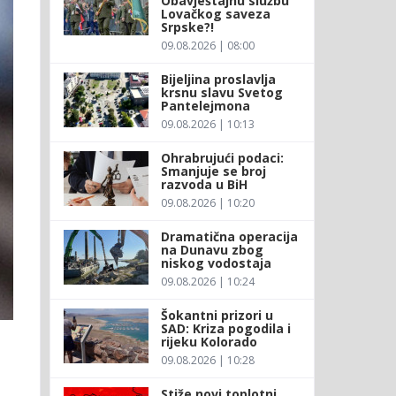
Obavještajnu službu
Lovačkog saveza
Srpske?!
09.08.2026 | 08:00
Bijeljina proslavlja
krsnu slavu Svetog
Pantelejmona
09.08.2026 | 10:13
Ohrabrujući podaci:
Smanjuje se broj
razvoda u BiH
09.08.2026 | 10:20
Dramatična operacija
na Dunavu zbog
niskog vodostaja
09.08.2026 | 10:24
Šokantni prizori u
SAD: Kriza pogodila i
rijeku Kolorado
09.08.2026 | 10:28
Stiže novi toplotni