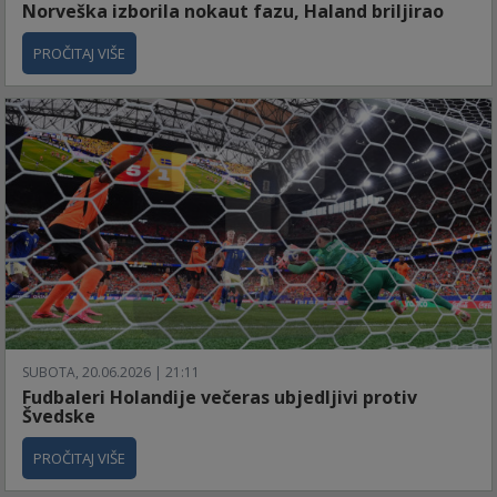
Norveška izborila nokaut fazu, Haland briljirao
PROČITAJ VIŠE
SUBOTA, 20.06.2026 | 21:11
Fudbaleri Holandije večeras ubjedljivi protiv
Švedske
PROČITAJ VIŠE