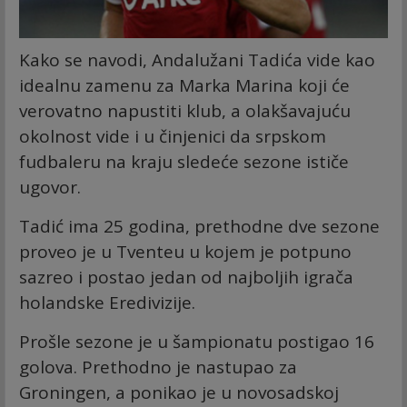
Kako se navodi, Andalužani Tadića vide kao
idealnu zamenu za Marka Marina koji će
verovatno napustiti klub, a olakšavajuću
okolnost vide i u činjenici da srpskom
fudbaleru na kraju sledeće sezone ističe
ugovor.
Tadić ima 25 godina, prethodne dve sezone
proveo je u Tventeu u kojem je potpuno
sazreo i postao jedan od najboljih igrača
holandske Eredivizije.
Prošle sezone je u šampionatu postigao 16
golova. Prethodno je nastupao za
Groningen, a ponikao je u novosadskoj