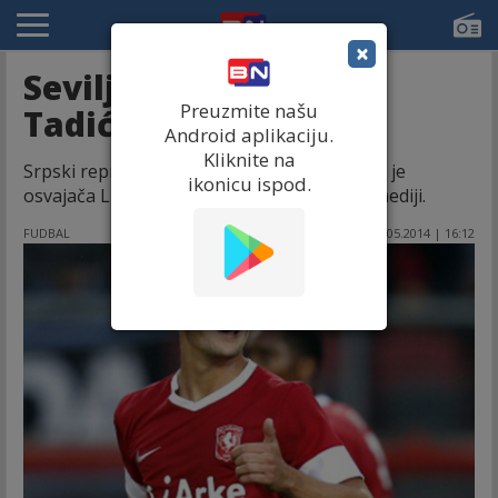
×
Sevilja hoće Dušana
Preuzmite našu
Tadića
Android aplikaciju.
Kliknite na
Srpski reprezentativac Dušan Tadić na meti je
ikonicu ispod.
osvajača Lige Evrope Sevilje, pišu španski mediji.
FUDBAL
29.05.2014 | 16:12