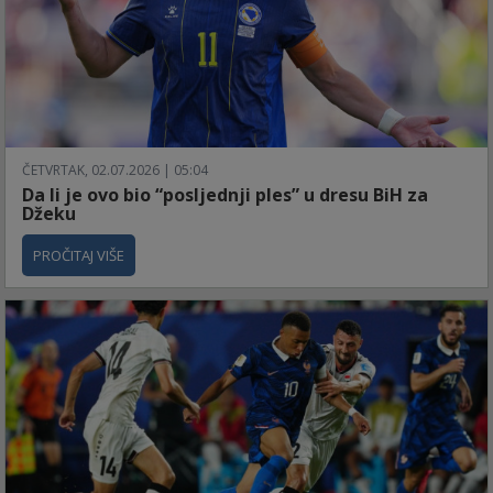
ČETVRTAK, 02.07.2026 | 05:04
Da li je ovo bio “posljednji ples” u dresu BiH za
Džeku
PROČITAJ VIŠE