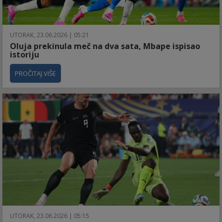
UTORAK, 23.06.2026 | 05:21
Oluja prekinula meč na dva sata, Mbape ispisao
istoriju
PROČITAJ VIŠE
UTORAK, 23.06.2026 | 05:15