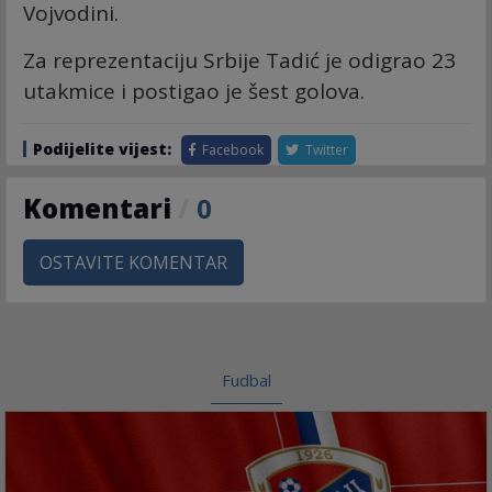
Vojvodini.
Za reprezentaciju Srbije Tadić je odigrao 23
utakmice i postigao je šest golova.
Podijelite vijest:
Facebook
Twitter
Komentari
/
0
OSTAVITE KOMENTAR
Fudbal