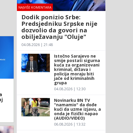
NAJVIŠE KOMENTARA
Dodik ponizio Srbe:
Predsjedniku Srpske nije
dozvolio da govori na
obilježavanju "Oluje"
04.08.2026 | 21:48
Istočno Sarajevo ne
smije postati sigurna
kuća za organizovani
kriminal, država i
policija moraju biti
jače od kriminalnih
grupa
04.08.2026 | 12:30
a
aj
Novinarku BN TV
"namamio" da dođe
kući da uzme izjavu, a
onda je fizički napao
(AUDIO/VIDEO)
06.08.2026 | 13:32