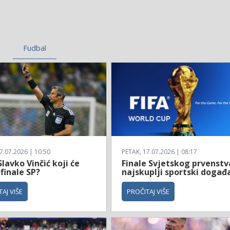
Fudbal
7.07.2026 | 10:50
PETAK, 17.07.2026 | 08:17
Slavko Vinčić koji će
Finale Svjetskog prvenstv
 finale SP?
najskuplji sportski događ
AJ VIŠE
PROČITAJ VIŠE