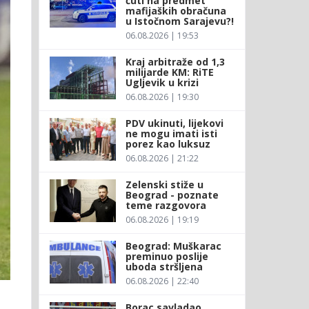
ćuti na predmet
mafijaških obračuna
u Istočnom Sarajevu?!
06.08.2026 | 19:53
Kraj arbitraže od 1,3
milijarde KM: RiTE
Ugljevik u krizi
06.08.2026 | 19:30
PDV ukinuti, lijekovi
ne mogu imati isti
porez kao luksuz
06.08.2026 | 21:22
Zelenski stiže u
Beograd - poznate
teme razgovora
06.08.2026 | 19:19
Beograd: Muškarac
preminuo poslije
uboda stršljena
06.08.2026 | 22:40
a
Borac savladao