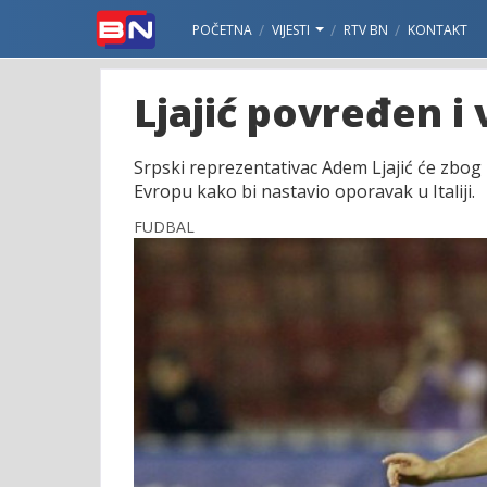
POČETNA
VIJESTI
RTV BN
KONTAKT
Ljajić povređen i 
Srpski reprezentativac Adem Ljajić će zbog 
Evropu kako bi nastavio oporavak u Italiji.
FUDBAL