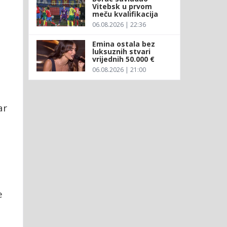
Vitebsk u prvom
meču kvalifikacija
06.08.2026 | 22:36
Emina ostala bez
luksuznih stvari
vrijednih 50.000 €
06.08.2026 | 21:00
ar
e