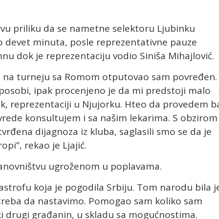
vu priliku da se nametne selektoru Ljubinku
o devet minuta, posle reprezentativne pauze
u dok je reprezentaciju vodio Siniša Mihajlović.
 i na turneju sa Romom otputovao sam povređen.
posobi, ipak procenjeno je da mi predstoji malo
pak, reprezentaciji u Njujorku. Hteo da provedem b
rede konsultujem i sa našim lekarima. S obzirom
rđena dijagnoza iz kluba, saglasili smo se da je
pi”, rekao je Ljajić.
tanovništvu ugroženom u poplavama.
tastrofu koja je pogodila Srbiju. Tom narodu bila j
 treba da nastavimo. Pomogao sam koliko sam
ki drugi građanin, u skladu sa mogućnostima.