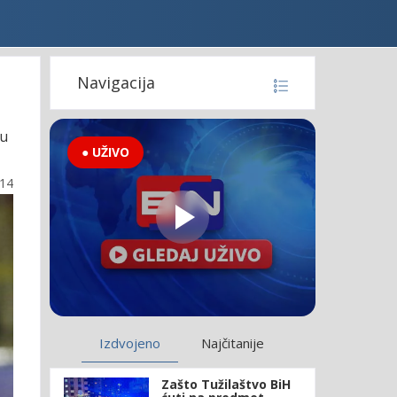
Navigacija
 u
● UŽIVO
:14
Izdvojeno
Najčitanije
Zašto Tužilaštvo BiH