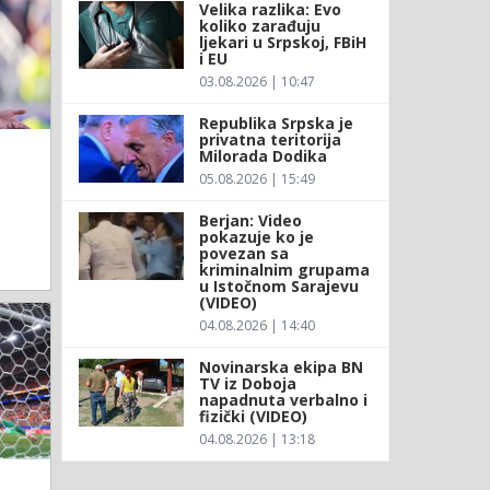
Velika razlika: Evo
koliko zarađuju
ljekari u Srpskoj, FBiH
i EU
03.08.2026 | 10:47
Republika Srpska je
privatna teritorija
Milorada Dodika
05.08.2026 | 15:49
Berjan: Video
pokazuje ko je
povezan sa
kriminalnim grupama
u Istočnom Sarajevu
(VIDEO)
04.08.2026 | 14:40
Novinarska ekipa BN
TV iz Doboja
napadnuta verbalno i
fizički (VIDEO)
04.08.2026 | 13:18