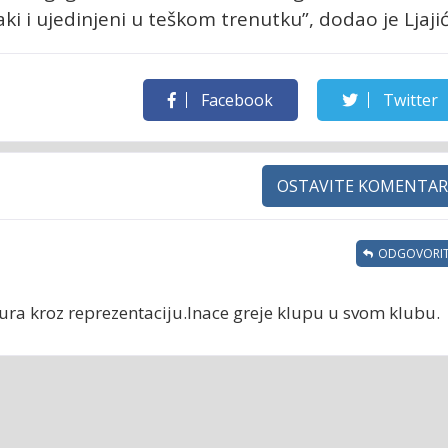
aki i ujedinjeni u teškom trenutku”, dodao je Ljajić
Facebook
Twitter
OSTAVITE KOMENTAR
ODGOVORIT
gura kroz reprezentaciju.Inace greje klupu u svom klubu.