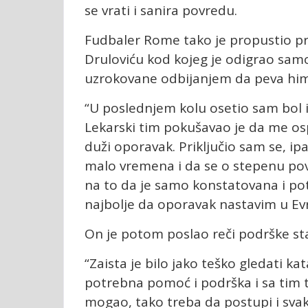
se vrati i sanira povredu.
Fudbaler Rome tako je propustio pr
Druloviću kod kojeg je odigrao sam
uzrokovane odbijanjem da peva himn
“U poslednjem kolu osetio sam bol
Lekarski tim pokušavao je da me os
duži oporavak. Priključio sam se, i
malo vremena i da se o stepenu pov
na to da je samo konstatovana i potv
najbolje da oporavak nastavim u Evro
On je potom poslao reči podrške s
“Zaista je bilo jako teško gledati ka
potrebna pomoć i podrška i sa tim
mogao, tako treba da postupi i sva