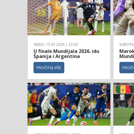
SREDA, 15.07.2026 | 23:30
SUBOTA, 
U finale Mundijala 2026. idu
Maroko
Španija i Argentina
Mundi
PROČITAJ VIŠE
PROČIT