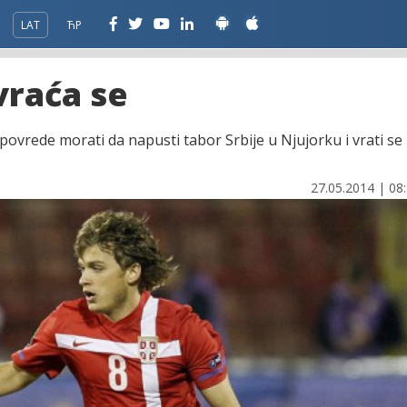
LAT
ЋР
vraća se
povrede morati da napusti tabor Srbije u Njujorku i vrati se
27.05.2014 | 08