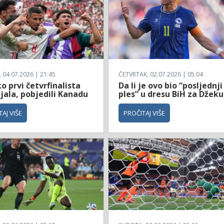
04.07.2026 | 21:45
ČETVRTAK, 02.07.2026 | 05:04
 prvi četvrfinalista
Da li je ovo bio “posljednji
jala, pobjedili Kanadu
ples” u dresu BiH za Džeku
AJ VIŠE
PROČITAJ VIŠE