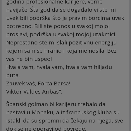
godina profesionalne karijere, verne
navijače. Šta god da se događalo vi ste mi
uvek bili podrška što je pravim borcima uvek
potrebno. Bili ste ponos u svakoj mojoj
proslavi, podrška u svakoj mojoj utakmici.
Neprestano ste mi slali pozitivnu energiju
kojom sam se hranio i koja me nosila. Bez
vas ne bih uspeo!
Hvala vam, hvala vam, hvala vam hiljadu
puta.
Zauvek vaš, Forca Barsa!
Viktor Valdes Aribas".
Španski golman bi karijeru trebalo da
nastavi u Monaku, a iz francuskog kluba su
istakli da su spremni da čekaju na njega, sve
dok se ne oporavi od povrede.