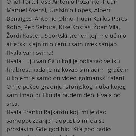
Oriol Tort, Hose Antonio Pozanko, Huan
Manuel Asensi, Ursisinio Lopes, Albert
Benaiges, Antonio Olmo, Huan Karlos Peres,
Roho, Pep Sehura, Kike Kostas, Žoan Vila,
Žordi Kastel... Sportski trener koji me učinio
atletski sjajnim o čemu sam uvek sanjao.
Hvala vam svima!
Hvala Luju van Galu koji je pokazao veliku
hrabrost kada je rizikovao s mladim igračem
u kojem je samo on video golmanski talent.
On je počeo gradnju istorijskog kluba kojeg
sam imao priliku da budem deo. Hvala od
srca.
Hvala Franku Rajkardu koji mi je dao
samopouzdanje i dopustio mi da se
proslavim. Gde god bio i šta god radio