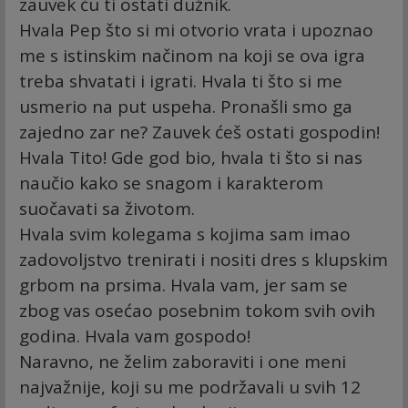
zauvek ću ti ostati dužnik.
Hvala Pep što si mi otvorio vrata i upoznao
me s istinskim načinom na koji se ova igra
treba shvatati i igrati. Hvala ti što si me
usmerio na put uspeha. Pronašli smo ga
zajedno zar ne? Zauvek ćeš ostati gospodin!
Hvala Tito! Gde god bio, hvala ti što si nas
naučio kako se snagom i karakterom
suočavati sa životom.
Hvala svim kolegama s kojima sam imao
zadovoljstvo trenirati i nositi dres s klupskim
grbom na prsima. Hvala vam, jer sam se
zbog vas osećao posebnim tokom svih ovih
godina. Hvala vam gospodo!
Naravno, ne želim zaboraviti i one meni
najvažnije, koji su me podržavali u svih 12