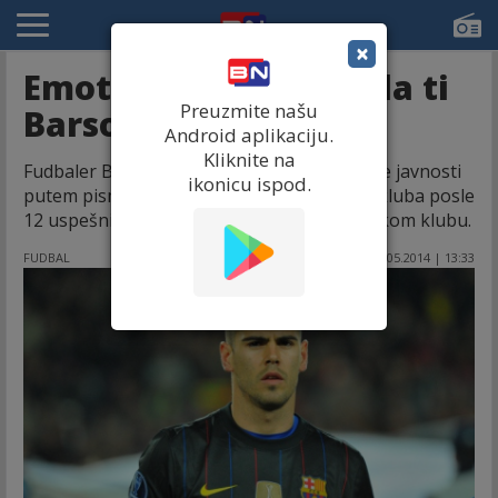
×
Emotivni Valdes: Hvala ti
Preuzmite našu
Barso!
Android aplikaciju.
Kliknite na
Fudbaler Barselone Viktor Valdes obratio se javnosti
ikonicu ispod.
putem pisma u kojem je najavio odlazak iz kluba posle
12 uspešnih godina provedenih u katalonskom klubu.
FUDBAL
14.05.2014 | 13:33