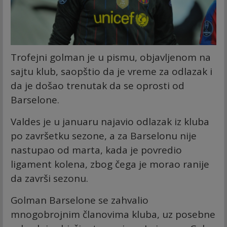
Trofejni golman je u pismu, objavljenom na
sajtu klub, saopštio da je vreme za odlazak i
da je došao trenutak da se oprosti od
Barselone.
Valdes je u januaru najavio odlazak iz kluba
po završetku sezone, a za Barselonu nije
nastupao od marta, kada je povredio
ligament kolena, zbog čega je morao ranije
da završi sezonu.
Golman Barselone se zahvalio
mnogobrojnim članovima kluba, uz posebne