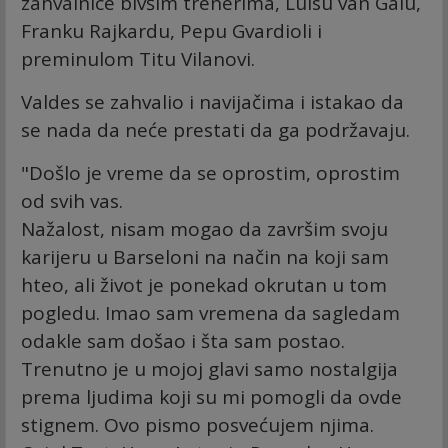
zahvalnice bivšim trenerima, Luisu van Galu,
Franku Rajkardu, Pepu Gvardioli i
preminulom Titu Vilanovi.
Valdes se zahvalio i navijačima i istakao da
se nada da neće prestati da ga podržavaju.
"Došlo je vreme da se oprostim, oprostim
od svih vas.
Nažalost, nisam mogao da završim svoju
karijeru u Barseloni na način na koji sam
hteo, ali život je ponekad okrutan u tom
pogledu. Imao sam vremena da sagledam
odakle sam došao i šta sam postao.
Trenutno je u mojoj glavi samo nostalgija
prema ljudima koji su mi pomogli da ovde
stignem. Ovo pismo posvećujem njima.