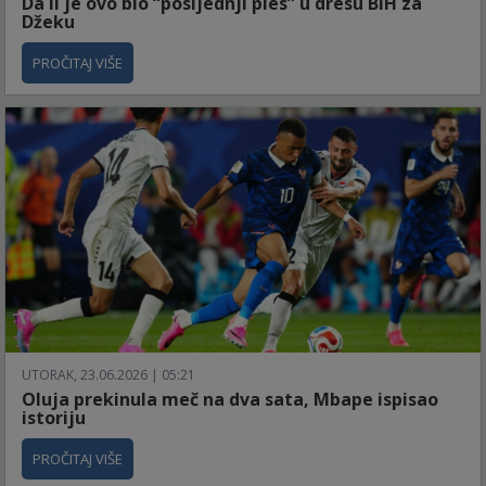
Da li je ovo bio “posljednji ples” u dresu BiH za
Džeku
PROČITAJ VIŠE
UTORAK, 23.06.2026 | 05:21
Oluja prekinula meč na dva sata, Mbape ispisao
istoriju
PROČITAJ VIŠE