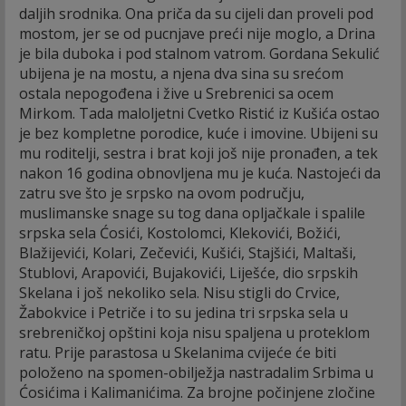
daljih srodnika. Ona priča da su cijeli dan proveli pod
mostom, jer se od pucnjave preći nije moglo, a Drina
je bila duboka i pod stalnom vatrom. Gordana Sekulić
ubijena je na mostu, a njena dva sina su srećom
ostala nepogođena i žive u Srebrenici sa ocem
Mirkom. Tada maloljetni Cvetko Ristić iz Kušića ostao
je bez kompletne porodice, kuće i imovine. Ubijeni su
mu roditelji, sestra i brat koji još nije pronađen, a tek
nakon 16 godina obnovljena mu je kuća. Nastojeći da
zatru sve što je srpsko na ovom području,
muslimanske snage su tog dana opljačkale i spalile
srpska sela Ćosići, Kostolomci, Klekovići, Božići,
Blažijevići, Kolari, Zečevići, Kušići, Stajšići, Maltaši,
Stublovi, Arapovići, Bujakovići, Liješće, dio srpskih
Skelana i još nekoliko sela. Nisu stigli do Crvice,
Žabokvice i Petriče i to su jedina tri srpska sela u
srebreničkoj opštini koja nisu spaljena u proteklom
ratu. Prije parastosa u Skelanima cvijeće će biti
položeno na spomen-obilježja nastradalim Srbima u
Ćosićima i Kalimanićima. Za brojne počinjene zločine