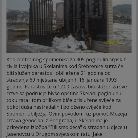
Kod centralnog spomenika za 305 poginulih srpskih
civila i vojnika u Skelanima kod Srebrenice sutra će
biti služen parastos i obilježena 21 godina od
stradanja 69 mještana ubijenih 16. januara 1993.
godine.
Parastos će u 12.00 časova biti služen za sve
žrtve sa područja bivše opštine Skelani poginule u
toku rata i tom prilikom biće prislužene svijeće za
pokoj duša nastradalih i položeno cvijeće kod
Spomen-obilježja. Ovim povodom, uz pomoć Muzeja
žrtava genocida iz Beograda, u Skelanima je
priređena izložba "Bili smo deca" o stradanju djece u
Jasenovcu u Drugom svjetskom ratu. Jake