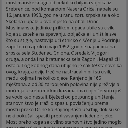
muslimanske snage od nekoliko hiljada vojnika iz
Srebrenice, pod komandom Nasera Orića, napale su
16. januara 1993. godine u ranu zoru srpska sela oko
Skelana i upale u ovo mjesto na obali Drine.
Muslimanske jedinice prilikom upada ubile su civile
koje su zatekle na spavanju, opljačkale i uništile sve
što su stigle, nastavljajući etničko čišćenje u Podrinju
započeto u aprilu i maju 1992. godine napadima na
srpska sela Studenac, Gniona, Osredak, Vijogor i
druga, a onda i na bratunačka sela Zagoni, Magašići i
ostala. Tog kobnog dana ubijeno je čak 69 stanovnika
ovog kraja, a dvije trećine nastradalih bili su civili,
među kojima i nekoliko djece. Ranjeno je 165
mještana, a od 30 zarobljenih polovina nije preživjela
mučenja u srebreničkim kazamatima i njih četvoro još
se vode kao nestali. Bježeći od potpunog uništenja,
stanovništvo je tražilo spas u povlačenju prema
mostu preko Drine ka Bajinoj Bašti u Srbiji, dok su se
neki pokušali spasiti preplivavanjem ledene rijeke.
Most preko koga se civilno stanovništvo jedino moglo