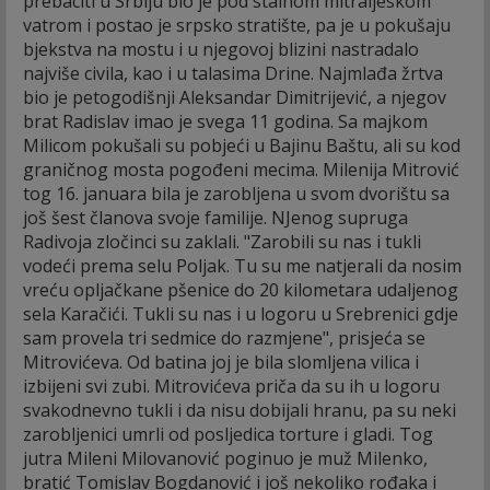
prebaciti u Srbiju bio je pod stalnom mitraljeskom
vatrom i postao je srpsko stratište, pa je u pokušaju
bjekstva na mostu i u njegovoj blizini nastradalo
najviše civila, kao i u talasima Drine. Najmlađa žrtva
bio je petogodišnji Aleksandar Dimitrijević, a njegov
brat Radislav imao je svega 11 godina. Sa majkom
Milicom pokušali su pobjeći u Bajinu Baštu, ali su kod
graničnog mosta pogođeni mecima. Milenija Mitrović
tog 16. januara bila je zarobljena u svom dvorištu sa
još šest članova svoje familije. NJenog supruga
Radivoja zločinci su zaklali. "Zarobili su nas i tukli
vodeći prema selu Poljak. Tu su me natjerali da nosim
vreću opljačkane pšenice do 20 kilometara udaljenog
sela Karačići. Tukli su nas i u logoru u Srebrenici gdje
sam provela tri sedmice do razmjene", prisjeća se
Mitrovićeva. Od batina joj je bila slomljena vilica i
izbijeni svi zubi. Mitrovićeva priča da su ih u logoru
svakodnevno tukli i da nisu dobijali hranu, pa su neki
zarobljenici umrli od posljedica torture i gladi. Tog
jutra Mileni Milovanović poginuo je muž Milenko,
bratić Tomislav Bogdanović i još nekoliko rođaka i