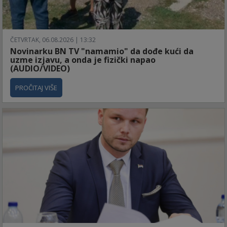
ČETVRTAK, 06.08.2026 | 13:32
Novinarku BN TV "namamio" da dođe kući da
uzme izjavu, a onda je fizički napao
(AUDIO/VIDEO)
PROČITAJ VIŠE