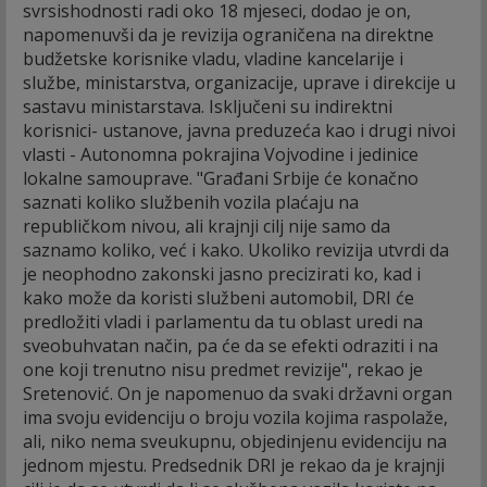
svrsishodnosti radi oko 18 mjeseci, dodao je on,
napomenuvši da je revizija ograničena na direktne
budžetske korisnike vladu, vladine kancelarije i
službe, ministarstva, organizacije, uprave i direkcije u
sastavu ministarstava. Isključeni su indirektni
korisnici- ustanove, javna preduzeća kao i drugi nivoi
vlasti - Autonomna pokrajina Vojvodine i jedinice
lokalne samouprave. "Građani Srbije će konačno
saznati koliko službenih vozila plaćaju na
republičkom nivou, ali krajnji cilj nije samo da
saznamo koliko, već i kako. Ukoliko revizija utvrdi da
je neophodno zakonski jasno precizirati ko, kad i
kako može da koristi službeni automobil, DRI će
predložiti vladi i parlamentu da tu oblast uredi na
sveobuhvatan način, pa će da se efekti odraziti i na
one koji trenutno nisu predmet revizije", rekao je
Sretenović. On je napomenuo da svaki državni organ
ima svoju evidenciju o broju vozila kojima raspolaže,
ali, niko nema sveukupnu, objedinjenu evidenciju na
jednom mjestu. Predsednik DRI je rekao da je krajnji