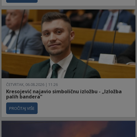
ČETVRTAK, 06.08.2026 | 11:26
Kresojević najavio simboličnu izložbu - „Izložba
palih bandera“
PROČITAJ VIŠE