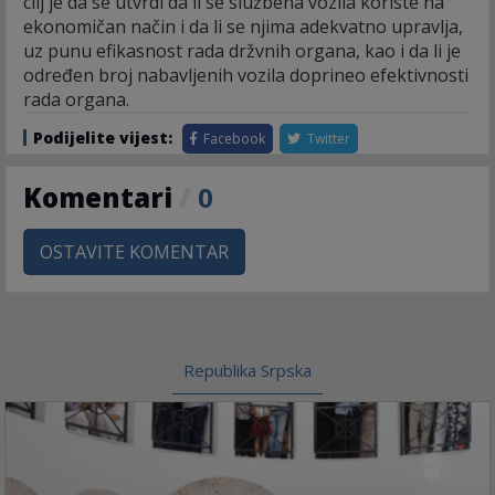
cilj je da se utvrdi da li se službena vozila koriste na
ekonomičan način i da li se njima adekvatno upravlja,
uz punu efikasnost rada držvnih organa, kao i da li je
određen broj nabavljenih vozila doprineo efektivnosti
rada organa.
Podijelite vijest:
Facebook
Twitter
Komentari
/
0
OSTAVITE KOMENTAR
Republika Srpska