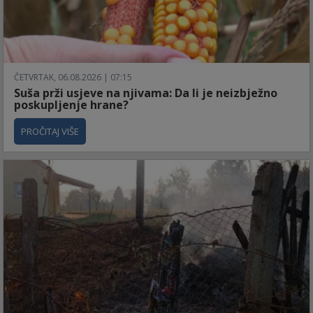
ČETVRTAK, 06.08.2026 | 07:15
Suša prži usjeve na njivama: Da li je neizbježno
poskupljenje hrane?
PROČITAJ VIŠE