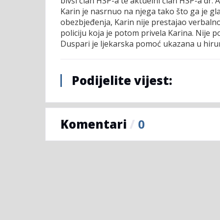
bivši član HSP-a te aktuelni član HSP-a dr.
Karin je nasrnuo na njega tako što ga je gl
obezbjeđenja, Karin nije prestajao verbaln
policiju koja je potom privela Karina. Nije 
Duspari je ljekarska pomoć ukazana u hiru
Podijelite vijest:
Komentari
/
0