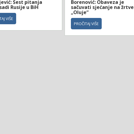
ević: Šest pitanja
Borenović: Obaveza je
adi Rusije u BiH
sačuvati sjećanje na žrtve
„Oluje“
AJ VIŠE
PROČITAJ VIŠE