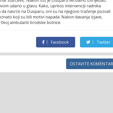
 Ante Starčević. Nakon što je Dusparu verbalno izvrijeđao,
avom udario u glavu. Kako, uprkos intervenciji radnika
o da nasrće na Dusparu, oni su na njegovo traženje pozvali
poznato koji su bili motivi napada. Nakon davanja izjave,
rškoj ambulanti brodske bolnice.
Facebook
Twitter
OSTAVITE KOMENTAR