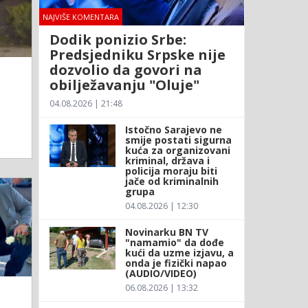
NAJVIŠE KOMENTARA
Dodik ponizio Srbe:
Predsjedniku Srpske nije
dozvolio da govori na
obilježavanju "Oluje"
04.08.2026 | 21:48
Istočno Sarajevo ne
smije postati sigurna
kuća za organizovani
kriminal, država i
policija moraju biti
jače od kriminalnih
grupa
04.08.2026 | 12:30
Novinarku BN TV
"namamio" da dođe
kući da uzme izjavu, a
onda je fizički napao
(AUDIO/VIDEO)
06.08.2026 | 13:32