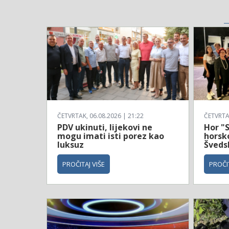
ČETVRTAK, 06.08.2026 | 21:22
ČETVRTAK
PDV ukinuti, lijekovi ne
Hor "S
mogu imati isti porez kao
horsko
luksuz
Šveds
PROČITAJ VIŠE
PROČIT