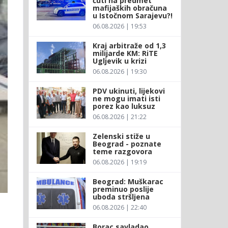
ćuti na predmet
mafijaških obračuna
u Istočnom Sarajevu?!
06.08.2026 | 19:53
Kraj arbitraže od 1,3
milijarde KM: RiTE
Ugljevik u krizi
06.08.2026 | 19:30
PDV ukinuti, lijekovi
ne mogu imati isti
porez kao luksuz
06.08.2026 | 21:22
Zelenski stiže u
Beograd - poznate
teme razgovora
06.08.2026 | 19:19
Beograd: Muškarac
preminuo poslije
uboda stršljena
06.08.2026 | 22:40
Borac savladao