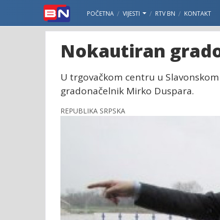
POČETNA
VIJESTI
RTV BN
KONTAKT
Nokautiran grad
U trgovačkom centru u Slavonskom 
gradonačelnik Mirko Duspara.
REPUBLIKA SRPSKA