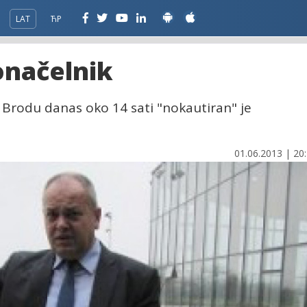
LAT
ЋР
onačelnik
Brodu danas oko 14 sati "nokautiran" je
01.06.2013 | 20