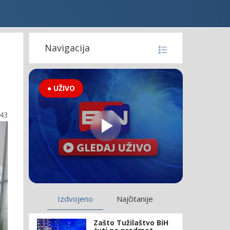
Navigacija
● UŽIVO
:43
Izdvojeno
Najčitanije
Zašto Tužilaštvo BiH