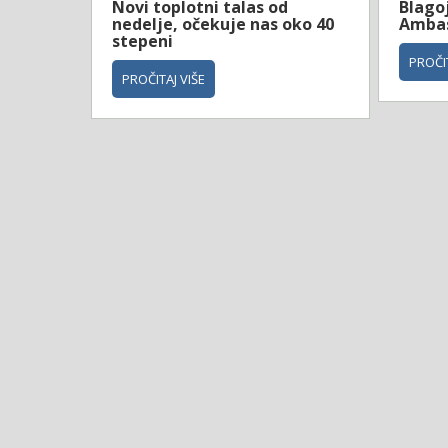
Novi toplotni talas od
Blagoj
nedelje, očekuje nas oko 40
Ambas
stepeni
PROČIT
PROČITAJ VIŠE