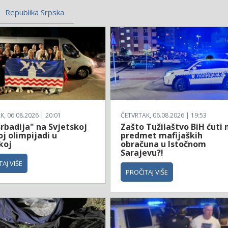
Republika Srpska
, 06.08.2026 | 20:01
ČETVRTAK, 06.08.2026 | 19:53
rbadija" na Svjetskoj
Zašto Tužilaštvo BiH ćuti 
j olimpijadi u
predmet mafijaških
koj
obračuna u Istočnom
Sarajevu?!
AJ VIŠE
PROČITAJ VIŠE