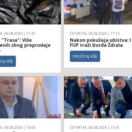
, 06.08.2026 | 17:35
ČETVRTAK, 06.08.2026 | 17:13
 "Trasa": Više
Nakon pokušaja ubistva: I
enih zbog preprodaje
FUP traži Đorđa Ždrala
a
PROČITAJ VIŠE
AJ VIŠE
, 06.08.2026 | 16:00
ČETVRTAK, 06.08.2026 | 15:41