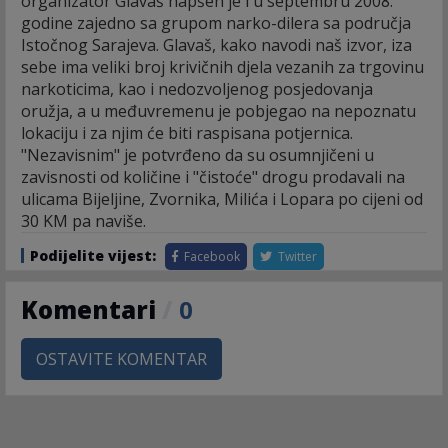
organizator Glavaš hapšen je i u septembru 2008.
godine zajedno sa grupom narko-dilera sa područja
Istočnog Sarajeva. Glavaš, kako navodi naš izvor, iza
sebe ima veliki broj krivičnih djela vezanih za trgovinu
narkoticima, kao i nedozvoljenog posjedovanja
oružja, a u međuvremenu je pobjegao na nepoznatu
lokaciju i za njim će biti raspisana potjernica.
"Nezavisnim" je potvrđeno da su osumnjičeni u
zavisnosti od količine i "čistoće" drogu prodavali na
ulicama Bijeljine, Zvornika, Milića i Lopara po cijeni od
30 KM pa naviše.
Podijelite vijest:
Facebook
Twitter
Komentari
/
0
OSTAVITE KOMENTAR