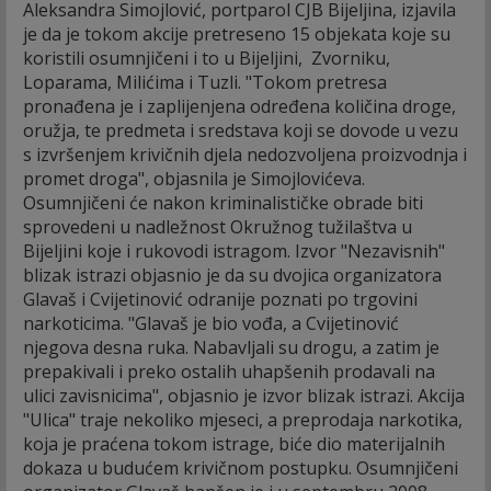
Aleksandra Simojlović, portparol CJB Bijeljina, izjavila
je da je tokom akcije pretreseno 15 objekata koje su
koristili osumnjičeni i to u Bijeljini, Zvorniku,
Loparama, Milićima i Tuzli. "Tokom pretresa
pronađena je i zaplijenjena određena količina droge,
oružja, te predmeta i sredstava koji se dovode u vezu
s izvršenjem krivičnih djela nedozvoljena proizvodnja i
promet droga", objasnila je Simojlovićeva.
Osumnjičeni će nakon kriminalističke obrade biti
sprovedeni u nadležnost Okružnog tužilaštva u
Bijeljini koje i rukovodi istragom. Izvor "Nezavisnih"
blizak istrazi objasnio je da su dvojica organizatora
Glavaš i Cvijetinović odranije poznati po trgovini
narkoticima. "Glavaš je bio vođa, a Cvijetinović
njegova desna ruka. Nabavljali su drogu, a zatim je
prepakivali i preko ostalih uhapšenih prodavali na
ulici zavisnicima", objasnio je izvor blizak istrazi. Akcija
"Ulica" traje nekoliko mjeseci, a preprodaja narkotika,
koja je praćena tokom istrage, biće dio materijalnih
dokaza u budućem krivičnom postupku. Osumnjičeni