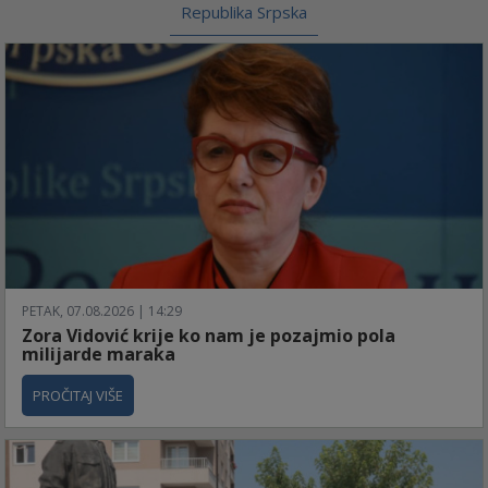
Republika Srpska
PETAK, 07.08.2026 | 14:29
Zora Vidović krije ko nam je pozajmio pola
milijarde maraka
PROČITAJ VIŠE