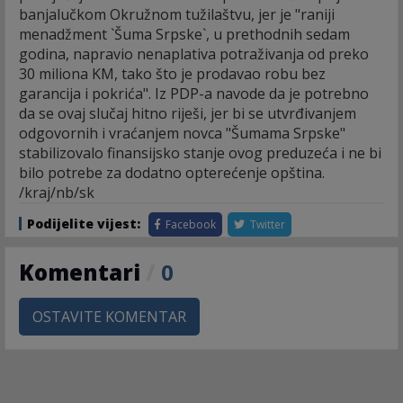
banjalučkom Okružnom tužilaštvu, jer je "raniji
menadžment `Šuma Srpske`, u prethodnih sedam
godina, napravio nenaplativa potraživanja od preko
30 miliona KM, tako što je prodavao robu bez
garancija i pokrića". Iz PDP-a navode da je potrebno
da se ovaj slučaj hitno riješi, jer bi se utvrđivanjem
odgovornih i vraćanjem novca "Šumama Srpske"
stabilizovalo finansijsko stanje ovog preduzeća i ne bi
bilo potrebe za dodatno opterećenje opština.
/kraj/nb/sk
Podijelite vijest:
Facebook
Twitter
Komentari
/
0
OSTAVITE KOMENTAR