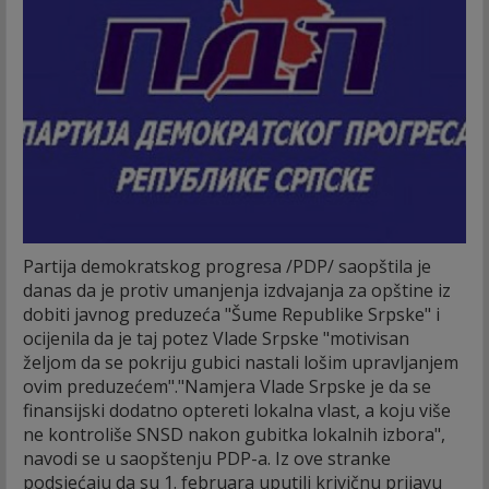
Partija demokratskog progresa /PDP/ saopštila je
danas da je protiv umanjenja izdvajanja za opštine iz
dobiti javnog preduzeća "Šume Republike Srpske" i
ocijenila da je taj potez Vlade Srpske "motivisan
željom da se pokriju gubici nastali lošim upravljanjem
ovim preduzećem".
"Namjera Vlade Srpske je da se
finansijski dodatno optereti lokalna vlast, a koju više
ne kontroliše SNSD nakon gubitka lokalnih izbora",
navodi se u saopštenju PDP-a. Iz ove stranke
podsjećaju da su 1. februara uputili krivičnu prijavu