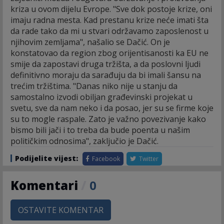
kriza u ovom dijelu Evrope. "Sve dok postoje krize, oni
imaju radna mesta. Kad prestanu krize neće imati šta
da rade tako da mi u stvari održavamo zaposlenost u
njihovim zemljama", našalio se Dačić. On je
konstatovao da region zbog orijentisanosti ka EU ne
smije da zapostavi druga tržišta, a da poslovni ljudi
definitivno moraju da sarađuju da bi imali šansu na
trećim tržištima. "Danas niko nije u stanju da
samostalno izvodi obiljan građevinski projekat u
svetu, sve da nam neko i da posao, jer su se firme koje
su to mogle raspale. Zato je važno povezivanje kako
bismo bili jači i to treba da bude poenta u našim
političkim odnosima", zaključio je Dačić.
Podijelite vijest:
Facebook
Twitter
Komentari
/
0
OSTAVITE KOMENTAR