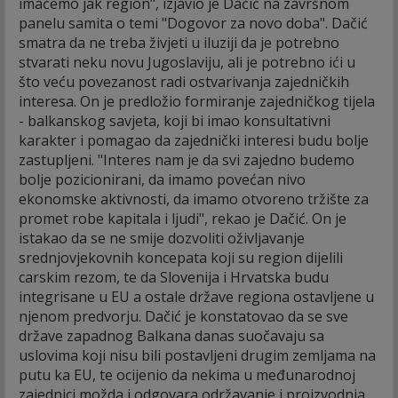
imaćemo jak region", izjavio je Dačić na završnom
panelu samita o temi "Dogovor za novo doba". Dačić
smatra da ne treba živjeti u iluziji da je potrebno
stvarati neku novu Jugoslaviju, ali je potrebno ići u
što veću povezanost radi ostvarivanja zajedničkih
interesa. On je predložio formiranje zajedničkog tijela
- balkanskog savjeta, koji bi imao konsultativni
karakter i pomagao da zajednički interesi budu bolje
zastupljeni. "Interes nam je da svi zajedno budemo
bolje pozicionirani, da imamo povećan nivo
ekonomske aktivnosti, da imamo otvoreno tržište za
promet robe kapitala i ljudi", rekao je Dačić. On je
istakao da se ne smije dozvoliti oživljavanje
srednjovjekovnih koncepata koji su region dijelili
carskim rezom, te da Slovenija i Hrvatska budu
integrisane u EU a ostale države regiona ostavljene u
njenom predvorju. Dačić je konstatovao da se sve
države zapadnog Balkana danas suočavaju sa
uslovima koji nisu bili postavljeni drugim zemljama na
putu ka EU, te ocijenio da nekima u međunarodnoj
zajednici možda i odgovara održavanje i proizvodnja