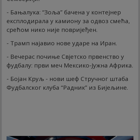
- Бањалука: “Зоља” бачена у контејнер
експлодирала у камиону за одвоз смећа,
срећом нико није повријеђен.
- Трамп најавио нове ударе на Иран.
- Вечерас почиње Свјетско првенство у
фудбалу: први меч Мексико-Јужна Африка.
- Бојан Круљ - нови шеф Стручног штаба
Фудбалског клуба “Радник” из Бијељине.