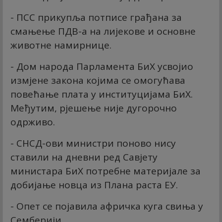
- ПСС прикупља потписе грађана за
смањење ПДВ-а на лијекове и основне
животне намирнице.
- Дом народа Парламента БиХ усвојио
измјене закона којима се омогућава
повећање плата у институцијама БиХ.
Међутим, рјешење није дугорочно
одрживо.
- СНСД-ови министри поново нису
ставили на дневни ред Савјету
министара БиХ потребне материјале за
добијање новца из Плана раста ЕУ.
- Опет се појавила афричка куга свиња у
Семберији.