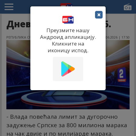
×
Дневник 2 11.06.2026.
Преузмите нашу
Андроид апликацију.
РЕПУБЛИКА СРПСКА
11.06.2026 | 17:50
Кликните на
иконицу испод.
- Влада повећала лимит за дугорочно
задужење Српске за 800 милиона марака
на чак двије и по милијарде марака.