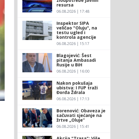
zloupotrebe javnih
resursa
06.08.2026 | 17:48
Inspektor SIPA
veličao "Oluju", na
testu ugled i
kontrola agencije
06.08.2026 | 15:17
Blagojević: Šest
pitanja Ambasadi
Rusije u BiH
06.08.2026 | 16:00
Nakon pokušaja
ubistva: I FUP traži
Đorđa Ždrala
06.08.2026 | 17:13
Borenović: Obaveza je
sačuvati sjećanje na
žrtve „Oluje“
06.08.2026 | 15:41
Akcija "Trasa": Više