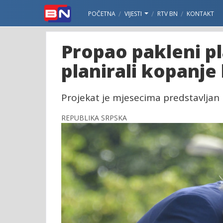
POČETNA
VIJESTI
RTV BN
KONTAKT
Propao pakleni pl
planirali kopanje 
Projekat je mjesecima predstavljan 
REPUBLIKA SRPSKA