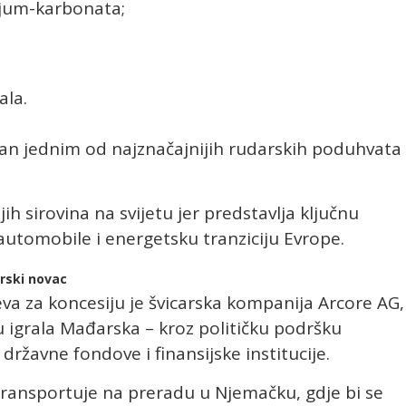
tijum-karbonata;
ala.
van jednim od najznačajnijih rudarskih poduhvata
ih sirovina na svijetu jer predstavlja ključnu
utomobile i energetsku tranziciju Evrope.
arski novac
jeva za koncesiju je švicarska kompanija Arcore AG,
 igrala Mađarska – kroz političku podršku
ržavne fondove i finansijske institucije.
 transportuje na preradu u Njemačku, gdje bi se