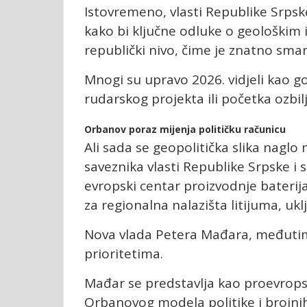
Istovremeno, vlasti Republike Srpske
kako bi ključne odluke o geološkim i
republički nivo, čime je znatno sman
Mnogi su upravo 2026. vidjeli kao g
rudarskog projekta ili početka ozbi
Orbanov poraz mijenja političku računicu
Ali sada se geopolitička slika naglo
saveznika vlasti Republike Srpske i
evropski centar proizvodnje baterij
za regionalna nalazišta litijuma, uklj
Nova vlada Petera Mađara, međutim,
prioritetima.
Mađar se predstavlja kao proevropsk
Orbanovog modela politike i brojnih