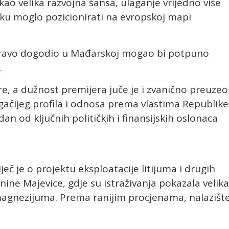
ao velika razvojna šansa, ulaganje vrijedno više
psku moglo pozicionirati na evropskoj mapi
upravo dogodio u Mađarskoj mogao bi potpuno
.
re, a dužnost premijera juče je i zvanično preuzeo
gačijeg profila i odnosa prema vlastima Republike
an od ključnih političkih i finansijskih oslonaca
riječ je o projektu eksploatacije litijuma i drugih
ine Majevice, gdje su istraživanja pokazala velika
i magnezijuma. Prema ranijim procjenama, nalazišt