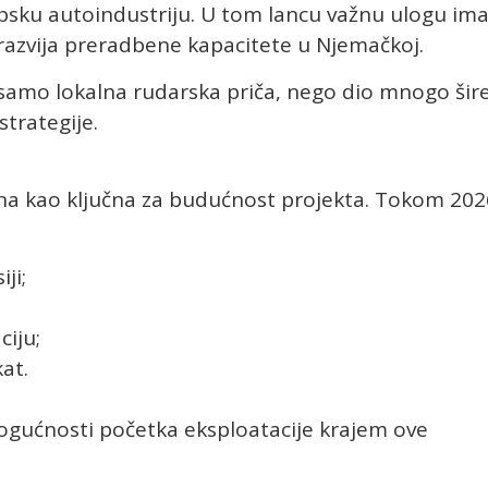
opsku autoindustriju. U tom lancu važnu ulogu ima
razvija preradbene kapacitete u Njemačkoj.
 samo lokalna rudarska priča, nego dio mnogo šir
strategije.
na kao ključna za budućnost projekta. Tokom 202
ji;
iju;
at.
 mogućnosti početka eksploatacije krajem ove