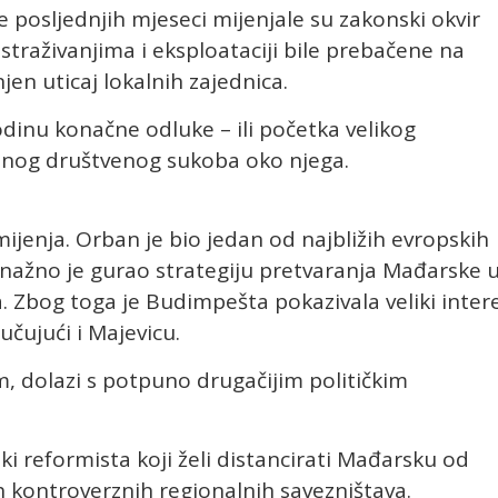
 posljednjih mjeseci mijenjale su zakonski okvir
straživanjima i eksploataciji bile prebačene na
jen uticaj lokalnih zajednica.
odinu konačne odluke – ili početka velikog
ljnog društvenog sukoba oko njega.
 mijenja. Orban je bio jedan od najbližih evropskih
 snažno je gurao strategiju pretvaranja Mađarske 
a. Zbog toga je Budimpešta pokazivala veliki inter
učujući i Majevicu.
 dolazi s potpuno drugačijim političkim
i reformista koji želi distancirati Mađarsku od
 kontroverznih regionalnih savezništava.