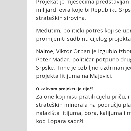
Projekat je mjesecima predstavljan k
milijardi evra koje bi Republiku Sr
strateških sirovina.
Međutim, politički potres koji se 
promijeniti sudbinu cijelog projekta
Naime, Viktor Orban je izgubio izbo
Peter Mađar, političar potpuno dru
Srpske. Time je ozbiljno uzdrman jed
projekta litijuma na Majevici.
O kakvom projektu je riječ?
Za one koji nisu pratili cijelu priču, 
strateških minerala na području plan
nalazišta litijuma, bora, kalijuma 
kod Lopara sadrži: