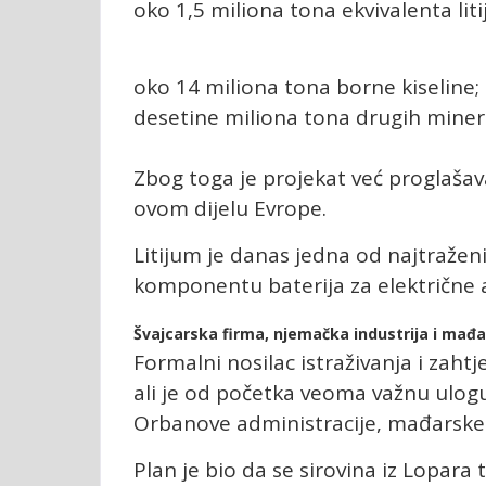
oko 1,5 miliona tona ekvivalenta li
oko 14 miliona tona borne kiseline;
desetine miliona tona drugih miner
Zbog toga je projekat već proglaša
ovom dijelu Evrope.
Litijum je danas jedna od najtraženij
komponentu baterija za električne a
Švajcarska firma, njemačka industrija i mađ
Formalni nosilac istraživanja i zaht
ali je od početka veoma važnu ulogu
Orbanove administracije, mađarske d
Plan je bio da se sirovina iz Lopara