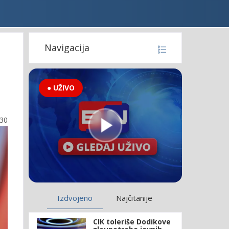
Navigacija
● UŽIVO
:30
Izdvojeno
Najčitanije
CIK toleriše Dodikove