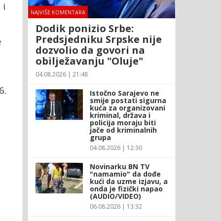
 i
NAJVIŠE KOMENTARA
Dodik ponizio Srbe:
Predsjedniku Srpske nije
e
dozvolio da govori na
obilježavanju "Oluje"
04.08.2026 | 21:48
6.
Istočno Sarajevo ne
smije postati sigurna
kuća za organizovani
kriminal, država i
policija moraju biti
jače od kriminalnih
grupa
04.08.2026 | 12:30
Novinarku BN TV
"namamio" da dođe
kući da uzme izjavu, a
onda je fizički napao
(AUDIO/VIDEO)
06.08.2026 | 13:32