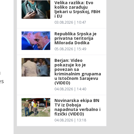
Velika razlika: Evo
koliko zarađuju
ljekari u Srpskoj, FBiH
i EU
03.08.2026 | 10:47
Republika Srpska je
privatna teritorija
Milorada Dodika
05.08.2026 | 15:49
Berjan: Video
pokazuje ko je
povezan sa
u
kriminalnim grupama
u Istočnom Sarajevu
es
(VIDEO)
04.08.2026 | 14:40
Novinarska ekipa BN
TV iz Doboja
napadnuta verbalno i
fizički (VIDEO)
04.08.2026 | 13:18