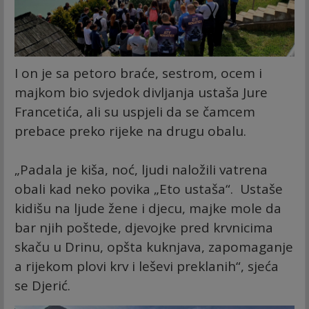
I on je sa petoro braće, sestrom, ocem i
majkom bio svjedok divljanja ustaša Jure
Francetića, ali su uspjeli da se čamcem
prebace preko rijeke na drugu obalu.
„Padala je kiša, noć, ljudi naložili vatrena
obali kad neko povika „Eto ustaša“. Ustaše
kidišu na ljude žene i djecu, majke mole da
bar njih poštede, djevojke pred krvnicima
skaču u Drinu, opšta kuknjava, zapomaganje
a rijekom plovi krv i leševi preklanih“, sjeća
se Djerić.