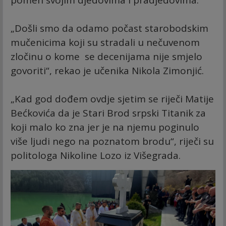
pomen svojim djedovima i pradjedovima.
„Došli smo da odamo počast starobodskim
mučenicima koji su stradali u nečuvenom
zločinu o kome se decenijama nije smjelo
govoriti“, rekao je učenika Nikola Zimonjić.
„Kad god dođem ovdje sjetim se riječi Matije
Bećkovića da je Stari Brod srpski Titanik za
koji malo ko zna jer je na njemu poginulo
više ljudi nego na poznatom brodu“, riječi su
politologa Nikoline Lozo iz Višegrada.