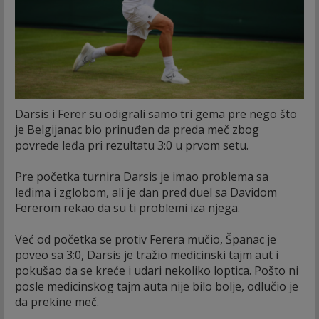
Darsis i Ferer su odigrali samo tri gema pre nego što
je Belgijanac bio prinuđen da preda meč zbog
povrede leđa pri rezultatu 3:0 u prvom setu.
Pre početka turnira Darsis je imao problema sa
leđima i zglobom, ali je dan pred duel sa Davidom
Fererom rekao da su ti problemi iza njega.
Već od početka se protiv Ferera mučio, Španac je
poveo sa 3:0, Darsis je tražio medicinski tajm aut i
pokušao da se kreće i udari nekoliko loptica. Pošto ni
posle medicinskog tajm auta nije bilo bolje, odlučio je
da prekine meč.