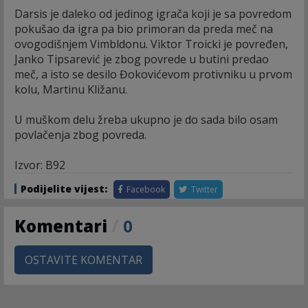
Darsis je daleko od jedinog igrača koji je sa povredom
pokušao da igra pa bio primoran da preda meč na
ovogodišnjem Vimbldonu. Viktor Troicki je povređen,
Janko Tipsarević je zbog povrede u butini predao
meč, a isto se desilo Đokovićevom protivniku u prvom
kolu, Martinu Kližanu.
U muškom delu žreba ukupno je do sada bilo osam
povlačenja zbog povreda.
Izvor: B92
Podijelite vijest:
Facebook
Twitter
Komentari
/
0
OSTAVITE KOMENTAR